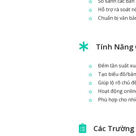
So sánh các bản 
Hỗ trợ rà soát n
Chuẩn bị văn bản 
Tính Năng
Đếm tần suất xuấ
Tạo biểu đồ/bản
Giúp lộ rõ chủ đề
Hoạt động online
Phù hợp cho nhiều
Các Trường