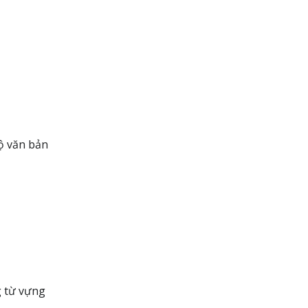
ộ văn bản
g từ vựng