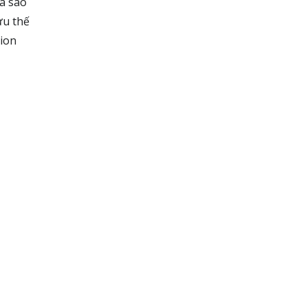
a sao
ưu thế
tion