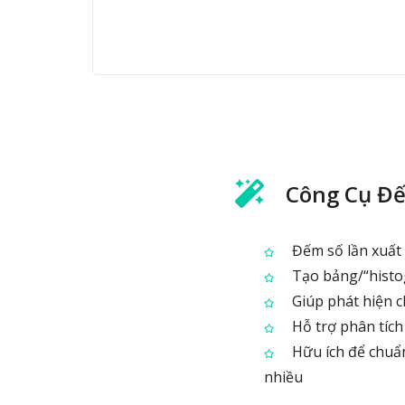
Công Cụ Đế
Đếm số lần xuất 
Tạo bảng/“histog
Giúp phát hiện ch
Hỗ trợ phân tích
Hữu ích để chuẩn 
nhiều