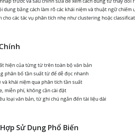
nháp trước và sau chỉnh sửa để xem cách dùng từ thay đổi r
ội dung bằng cách làm rõ các khái niệm và thuật ngữ chiếm 
cho các tác vụ phân tích nhẹ như clustering hoặc classifica
 Chính
t hiện của từng từ trên toàn bộ văn bản
g phân bố tần suất từ để dễ đọc nhanh
 và khái niệm qua phân tích tần suất
, miễn phí, không cần cài đặt
 loại văn bản, từ ghi chú ngắn đến tài liệu dài
 Hợp Sử Dụng Phổ Biến