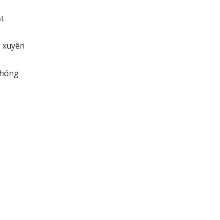
ật
g xuyên
 chóng