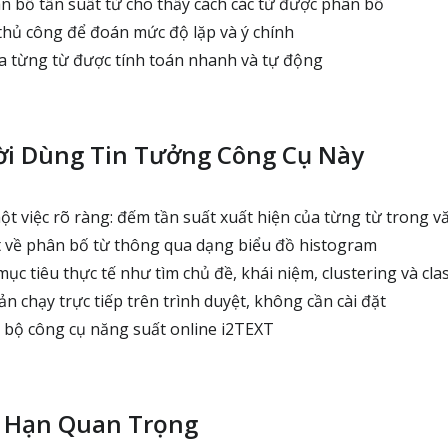
n bố tần suất từ cho thấy cách các từ được phân bố
thủ công để đoán mức độ lặp và ý chính
a từng từ được tính toán nhanh và tự động
ời Dùng Tin Tưởng Công Cụ Này
t việc rõ ràng: đếm tần suất xuất hiện của từng từ trong v
 về phân bố từ thông qua dạng biểu đồ histogram
ục tiêu thực tế như tìm chủ đề, khái niệm, clustering và clas
n chạy trực tiếp trên trình duyệt, không cần cài đặt
bộ công cụ năng suất online i2TEXT
 Hạn Quan Trọng