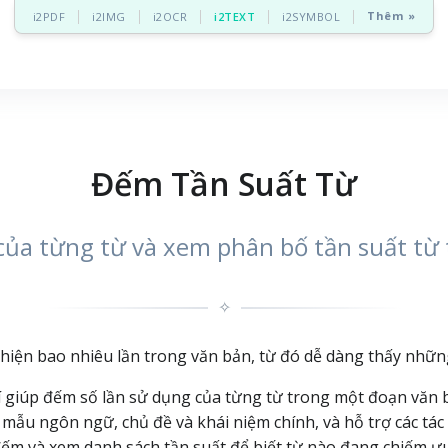
Thêm »
i2PDF
i2IMG
i2OCR
i2TEXT
i2SYMBOL
Đếm Tần Suất Từ
của từng từ và xem phân bố tần suất từ
✧
hiện bao nhiêu lần trong văn bản, từ đó dễ dàng thấy nhữn
í giúp đếm số lần sử dụng của từng từ trong một đoạn văn
c mẫu ngôn ngữ, chủ đề và khái niệm chính, và hỗ trợ các tác
ộ đếm và xem danh sách tần suất để biết từ nào đang chiếm 