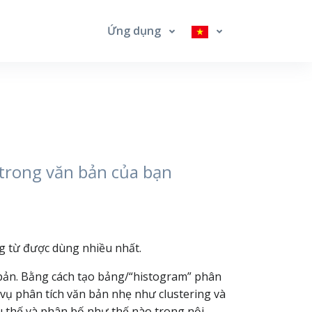
Ứng dụng
 trong văn bản của bạn
g từ được dùng nhiều nhất.
 bản. Bằng cách tạo bảng/“histogram” phân
 vụ phân tích văn bản nhẹ như clustering và
ưu thế và phân bố như thế nào trong nội