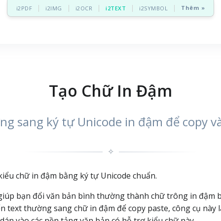
Thêm »
i2PDF
i2IMG
i2OCR
i2TEXT
i2SYMBOL
Tạo Chữ In Đậm
ng sang ký tự Unicode in đậm để copy v
✧
iểu chữ in đậm bằng ký tự Unicode chuẩn.
 giúp bạn đổi văn bản bình thường thành chữ trông in đậm 
 text thường sang chữ in đậm để copy paste, công cụ này l
dán vào các nền tảng văn bản có hỗ trợ kiểu chữ này.