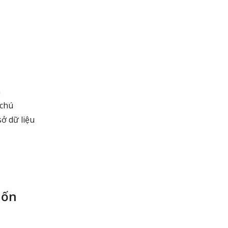
n
 chú
ở dữ liệu
uốn