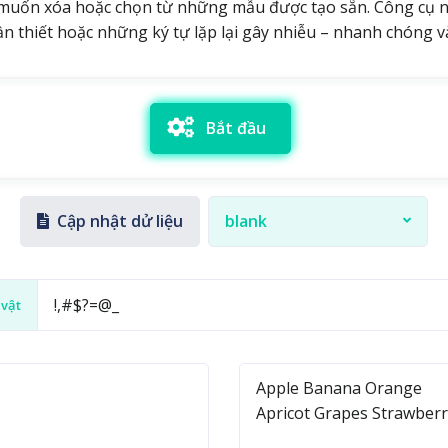
 muốn xóa hoặc chọn từ những mẫu được tạo sẵn. Công cụ nà
ần thiết hoặc những ký tự lặp lại gây nhiễu – nhanh chóng v
Bắt đầu
Cập nhật dử liệu
blank
vật