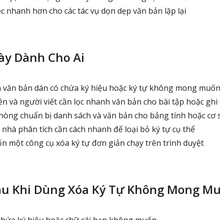
c nhanh hơn cho các tác vụ dọn dẹp văn bản lặp lại
ày Dành Cho Ai
n văn bản dán có chứa ký hiệu hoặc ký tự không mong muố
ên và người viết cần lọc nhanh văn bản cho bài tập hoặc ghi
òng chuẩn bị danh sách và văn bản cho bảng tính hoặc cơ s
 nhà phân tích cần cách nhanh để loại bỏ ký tự cụ thể
một công cụ xóa ký tự đơn giản chạy trên trình duyệt
au Khi Dùng Xóa Ký Tự Không Mong M
chứa ký hiệu hoặc chữ cái bạn không muốn