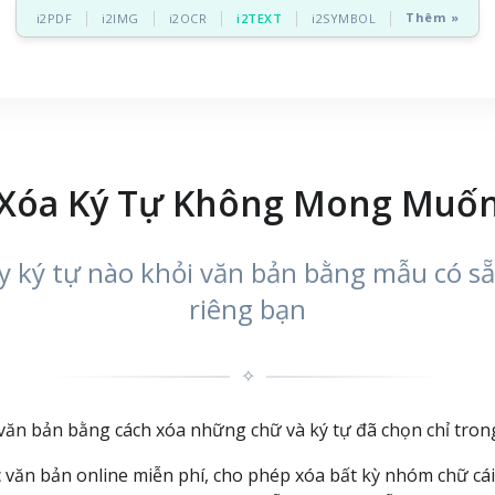
Thêm »
i2PDF
i2IMG
i2OCR
i2TEXT
i2SYMBOL
Xóa Ký Tự Không Mong Muố
ay ký tự nào khỏi văn bản bằng mẫu có s
riêng bạn
✧
n bản bằng cách xóa những chữ và ký tự đã chọn chỉ trong 
ăn bản online miễn phí, cho phép xóa bất kỳ nhóm chữ cái 