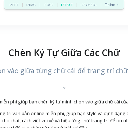
Thêm »
i2PDF
i2IMG
i2OCR
i2TEXT
i2SYMBOL
Chèn Ký Tự Giữa Các Chữ
n vào giữa từng chữ cái để trang trí chữ
✧
iễn phí giúp bạn chèn ký tự mình chọn vào giữa chữ cái của 
g trí văn bản online miễn phí, giúp bạn style và định dạng
cho chat, cách viết vui vẻ và hiệu ứng chữ trang trí để tin 
ang trí để sao chép và dùng ở bất cứ đâu.