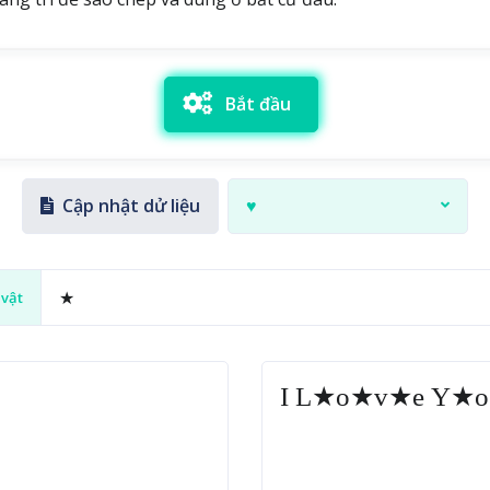
Bắt đầu
Cập nhật dử liệu
♥
vật