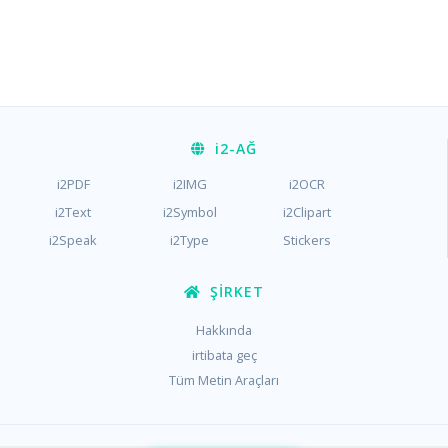
i2
-AĞ
i2PDF
i2IMG
i2OCR
i2Text
i2Symbol
i2Clipart
i2Speak
i2Type
Stickers
ŞIRKET
Hakkında
irtibata geç
Tüm Metin Araçları