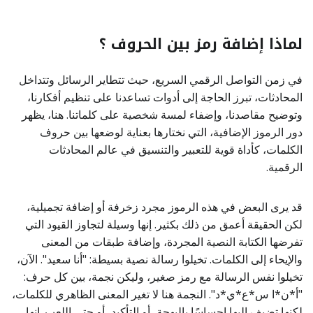
لماذا إضافة رمز بين الحروف ؟
في زمن التواصل الرقمي السريع، حيث تتطاير الرسائل وتتداخل
المحادثات، تبرز الحاجة إلى أدوات تساعدنا على تنظيم أفكارنا،
وتوضيح مقاصدنا، وإضفاء لمسة شخصية على كلماتنا. هنا، يظهر
دور الرموز الإضافية، التي نختارها بعناية لوضعها بين حروف
الكلمات، كأداة قوية للتعبير والتنسيق في عالم المحادثات
الرقمية.
قد يرى البعض في هذه الرموز مجرد زخرفة أو إضافة تجميلية،
لكن الحقيقة أعمق من ذلك بكثير. إنها وسيلة لتجاوز القيود التي
تفرضها الكتابة النصية المجردة، وإضافة طبقات من المعنى
والإيحاء إلى الكلمات. تخيلوا رسالة نصية بسيطة: "أنا سعيد". الآن،
تخيلوا نفس الرسالة مع رمز صغير، وليكن نجمة، بين كل حرف:
"أ*ن*ا س*ع*ي*د". النجمة هنا لا تغير المعنى الظاهري للكلمات،
لكنها تضيف إليها إحساسًا بالبهجة، أو التأكيد، أو حتى اللعب. إنها