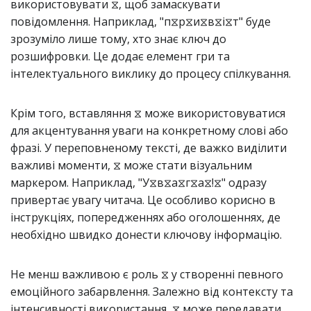
використовувати ⧖, щоб замаскувати
повідомлення. Наприклад, "п⧖р⧖и⧖в⧖і⧖т" буде
зрозуміло лише тому, хто знає ключ до
розшифровки. Це додає елемент гри та
інтелектуального виклику до процесу спілкування.
Крім того, вставляння ⧖ може використовуватися
для акцентування уваги на конкретному слові або
фразі. У переповненому тексті, де важко виділити
важливі моменти, ⧖ може стати візуальним
маркером. Наприклад, "У⧖в⧖а⧖г⧖а⧖!⧖" одразу
привертає увагу читача. Це особливо корисно в
інструкціях, попередженнях або оголошеннях, де
необхідно швидко донести ключову інформацію.
Не менш важливою є роль ⧖ у створенні певного
емоційного забарвлення. Залежно від контексту та
інтенсивності використання, ⧖ може передавати