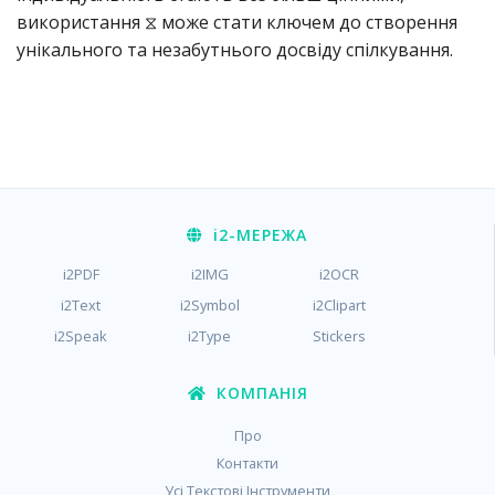
використання ⧖ може стати ключем до створення
унікального та незабутнього досвіду спілкування.
i2
-МЕРЕЖА
i2PDF
i2IMG
i2OCR
i2Text
i2Symbol
i2Clipart
i2Speak
i2Type
Stickers
КОМПАНІЯ
Про
Контакти
Усі Текстові Інструменти