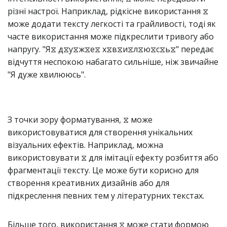
різні настрої. Наприклад, рідкісне використання ⧖
може додати тексту легкості та грайливості, тоді як
часте використання може підкреслити тривогу або
напругу. "Я⧖ д⧖у⧖ж⧖е⧖ х⧖в⧖и⧖л⧖ю⧖с⧖ь⧖" передає
відчуття неспокою набагато сильніше, ніж звичайне
"Я дуже хвилююсь".
З точки зору форматування, ⧖ може
використовуватися для створення унікальних
візуальних ефектів. Наприклад, можна
використовувати ⧖ для імітації ефекту розбиття або
фрагментації тексту. Це може бути корисно для
створення креативних дизайнів або для
підкреслення певних тем у літературних текстах.
Більше того, використання ⧖ може стати формою