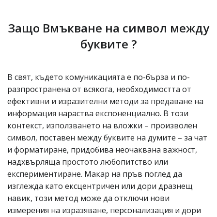
Защо Вмъкване на символ между
буквите ?
В свят, където комуникацията е по-бърза и по-
разпространена от всякога, необходимостта от
ефективни и изразителни методи за предаване на
информация нараства експоненциално. В този
контекст, използването на вложки – произволен
символ, поставен между буквите на думите – за чат
и форматиране, придобива неочаквана важност,
надхвърляща простото любопитство или
експериментиране. Макар на пръв поглед да
изглежда като ексцентричен или дори дразнещ
навик, този метод може да отключи нови
измерения на изразяване, персонализация и дори