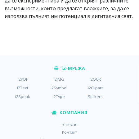
да се експериментира и да се открият различните
възможности, които предлагат вложките, за да се
използва пълният им потенциал в дигиталния свят.
i2
-МРЕЖА
i2PDF
i2IMG
i2OCR
i2Text
i2Symbol
i2Clipart
i2Speak
i2Type
Stickers
КОМПАНИЯ
относно
Контакт