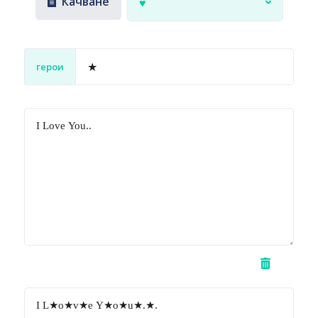
Качване
♥
герои