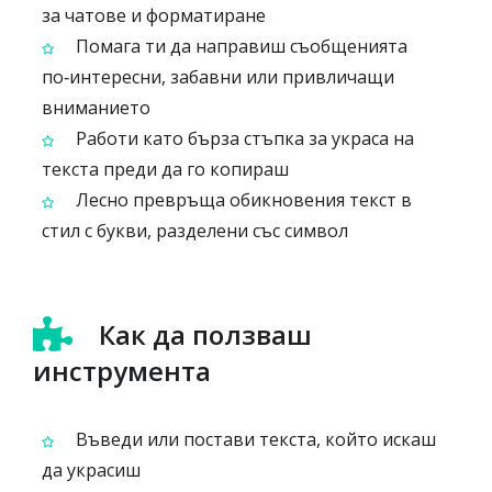
за чатове и форматиране
Помага ти да направиш съобщенията
по‑интересни, забавни или привличащи
вниманието
Работи като бърза стъпка за украса на
текста преди да го копираш
Лесно превръща обикновения текст в
стил с букви, разделени със символ
Как да ползваш
инструмента
Въведи или постави текста, който искаш
да украсиш