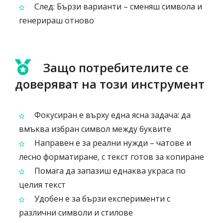
След: Бързи варианти – сменяш символа и
генерираш отново
Защо потребителите се
доверяват на този инструмент
Фокусиран е върху една ясна задача: да
вмъква избран символ между буквите
Направен е за реални нужди – чатове и
лесно форматиране, с текст готов за копиране
Помага да запазиш еднаква украса по
целия текст
Удобен е за бързи експерименти с
различни символи и стилове