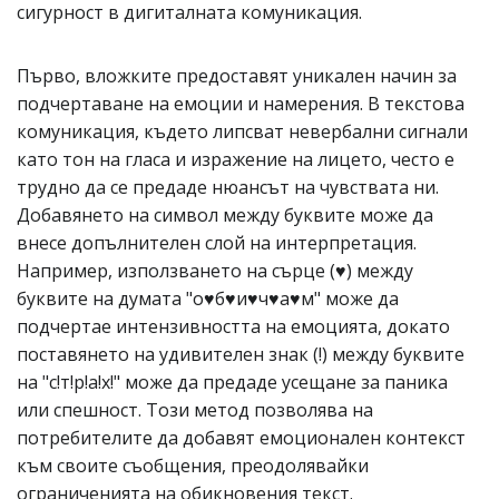
сигурност в дигиталната комуникация.
Първо, вложките предоставят уникален начин за
подчертаване на емоции и намерения. В текстова
комуникация, където липсват невербални сигнали
като тон на гласа и изражение на лицето, често е
трудно да се предаде нюансът на чувствата ни.
Добавянето на символ между буквите може да
внесе допълнителен слой на интерпретация.
Например, използването на сърце (♥) между
буквите на думата "о♥б♥и♥ч♥а♥м" може да
подчертае интензивността на емоцията, докато
поставянето на удивителен знак (!) между буквите
на "с!т!р!а!х!" може да предаде усещане за паника
или спешност. Този метод позволява на
потребителите да добавят емоционален контекст
към своите съобщения, преодолявайки
ограниченията на обикновения текст.