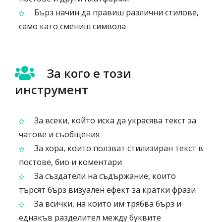
Бърз начин да правиш различни стилове,
само като смениш символа
За кого е този
инструмент
За всеки, който иска да украсява текст за
чатове и съобщения
За хора, които ползват стилизиран текст в
постове, био и коментари
За създатели на съдържание, които
търсят бърз визуален ефект за кратки фрази
За всички, на които им трябва бърз и
еднакъв разделител между буквите