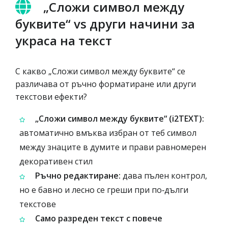
„Сложи символ между
буквите“ vs други начини за
украса на текст
С какво „Сложи символ между буквите“ се
различава от ръчно форматиране или други
текстови ефекти?
„Сложи символ между буквите“ (i2TEXT):
автоматично вмъква избран от теб символ
между знаците в думите и прави равномерен
декоративен стил
Ръчно редактиране:
дава пълен контрол,
но е бавно и лесно се греши при по‑дълги
текстове
Само разреден текст с повече