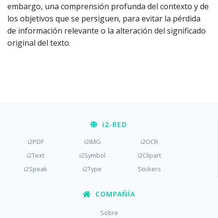
embargo, una comprensión profunda del contexto y de
los objetivos que se persiguen, para evitar la pérdida
de información relevante o la alteración del significado
original del texto.
i2
-RED
i2PDF
i2IMG
i2OCR
i2Text
i2Symbol
i2Clipart
i2Speak
i2Type
Stickers
COMPAÑÍA
Sobre