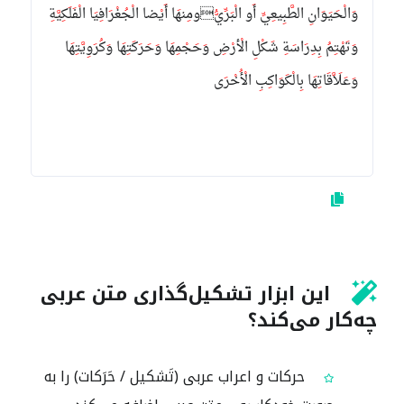
وَالْحَيَوَانِ الطَّبِيعِيِّ أَو الْبَرِّيُّومِنهَا أَيْضا الْجُغْرَافِيَا الْفَلَكِيَّةِ
وَتَهْتِمُ بِدِرَاسَةِ شَكْلِ الْأرْضِ وَحَجْمِهَا وَحَرَكَتِهَا وَكُرَوِيَّتِهَا
وَعَلَاَّقَاتِهَا بِالْكَوَاكِبِ الْأُخْرَى
این ابزار تشکیل‌گذاری متن عربی
چه‌کار می‌کند؟
حرکات و اعراب عربی (تَشکیل / حَرَکات) را به