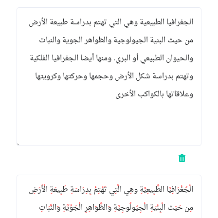
الْجُغْرَافِيَّا الطَّبِيعِيَّةِ وهِي الَّتِي تَهْتِمُ بِدِرَاسَةِ طَبِيعَةِ الْأَرَضِ
مِن حَيْث الْبِنْيَةِ الْجِيُولُوجِيَّةِ وَالظَّوَاهِرِ الْجَوِّيَّةِ وَالنَّبَاتِ