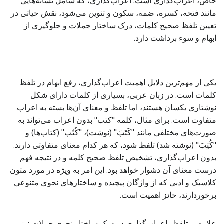
خاص، اعراب‌گذاری است. اعراب‌گذاری، که شامل نشانه‌هایی
مانند فتحه، کسره، ضمه، سکون و تنوین می‌شود، نقش حیاتی در
تعیین تلفظ صحیح کلمات، درک ساختار جملات و جلوگیری از
ابهام و سوء برداشت دارد.
یکی از مهم‌ترین دلایل اهمیت اعراب‌گذاری، رفع ابهام در تلفظ
کلمات است. در زبان عربی، بسیاری از کلمات دارای شکل
نوشتاری یکسان هستند، اما تلفظ و معنای آن‌ها بسته به اعراب
متفاوت است. برای مثال، کلمه "کتب" بدون اعراب می‌تواند به
صورت‌های مختلفی مانند "کَتَبَ" (نوشت)، "کُتُب" (کتاب‌ها) و
"کُتِبَ" (نوشته شد) تلفظ شود، که هر کدام معنای متفاوتی دارند.
بدون اعراب‌گذاری، تشخیص تلفظ صحیح کلمه و در نتیجه فهم
درست معنای آن دشوار خواهد بود. این امر به ویژه در مورد متون
کلاسیک و ادبی که از واژگان پیچیده و ساختارهای نحوی متنوعی
برخوردارند، حائز اهمیت است.
علاوه بر تلفظ، اعراب‌گذاری در درک ساختار نحوی جملات نیز