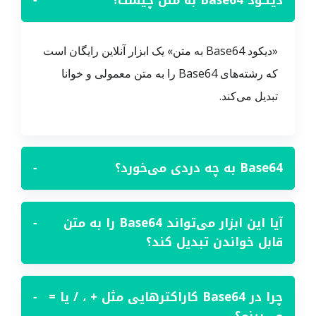
دیکود Base64 به متن چیست؟
−
«دیکود Base64 به متن» یک ابزار آنلاین رایگان است
که رشته‌های Base64 را به متن معمولی و خوانا
تبدیل می‌کند.
Base64 به چه دردی می‌خورد؟
−
آیا این ابزار می‌تواند Base64 را به متن
−
قابل خواندن تبدیل کند؟
چرا در Base64 کاراکترهایی مثل + ، / یا =
−