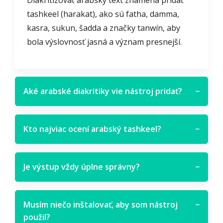
Diakritizovať arabský text znamená pridať
tashkeel (harakat), ako sú fatha, damma,
kasra, sukun, šadda a značky tanwín, aby
bola výslovnosť jasná a význam presnejší.
Aké arabské diakritiky vie nástroj pridať?
−
Kto najviac ocení arabský tashkeel?
−
Je výstup vždy úplne správny?
−
Musím niečo inštalovať, aby som nástroj
−
použil?