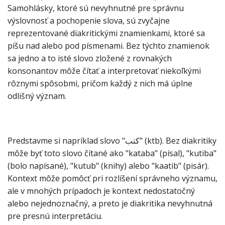
Samohlásky, ktoré sú nevyhnutné pre správnu
výslovnosť a pochopenie slova, sú zvyčajne
reprezentované diakritickými znamienkami, ktoré sa
píšu nad alebo pod písmenami. Bez týchto znamienok
sa jedno a to isté slovo zložené z rovnakých
konsonantov môže čítať a interpretovať niekoľkými
rôznymi spôsobmi, pričom každý z nich má úplne
odlišný význam.
Predstavme si napríklad slovo "كتب" (ktb). Bez diakritiky
môže byť toto slovo čítané ako "kataba" (písal), "kutiba"
(bolo napísané), "kutub" (knihy) alebo "kaatib" (pisár).
Kontext môže pomôcť pri rozlíšení správneho významu,
ale v mnohých prípadoch je kontext nedostatočný
alebo nejednoznačný, a preto je diakritika nevyhnutná
pre presnú interpretáciu.