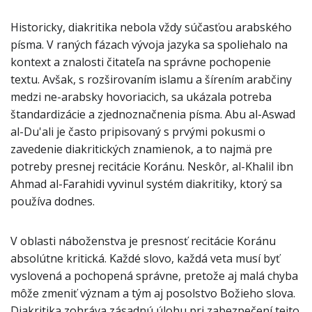
Historicky, diakritika nebola vždy súčasťou arabského
písma. V raných fázach vývoja jazyka sa spoliehalo na
kontext a znalosti čitateľa na správne pochopenie
textu. Avšak, s rozširovaním islamu a šírením arabčiny
medzi ne-arabsky hovoriacich, sa ukázala potreba
štandardizácie a zjednoznačnenia písma. Abu al-Aswad
al-Du'ali je často pripisovaný s prvými pokusmi o
zavedenie diakritických znamienok, a to najmä pre
potreby presnej recitácie Koránu. Neskôr, al-Khalil ibn
Ahmad al-Farahidi vyvinul systém diakritiky, ktorý sa
používa dodnes.
V oblasti náboženstva je presnosť recitácie Koránu
absolútne kritická. Každé slovo, každá veta musí byť
vyslovená a pochopená správne, pretože aj malá chyba
môže zmeniť význam a tým aj posolstvo Božieho slova.
Diakritika zohráva zásadnú úlohu pri zabezpečení tejto