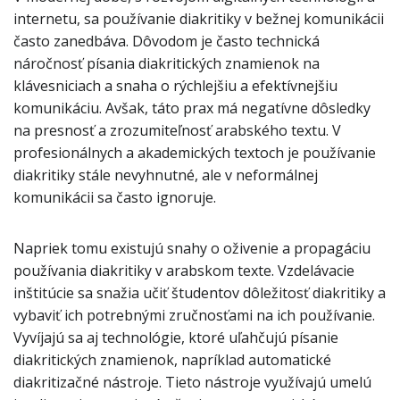
internetu, sa používanie diakritiky v bežnej komunikácii
často zanedbáva. Dôvodom je často technická
náročnosť písania diakritických znamienok na
klávesniciach a snaha o rýchlejšiu a efektívnejšiu
komunikáciu. Avšak, táto prax má negatívne dôsledky
na presnosť a zrozumiteľnosť arabského textu. V
profesionálnych a akademických textoch je používanie
diakritiky stále nevyhnutné, ale v neformálnej
komunikácii sa často ignoruje.
Napriek tomu existujú snahy o oživenie a propagáciu
používania diakritiky v arabskom texte. Vzdelávacie
inštitúcie sa snažia učiť študentov dôležitosť diakritiky a
vybaviť ich potrebnými zručnosťami na ich používanie.
Vyvíjajú sa aj technológie, ktoré uľahčujú písanie
diakritických znamienok, napríklad automatické
diakritizačné nástroje. Tieto nástroje využívajú umelú