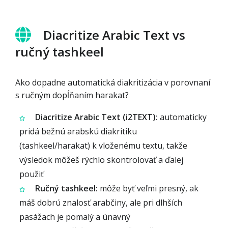
Diacritize Arabic Text vs
ručný tashkeel
Ako dopadne automatická diakritizácia v porovnaní
s ručným dopĺňaním harakat?
Diacritize Arabic Text (i2TEXT):
automaticky
pridá bežnú arabskú diakritiku
(tashkeel/harakat) k vloženému textu, takže
výsledok môžeš rýchlo skontrolovať a ďalej
použiť
Ručný tashkeel:
môže byť veľmi presný, ak
máš dobrú znalosť arabčiny, ale pri dlhších
pasážach je pomalý a únavný