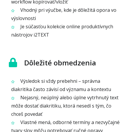
workflow kopírovať/vložiť
Vhodný pri výučbe, kde je dôležitá opora vo
výslovnosti
Je súčasťou kolekcie online produktívnych
nástrojov i2TEXT
Dôležité obmedzenia
Výsledok si vždy prebehni – správna
diakritika často závisí od významu a kontextu
Nejasný, neúplný alebo úplne vytrhnutý text
môže dostať diakritiku, ktorá nesedí s tým, čo
chceš povedať
Vlastné mená, odborné termíny a nezvyčajné
tvary slov môžu potrebovať ručné opravy