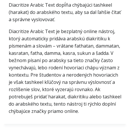
Diacritize Arabic Text dopĺňa chýbajúci tashkeel
(harakat) do arabského textu, aby sa dal ľahšie čítať
a správne vyslovovať.
Diacritize Arabic Text je bezplatný online nástroj,
ktorý automaticky pridáva arabskú diakritiku k
písmenám a slovám – vrátane fathatan, dammatan,
kasratan, fatha, damma, kasra, sukun a šadda. V
bežnom písaní po arabsky sa tieto značky často
vynechávajú, lebo rodení hovoriaci chápu význam z
kontextu. Pre študentov a nerodených hovoriacich
je však tashkeel kľúčový na správnu výslovnosť a
rozlíšenie slov, ktoré vyzerajú rovnako. Ak
potrebuješ pridať harakat, diakritiku alebo tashkeel
do arabského textu, tento nástroj ti rýchlo doplní
chýbajúce značky priamo online.