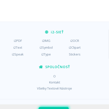
i2
-SIEŤ
i2PDF
i2IMG
i2OCR
i2Text
i2Symbol
i2Clipart
i2Speak
i2Type
Stickers
SPOLOČNOSŤ
O
Kontakt
Všetky Textové Nástroje
/
/
Súkromie
Podmienky
Cookies