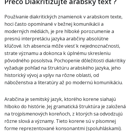
Prečo Diakritizujte arabský text ?
Používanie diakritických znamienok v arabskom texte,
hoci často opomínané v bežnej komunikácii a
moderných médiách, je pre hlboké porozumenie a
presnú interpretáciu jazyka arabčiny absolútne
kľúčové. Ich absencia môže viesť k nejednoznačnosti,
strate významu a dokonca k úplnému skresleniu
pôvodného posolstva. Pochopenie dôležitosti diakritiky
vyžaduje pohľad na štruktúru arabského jazyka, jeho
historický vývoj a vplyv na rôzne oblasti, od
náboženstva a literatúry až po modernú komunikáciu.
Arabčina je semitský jazyk, ktorého korene siahajú
hlboko do histórie. Jej gramatická štruktúra je založená
na trojpísmenových koreňoch, z ktorých sa odvodzujú
rôzne slová a významy. Tieto korene sú v písomnej
forme reprezentované konsonantmi (spoluhláskami).