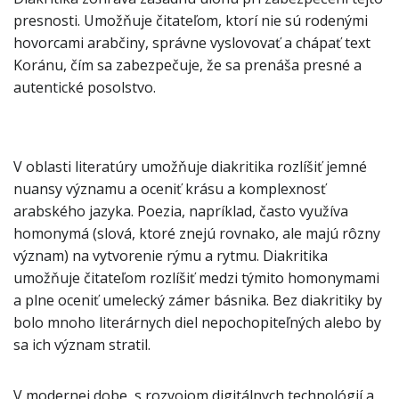
presnosti. Umožňuje čitateľom, ktorí nie sú rodenými
hovorcami arabčiny, správne vyslovovať a chápať text
Koránu, čím sa zabezpečuje, že sa prenáša presné a
autentické posolstvo.
V oblasti literatúry umožňuje diakritika rozlíšiť jemné
nuansy významu a oceniť krásu a komplexnosť
arabského jazyka. Poezia, napríklad, často využíva
homonymá (slová, ktoré znejú rovnako, ale majú rôzny
význam) na vytvorenie rýmu a rytmu. Diakritika
umožňuje čitateľom rozlíšiť medzi týmito homonymami
a plne oceniť umelecký zámer básnika. Bez diakritiky by
bolo mnoho literárnych diel nepochopiteľných alebo by
sa ich význam stratil.
V modernej dobe, s rozvojom digitálnych technológií a