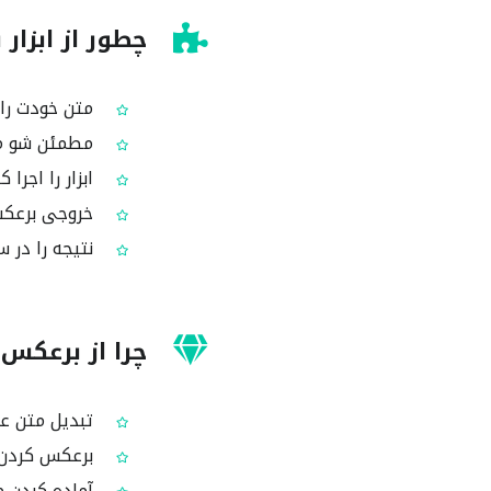
چطور از ابزا
متن خودت را 
مطمئن شو مت
ابزار را اجر
خروجی برعکس
نتیجه را در س
چرا از برعکس
تبدیل متن عا
برعکس کردن ح
آماده کردن م