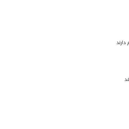
دارند
هد