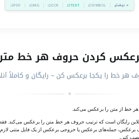
بیشتر »
i2PDF
i2IMG
i2OCR
i2TEXT
i2SYMBOL
رعکس کردن حروف هر خط متن
ف هر خط را یکجا برعکس کن – رایگان و کاملاً آنلا
✧
 خط از متن را برعکس می‌کند.
ین رایگان است که ترتیب حروف هر خط متن را برعکس می‌کند. فق
عکس، جمله‌های برعکس یا خروجی برعکس از یک فایل متنی لازم دار
 نصب کنی.