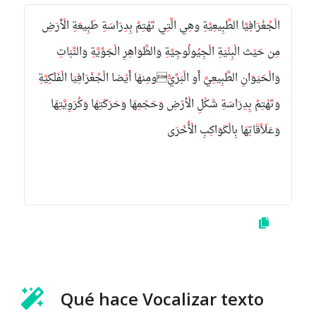
الْجُغْرَافِيَّا الطَّبِيعِيَّةِ وهِي الَّتِي تَهْتِمُ بِدِرَاسَةِ طَبِيعَةِ الْأَرَضِ
مِن حَيْث الْبِنْيَةِ الْجِيُولُوجِيَّةِ وَالظَّوَاهِرِ الْجَوِّيَّةِ وَالنَّبَاتِ
وَالْحَيَوَانِ الطَّبِيعِيِّ أَو الْبَرِّيُّومِنهَا أَيْضا الْجُغْرَافِيَا الْفَلَكِيَّةِ
وَتَهْتِمُ بِدِرَاسَةِ شَكْلِ الْأرْضِ وَحَجْمِهَا وَحَرَكَتِهَا وَكُرَوِيَّتِهَا
وَعَلَاَّقَاتِهَا بِالْكَوَاكِبِ الْأُخْرَى
Qué hace Vocalizar texto