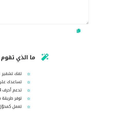
ما الذي تقوم به أدا
تفك تشفير النص المشفّر ب
تساعدك على فهم ال
تدعم أحرف Base64 الشائعة مثل + و / وإشارة = المستخدمة كحشو
توفر طريقة 
تعمل كمحوّل بسيط من Base64 