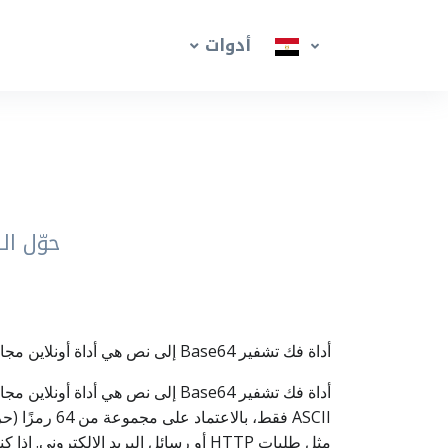
أدوات
حوّل النص المشف
أداة فك تشفير Base64 إلى نص هي أداة أونلاين مجانية لتحويل نص Base64 إلى نص عادي مقروء.
ASCII فقط، 