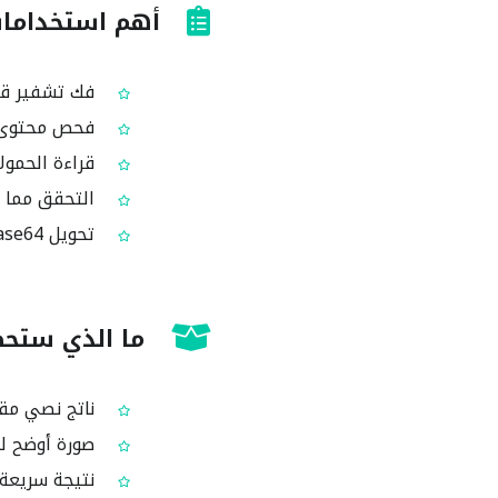
أهم استخدامات 
فك تشفير قيم Base64 في طلبات أو استجابات HTTP أثناء اس
فحص محتوى Base64 المضمّن في رسائل البريد الإلكتروني أو الرسائل
قراءة الحمول
التحقق مما تمثله سلسلة e64
تحويل Base64 إلى نص لأغراض التوثيق أو الاختبارات أو تذاكر الدعم
ما الذي ستحص
ناتج نصي مقروء مس
صورة أوضح لم
نتيجة سريعة 