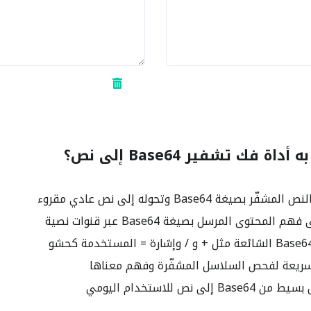
ة فك تشفير Base64 إلى نص؟
صيغة Base64 وتحوله إلى نص عادي مقروء
محتوى المرسل بصيغة Base64 عبر قنوات نصية
سريعة لفحص السلاسل المشفّرة وفهم معناها
إلى نص للاستخدام اليومي