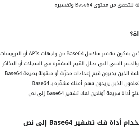
قق من محتوى Base64 وتفسيره
ة؟
لاسل Base64 من واجهات APIs أو الترويسات أو أجسام الطلبات
والدعم الفني التي تحلل القيم المشفّرة في السجلات أو التذاكر
 الذين يديرون قيم إعدادات مخزّنة أو منقولة بصيغة Base64
مون الذين يريدون فهم أمثلة مشفّرة بـ Base64
اة سريعة أونلاين لفك تشفير Base64 إلى نص
داة فك تشفير Base64 إلى نص