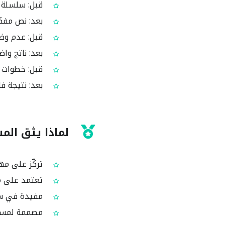
قبل: سلسلة Base64 يصعب فهمها من النظرة الأول
بعد: نص مفك
قبل: عدم وضو
بعد: ناتج وا
قبل: خطوات إض
بعد: نتيجة ف
لماذا يثق المستخ
تركّز على مهمة واحدة: 
تعتمد على معيا
مفيدة في سيناريوهات حقيق
مصممة لمساع