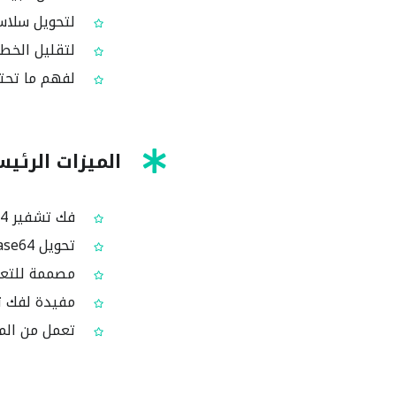
لتحويل سلاسل Base64 إلى نص مقروء لأغراض التصح
لتقليل الخطوا
لفهم ما تحتو
الميزات الرئي
فك تشفير Base64 للنصوص أونلاين مجانًا
تحويل Base64 إلى نص مقروء لسهولة الفحص البشري
مصممة للتعامل مع سلاسل Base64
مفيدة لفك تش
تعمل من المت