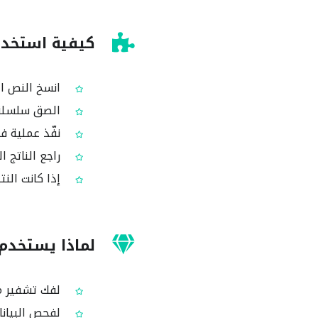
كيفية استخدام أداة
انسخ النص المشفّر بصيغة 
الصق سلسلة Base64 في الأ
نفّذ عملية فك التشفي
راجع الناتج 
إذا كانت النتيجة غير 
لماذا يستخدم الناس
لفك تشفير محتوى Base64 الموجود في واجهات APIs أو
لفحص البيانات المش