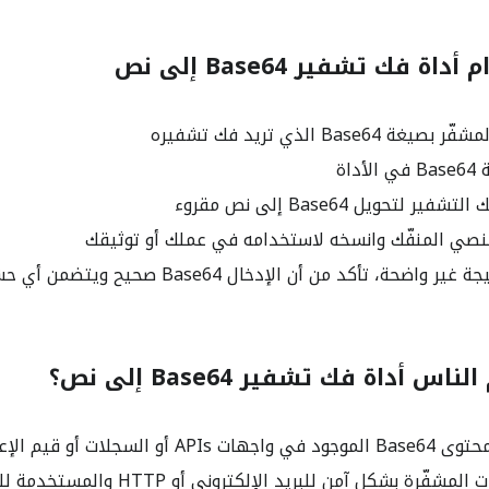
 فك تشفير Base64 إلى نص
Base64 الذي تريد فك تشفيره
داة
ر لتحويل Base64 إلى نص مقروء
النصي المنفّك وانسخه لاستخدامه في عملك أو توثيقك
واضحة، تأكد من أن الإدخال Base64 صحيح ويتضمن أي حشو مطلوب
 أداة فك تشفير Base64 إلى نص؟
 السجلات أو قيم الإعدادات
فّرة بشكل آمن للبريد الإلكتروني أو HTTP والمستخدمة للنقل