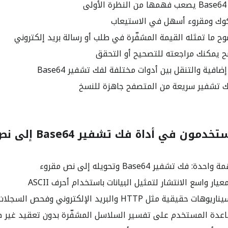
ى
وك ومقروء أسهل في الاستيعاب
ح ما تمثله القيمة المشفّرة في طلب أو رسالة بريد إلكتروني
ضح يمكنك مراجعته للتصحيح أو التحقق
افية والتنقل بين أدوات مختلفة لفك تشفير Base64
ك تشفير سريعة من المتصفح جاهزة للنسخ
دمون في أداة فك تشفير Base64 إلى نص
فك تشفير Base64 وتحويله إلى نص مقروء
ر واسع الانتشار لتمثيل البيانات باستخدام أحرف ASCII
ية مثل HTTP والبريد الإلكتروني وفحص السجلات
دة المستخدم على تفسير السلاسل المشفّرة بدون تعقيد غير ض