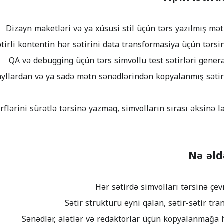
ayllardan və ya sadə mətn sənədlərindən kopyalanmış sətirl
Nə əld