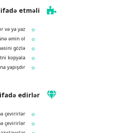
tifadə etməli
Mətni giriş sahəsinə yapışdır və ya yaz
Mətni istədiyin kimi sətirlərə bölündüyünə əmin ol
Aləti işə sal və hər sətirdəki simvolların tərsinə çevrilməsini gözlə
Tərs mətni kopyala
Nəticəni sənədinə, redaktor proqramına, çat-a və ya iş axınına yapışdır
ifadə edirlər
Adi mətni dizayn və ya kreativ məqsədlər üçün tərs yazılmış mətnə çevirirlər
Simvolları əl ilə bir-bir çevirmədən, tez bir zamanda tərsinə çevirirlər
Test və data transformasiya işləri üçün tərs sətir məzmunu hazırlayırlar