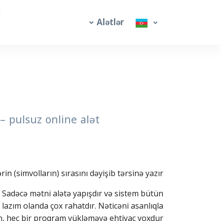
Alətlər
 – pulsuz online alət
in (simvolların) sırasını dəyişib tərsinə yazır.
ir. Sadəcə mətni alətə yapışdır və sistem bütün
 lazım olanda çox rahatdır. Nəticəni asanlıqla
ən, heç bir proqram yükləməyə ehtiyac yoxdur.