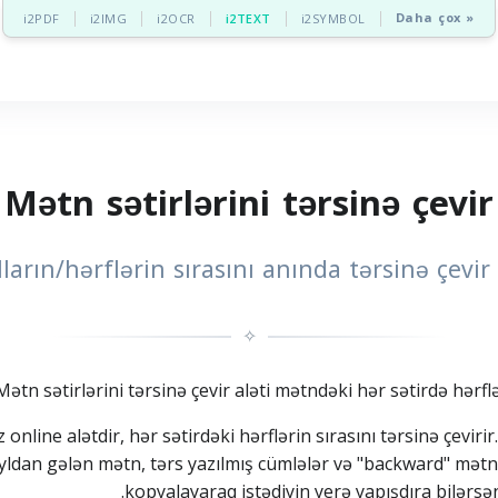
Daha çox »
i2PDF
i2IMG
i2OCR
i2TEXT
i2SYMBOL
Mətn sətirlərini tərsinə çevir
ların/hərflərin sırasını anında tərsinə çevir
✧
Mətn sətirlərini tərsinə çevir aləti mətndəki hər sətirdə hərflər
z online alətdir, hər sətirdəki hərflərin sırasını tərsinə çevir
 Fayldan gələn mətn, tərs yazılmış cümlələr və "backward" mətn
kopyalayaraq istədiyin yerə yapışdıra bilərs