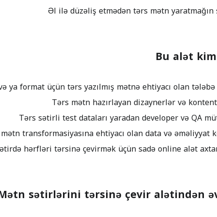
Bu alət ki
Mətn sətirlərini tərsinə çevir alətindən ə