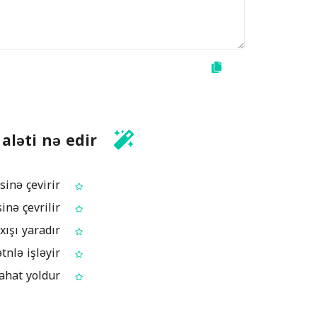
 aləti nə edir
Hər sətirdəki hərflərin (simvolların) sırasını tərsinə çevirir
Mətni sətir-sətir emal edir, hər sətir ayrıca tərsinə çevrilir
Kopyalayıb yapışdırmağa hazır tərs mətn çıxışı yaradır
Tək sətir, çoxsətirli mətn və fayldan kopyalanmış mətnlə işləyir
Cümlələri hərf-hərf tərsinə çevirmək və simvolları tez tərsinə yazmaq üçün rahat yoldur