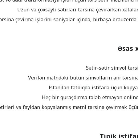
Əsas 
Tipik istifa