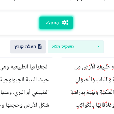
הַתחָלָה
העלה קובץ
טשקיל מלא
سَةِ طَبِيعَةِ الْأَرَضِ مِن
ِ وَالنَّبَاتِ وَالْحَيَوَانِ
َلَكِيَّةِ وَتَهْتِمُ بِدِرَاسَةِ
لَاَّقَاتِهَا بِالْكَوَاكِبِ