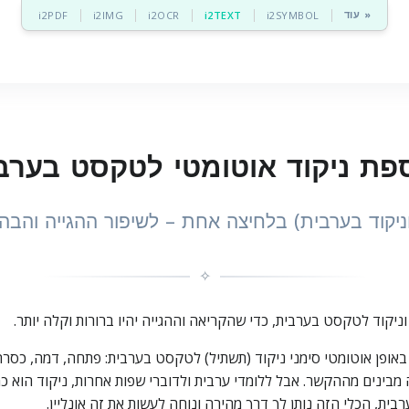
עוד »
i2PDF
i2IMG
i2OCR
i2TEXT
i2SYMBOL
פת ניקוד אוטומטי לטקסט בערב
ניקוד בערבית) בלחיצה אחת – לשיפור ההגייה והב
✧
ניקוד לטקסט בערבית, כדי שהקריאה וההגייה יהיו ברורות וקלה יותר.
ופן אוטומטי סימני ניקוד (תשתיל) לטקסט בערבית: פתחה, דמה, כסרה, סכון, 
מבינים מההקשר. אבל ללומדי ערבית ולדוברי שפות אחרות, ניקוד הוא 
ית, הכלי הזה נותן לך דרך מהירה ונוחה לעשות את זה אונליין.