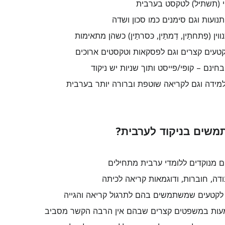
י (תשתיל) לטקסט בערבית
נועות וגם סימנים כמו סכון ושדה
וין (פַתחתַין, דַמתַין, כּסרתַין) כשהן מתאימות
עים קצרים וגם לפסקאות וטקסטים ארוכים
בחינם – קופי/פייסט ותוך שניות יש ניקוד
מידה וגם לקריאה שוטפת וברורה יותר בערבית
משים בניקוד לערבית?
 מנוקדים ללומדי ערבית מתחילים
דה, חוברות, ודוגמאות קריאה לכיתה
לקטעים שמשתמשים בהם לתרגול קריאה והגייה
ת במשפטים קצרים שבהם אין הרבה הקשר מסביב