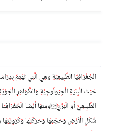
الْجُغْرَافِيَّا الطَّبِيعِيَّةِ وهِي الَّتِي تَهْتِمُ بِدِرَا
حَيْث الْبِنْيَةِ الْجِيُولُوجِيَّةِ وَالظَّوَاهِرِ الْجَوِّيَّة
الطَّبِيعِيِّ أَو الْبَرِّيُّومِنهَا أَيْضا الْجُغْرَافِيَا الْف
شَكْلِ الْأرْضِ وَحَجْمِهَا وَحَرَكَتِهَا وَكُرَوِيَّتِهَا وَعَ