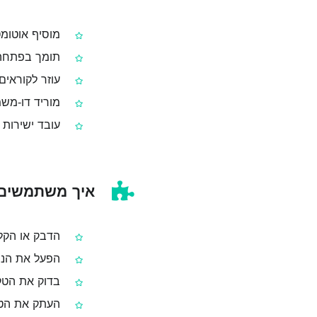
מוסיף אוטומט
תומך בפתחה, דמ
עוזר לקוראים 
מוריד דו‑משמ
עובד ישירות 
איך משתמשים ב
הדבק או הקל
הפעל את הניק
בדוק את הטק
העתק את הטק