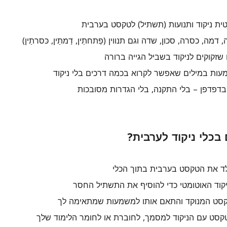
ית ניקוד ותנועות (תשתיל) לטקסט בערבית
ה, כסרה, סכון, שדה וגם תנווין (פַתחתַין, דַמתַין, כּסרתַין)
שזקוקים לניקוד בשביל הגייה ברורה
עות במילים שאפשר לקרוא בכמה דרכים בלי ניקוד
בדפדפן – בלי התקנה, בלי הגדרות מסובכות
כלי ניקוד לערבית?
ד את הטקסט בערבית בתוך הכלי
וד האוטומטי כדי להוסיף את התשתיל החסר
סט המנוקד והתאם אותו למשמעות שמתאימה לך
סט עם הניקוד למסמך, לחוברת או לחומר הלימוד שלך