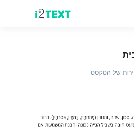
ית
הירות של הטקסט
שדה, ותנווין (פַתחתַין, דַמתַין, כּסרתַין). ברוב
כמעט חובה בשביל הגייה נכונה והבנת המשמעות. אם