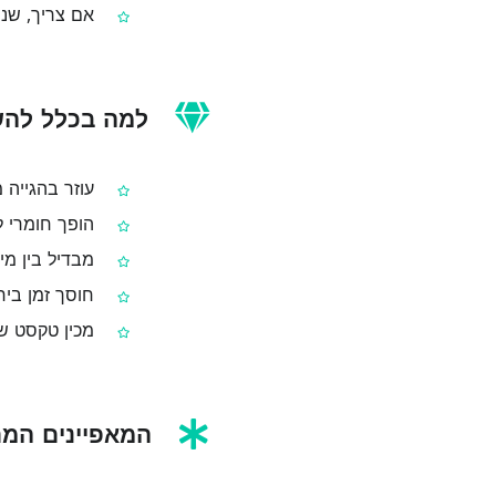
אם צריך, שנה
למה בכלל להש
עוזר בהגייה 
הופך חומרי ל
מבדיל בין מי
חוסך זמן ביחס
מכין טקסט שק
המאפיינים המר