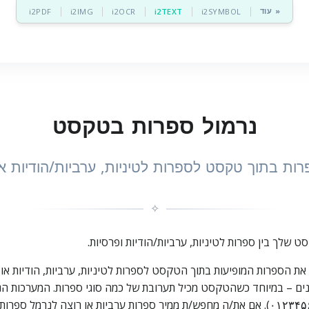
עוד »
i2PDF
i2IMG
i2OCR
i2TEXT
i2SYMBOL
נרמול ספרות בטקסט
ות בתוך טקסט לספרות לטיניות, ערביות/הודיות או
✧
יין חינמי שממיר את הספרות המופיעות בתוך הטקסט לספרות לטיניות, ערביות, הוד
ערביות/הודיות (٠١٢٣٤٥٦٧٨٩) וספרות פרסיות (۰۱۲۳۴۵۶۷۸۹). אם את/ה מחפש/ת ממיר ספרות ערב