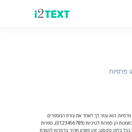
 פרסיות
יות או פרסיות. הוא עוזר לך לאחד את צורת המספרים
במסמכים, טפסים, הודעות ותוכן שהועתק ממקורות שונים – במיוחד כשהטקסט מכיל תערובת של כמה סוגי ספרות. המערכות הנתמכות הן ספרות לטיניות (0123456789), ספרות
יות או רוצה לנרמל ספרות בכל בלוק טקסט, זהו פתרון מהיר בדפדפן להמרת