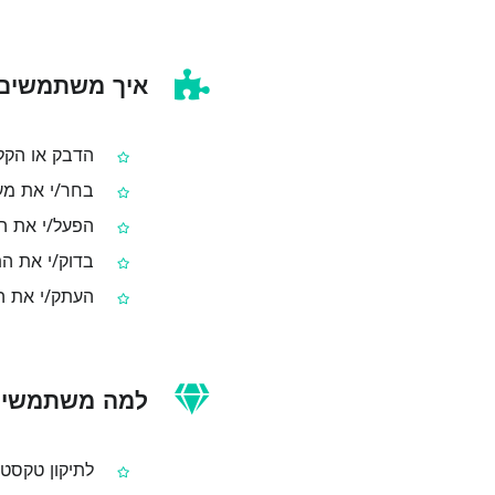
איך משתמשים ב-lize Numbers
הדבק או הקל
בחר/י את מער
הפעל/י את ה
בדוק/י את הת
העתק/י את ה
למה משתמשים 
לתיקון טקסט