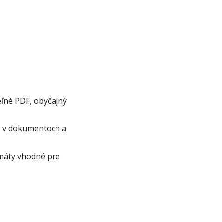
eľné PDF, obyčajný
ie v dokumentoch a
rmáty vhodné pre