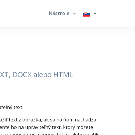
Nástroje
 TXT, DOCX alebo HTML
teľný text.
ťažiť text z obrázka, ak sa na ňom nachádza
eňte ho na upraviteľný text, ktorý môžete
zo screenshotov, skenov, fotiek alebo grafík