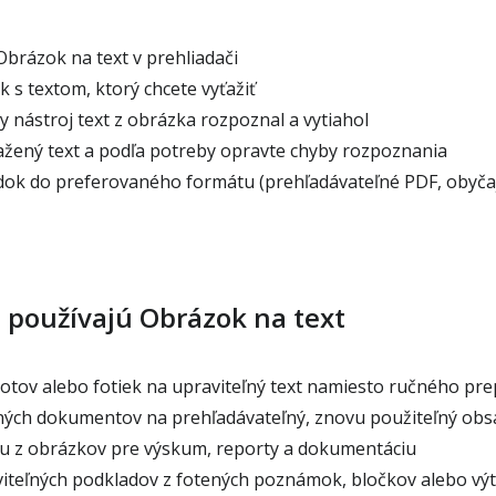
Obrázok na text v prehliadači
 s textom, ktorý chcete vyťažiť
 nástroj text z obrázka rozpoznal a vytiahol
ažený text a podľa potreby opravte chyby rozpoznania
dok do preferovaného formátu (prehľadávateľné PDF, obyča
a používajú Obrázok na text
tov alebo fotiek na upraviteľný text namiesto ručného pre
ch dokumentov na prehľadávateľný, znovu použiteľný obs
u z obrázkov pre výskum, reporty a dokumentáciu
iteľných podkladov z fotených poznámok, bločkov alebo vý