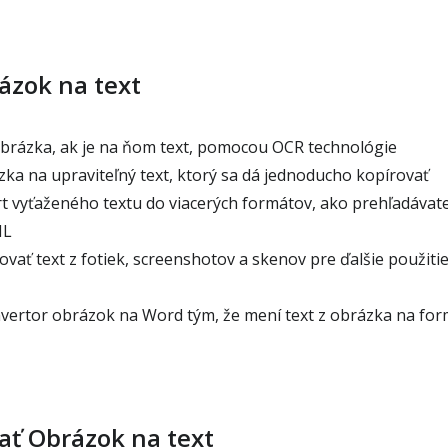
ázok na text
obrázka, ak je na ňom text, pomocou OCR technológie
zka na upraviteľný text, ktorý sa dá jednoducho kopírovať
 vyťaženého textu do viacerých formátov, ako prehľadávat
ML
ovať text z fotiek, screenshotov a skenov pre ďalšie použit
ertor obrázok na Word tým, že mení text z obrázka na fo
ať Obrázok na text