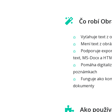
Čo robí Obr
Vyťahuje text z 
Mení text z obrá
Podporuje export
text, MS-Docx a HT
Pomáha digitaliz
poznámkach
Funguje ako konv
dokumenty
Ako použív