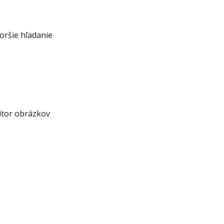
oršie hľadanie
itor obrázkov