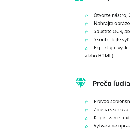
Otvorte nástroj 
Nahrajte obrázok
Spustite OCR, aby
Skontrolujte vyť
Exportujte výsle
alebo HTML)
Prečo ľudi
Prevod screensho
Zmena skenovaný
Kopírovanie text
Vytváranie uprav