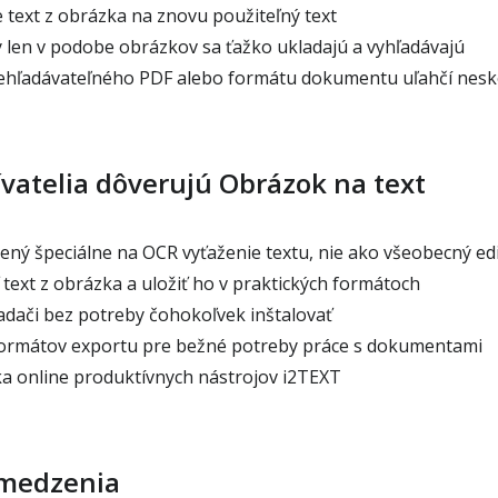
 text z obrázka na znovu použiteľný text
len v podobe obrázkov sa ťažko ukladajú a vyhľadávajú
ehľadávateľného PDF alebo formátu dokumentu uľahčí nesk
vatelia dôverujú Obrázok na text
rený špeciálne na OCR vyťaženie textu, nie ako všeobecný ed
iť text z obrázka a uložiť ho v praktických formátoch
adači bez potreby čohokoľvek inštalovať
formátov exportu pre bežné potreby práce s dokumentami
ka online produktívnych nástrojov i2TEXT
bmedzenia