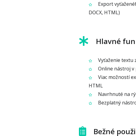
Export vyťaženéh
DOCX, HTML)
Hlavné fun
Vyťaženie textu
Online nástroj v 
Viac možností ex
HTML
Navrhnuté na rýc
Bezplatný nástro
Bežné použi