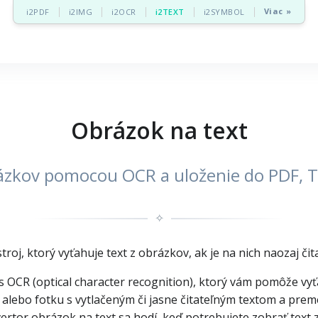
Viac »
i2PDF
i2IMG
i2OCR
i2TEXT
i2SYMBOL
Obrázok na text
rázkov pomocou OCR a uloženie do PDF,
✧
oj, ktorý vyťahuje text z obrázkov, ak je na nich naozaj čita
 s OCR (optical character recognition), ktorý vám pomôže vy
t alebo fotku s vytlačeným či jasne čitateľným textom a prem
vertor obrázok na text sa hodí, keď potrebujete zobrať text 