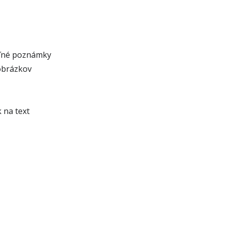
eľné poznámky
obrázkov
 na text