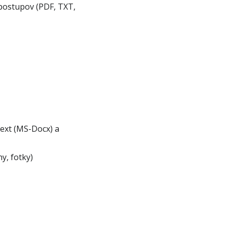
postupov (PDF, TXT,
ext (MS-Docx) a
y, fotky)