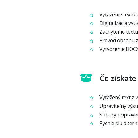
Vyťaženie textu 
Digitalizácia vy
Zachytenie textu 
Prevod obsahu z
Vytvorenie DOCX 
Čo získate
Vyťažený text z v
Upraviteľný výst
Súbory priprave
Rýchlejšiu alter