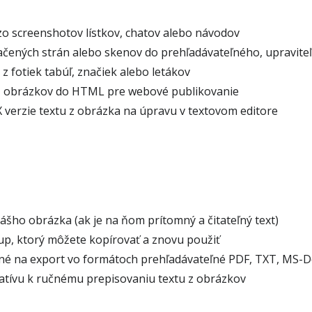
zo screenshotov lístkov, chatov alebo návodov
tlačených strán alebo skenov do prehľadávateľného, upravit
z fotiek tabúľ, značiek alebo letákov
 obrázkov do HTML pre webové publikovanie
verzie textu z obrázka na úpravu v textovom editore
ášho obrázka (ak je na ňom prítomný a čitateľný text)
up, ktorý môžete kopírovať a znovu použiť
né na export vo formátoch prehľadávateľné PDF, TXT, MS-
natívu k ručnému prepisovaniu textu z obrázkov