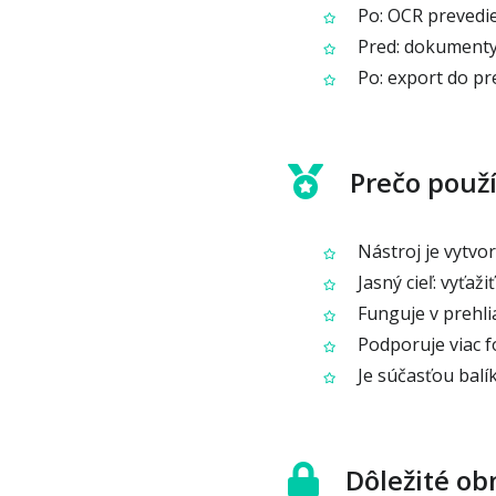
Po: OCR prevedie
Pred: dokumenty 
Po: export do pr
Prečo použí
Nástroj je vytvo
Jasný cieľ: vyťaž
Funguje v prehli
Podporuje viac 
Je súčasťou balí
Dôležité o