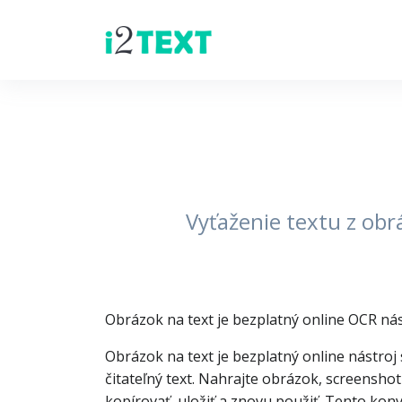
Vyťaženie textu z ob
Obrázok na text je bezplatný online OCR nástr
Obrázok na text je bezplatný online nástroj
čitateľný text. Nahrajte obrázok, screensho
kopírovať, uložiť a znovu použiť. Tento kon