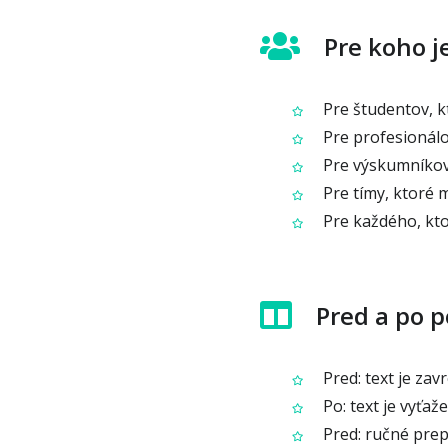
Pre koho j
Pre študentov, k
Pre profesionálo
Pre výskumníkov 
Pre tímy, ktoré 
Pre každého, kto
Pred a po p
Pred: text je zav
Po: text je vyťa
Pred: ručné prep