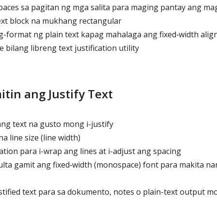
paces sa pagitan ng mga salita para maging pantay ang mag
t block na mukhang rectangular
format ng plain text kapag mahalaga ang fixed‑width ali
ilang libreng text justification utility
tin ang Justify Text
ang text na gusto mong i-justify
a line size (line width)
cation para i-wrap ang lines at i-adjust ang spacing
ulta gamit ang fixed‑width (monospace) font para makita n
tified text para sa dokumento, notes o plain-text output m