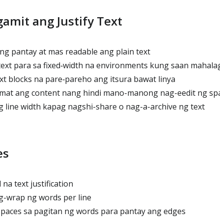
gamit ang Justify Text
 pantay at mas readable ang plain text
xt para sa fixed‑width na environments kung saan mahala
 blocks na pare‑pareho ang itsura bawat linya
omat ang content nang hindi mano-manong nag-eedit ng sp
g line width kapag nagshi-share o nag-a-archive ng text
es
na text justification
-wrap ng words per line
paces sa pagitan ng words para pantay ang edges