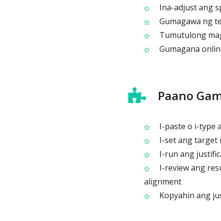
Ina-adjust ang s
Gumagawa ng tex
Tumutulong mag-
Gumagana online b
Paano Gami
I-paste o i-type 
I-set ang target n
I-run ang justifi
I-review ang res
alignment
Kopyahin ang jus