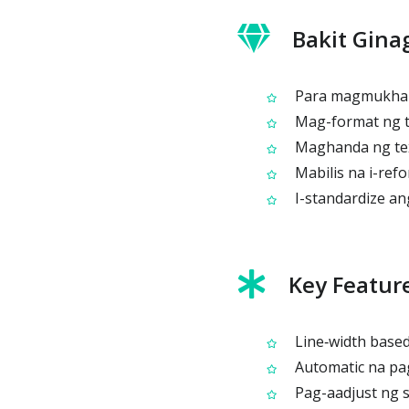
Bakit Gina
Para magmukhang
Mag-format ng te
Maghanda ng text
Mabilis na i-ref
I-standardize an
Key Featur
Line‑width based 
Automatic na pag
Pag-aadjust ng s