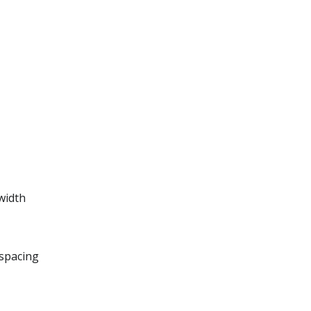
width
 spacing