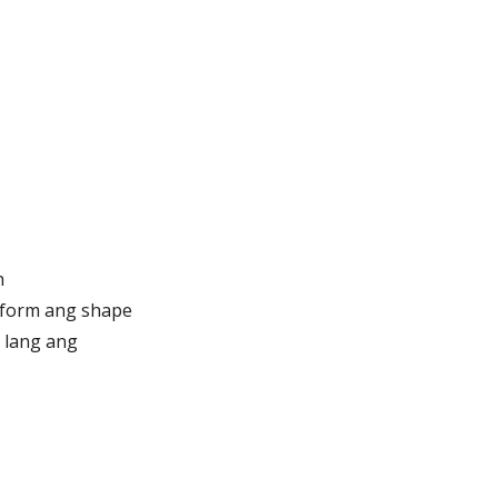
h
iform ang shape
 lang ang