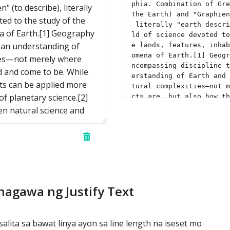
nagawa ng Justify Text
lita sa bawat linya ayon sa line length na iseset mo