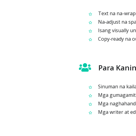
Text na na-wrap a
Na‑adjust na spa
Isang visually u
Copy‑ready na ou
Para Kanin
Sinuman na kailan
Mga gumagamit n
Mga naghahanda 
Mga writer at ed