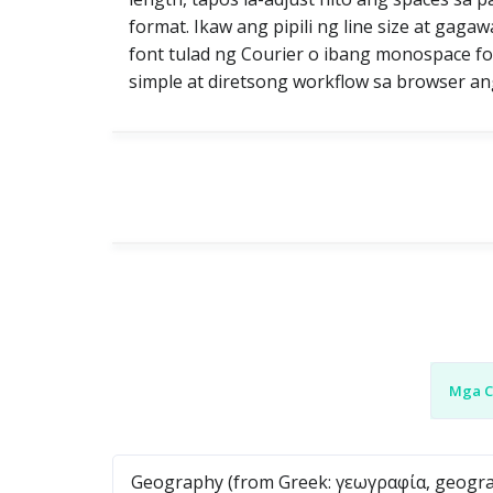
format. Ikaw ang pipili ng line size at gaga
font tulad ng Courier o ibang monospace fon
simple at diretsong workflow sa browser ang
Mga C