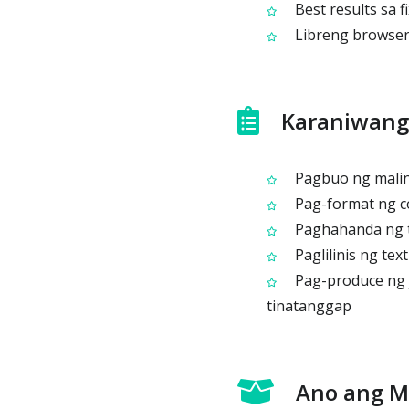
Best results sa 
Libreng browser‑
Karaniwang
Pagbuo ng malini
Pag-format ng co
Paghahanda ng te
Paglilinis ng te
Pag-produce ng j
tinatanggap
Ano ang 