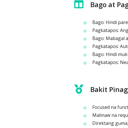
Bago at Pag
Bago: Hindi pare
Pagkatapos: Ang 
Bago: Mabagal at
Pagkatapos: Auto
Bago: Hindi mukh
Pagkatapos: Neat
Bakit Pinag
Focused na functi
Malinaw na requi
Direktang gumaga