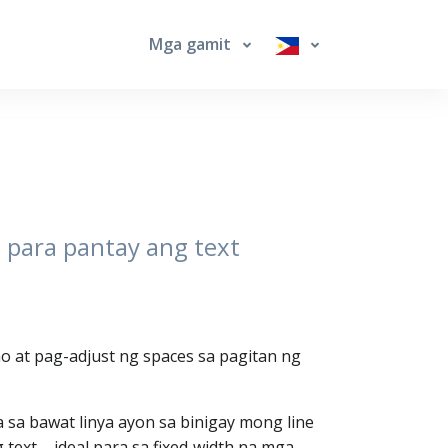
Mga gamit
s para pantay ang text
o at pag-adjust ng spaces sa pagitan ng
a sa bawat linya ayon sa binigay mong line
text – ideal para sa fixed‑width na mga