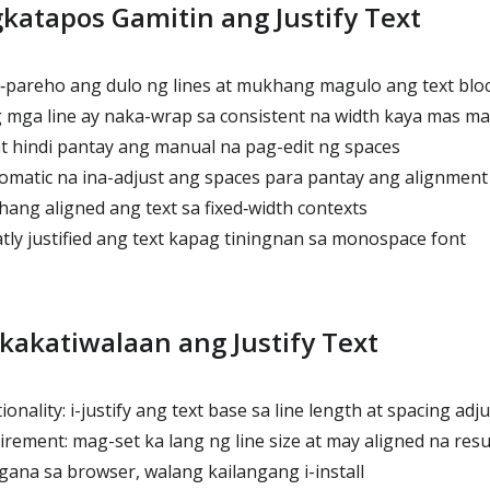
katapos Gamitin ang Justify Text
‑pareho ang dulo ng lines at mukhang magulo ang text blo
mga line ay naka-wrap sa consistent na width kaya mas m
 hindi pantay ang manual na pag-edit ng spaces
matic na ina-adjust ang spaces para pantay ang alignment
ang aligned ang text sa fixed‑width contexts
ly justified ang text kapag tiningnan sa monospace font
kakatiwalaan ang Justify Text
onality: i-justify ang text base sa line length at spacing ad
rement: mag-set ka lang ng line size at may aligned na resu
na sa browser, walang kailangang i-install