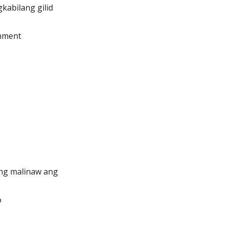
kabilang gilid
gnment
ang malinaw ang
o