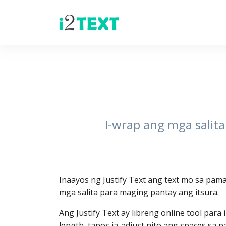
I-wrap ang mga salita
Inaayos ng Justify Text ang text mo sa pam
mga salita para maging pantay ang itsura.
Ang Justify Text ay libreng online tool par
length, tapos ia-adjust nito ang spaces sa 