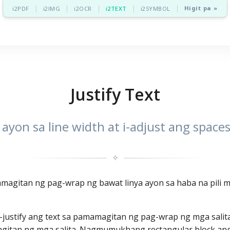
Higit pa »
i2PDF
i2IMG
i2OCR
i2TEXT
i2SYMBOL
Justify Text
 ayon sa line width at i-adjust ang space
✧
amagitan ng pag-wrap ng bawat linya ayon sa haba na pili m
a i-justify ang text sa pamamagitan ng pag-wrap ng mga salit
pagitan ng mga salita. Nagmumukhang rectangular block ang 