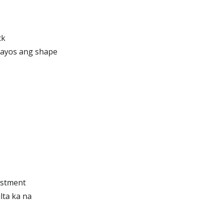
ck
aayos ang shape
justment
lta ka na