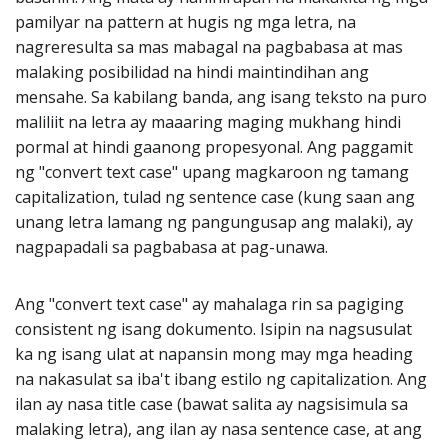
pamilyar na pattern at hugis ng mga letra, na
nagreresulta sa mas mabagal na pagbabasa at mas
malaking posibilidad na hindi maintindihan ang
mensahe. Sa kabilang banda, ang isang teksto na puro
maliliit na letra ay maaaring maging mukhang hindi
pormal at hindi gaanong propesyonal. Ang paggamit
ng "convert text case" upang magkaroon ng tamang
capitalization, tulad ng sentence case (kung saan ang
unang letra lamang ng pangungusap ang malaki), ay
nagpapadali sa pagbabasa at pag-unawa.
Ang "convert text case" ay mahalaga rin sa pagiging
consistent ng isang dokumento. Isipin na nagsusulat
ka ng isang ulat at napansin mong may mga heading
na nakasulat sa iba't ibang estilo ng capitalization. Ang
ilan ay nasa title case (bawat salita ay nagsisimula sa
malaking letra), ang ilan ay nasa sentence case, at ang