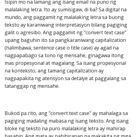
Isipin mo na lamang ang isang email na puno ng
malalaking letra. Ito ay sumisigaw, di ba? Sa digital na
mundo, ang paggamit ng malalaking letra sa buong
teksto ay karaniwang interpretasyon bilang pagiging
galit o agresibo. Ang paggamit ng "convert text case"
upang baguhin ito sa pangkaraniwang capitalization
(halimbawa, sentence case o title case) ay agad na
nagpapabago sa tono ng mensahe, ginagawa itong
mas propesyonal at magalang. Sa isang propesyonal
na konteksto, ang tamang capitalization ay
nagpapakita ng atensyon sa detalye at paggalang sa
tatanggap ng mensahe.
Bukod pa rito, ang "convert text case" ay mahalaga sa
pagiging madaling mabasa ng isang teksto. Ang isang
bloke ng teksto na puro malalaking letra ay mahirap
basahin. Ang mata ay nahihirapan na makakita ng mga