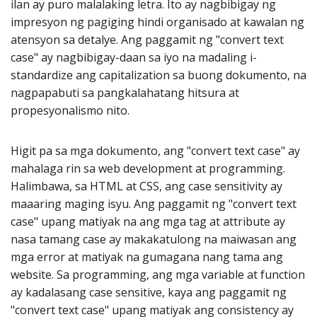
ilan ay puro malalaking letra. Ito ay nagbibigay ng
impresyon ng pagiging hindi organisado at kawalan ng
atensyon sa detalye. Ang paggamit ng "convert text
case" ay nagbibigay-daan sa iyo na madaling i-
standardize ang capitalization sa buong dokumento, na
nagpapabuti sa pangkalahatang hitsura at
propesyonalismo nito.
Higit pa sa mga dokumento, ang "convert text case" ay
mahalaga rin sa web development at programming.
Halimbawa, sa HTML at CSS, ang case sensitivity ay
maaaring maging isyu. Ang paggamit ng "convert text
case" upang matiyak na ang mga tag at attribute ay
nasa tamang case ay makakatulong na maiwasan ang
mga error at matiyak na gumagana nang tama ang
website. Sa programming, ang mga variable at function
ay kadalasang case sensitive, kaya ang paggamit ng
"convert text case" upang matiyak ang consistency ay