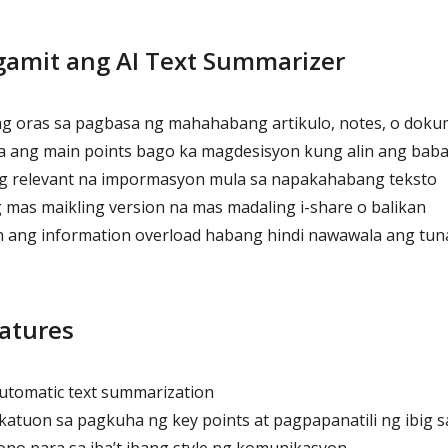
gamit ang AI Text Summarizer
ng oras sa pagbasa ng mahahabang artikulo, notes, o dok
a ang main points bago ka magdesisyon kung alin ang bab
 relevant na impormasyon mula sa napakahabang teksto
as maikling version na mas madaling i-share o balikan
ang information overload habang hindi nawawala ang tu
atures
utomatic text summarization
tuon sa pagkuha ng key points at pagpapanatili ng ibig s