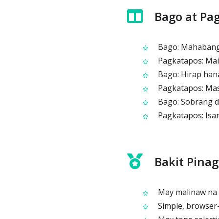
Bago at Pa
Bago: Mahabang 
Pagkatapos: Maik
Bago: Hirap hana
Pagkatapos: Mas
Bago: Sobrang d
Pagkatapos: Isa
Bakit Pina
May malinaw na f
Simple, browser-