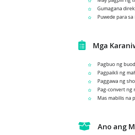
May pagpili ng t
Gumagana direkta
Puwede para sa ib
Mga Karani
Pagbuo ng buod 
Pagpaikli ng ma
Paggawa ng shor
Pag-convert ng 
Mas mabilis na p
Ano ang 