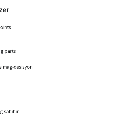
zer
oints
g parts
is mag-desisyon
g sabihin