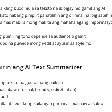
ling buod mula sa teksto na ibibigay mo gamit ang AI
ksto habang pinipilit panatilihin ang orihinal na ibig sabihin
a mas mabilis mong makita ang mahahalagang impormasy
 pumili ng tono depende sa audience o gamit
od na puwede mong i-edit at ayusin sa style mo
tin ang AI Text Summarizer
ang teksto na gusto mong paikliin
alimbawa: formal, friendly, o diretsahan)
buod
lta at i-edit kung kailangan para mas malinaw at sakto