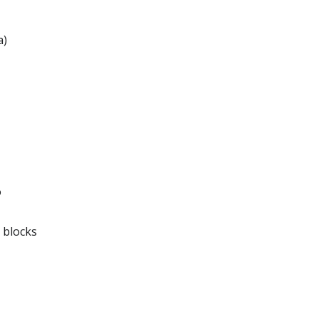
a)
o
 blocks