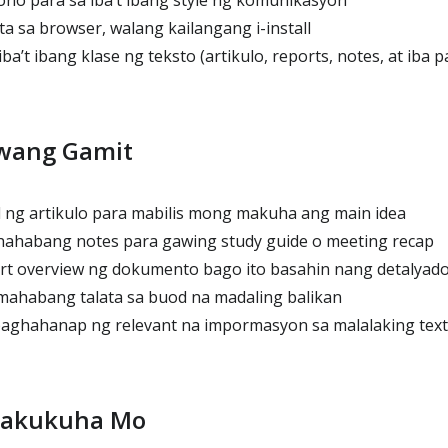
ono para sa iba’t ibang style ng komunikasyon
 sa browser, walang kailangang i-install
a’t ibang klase ng teksto (artikulo, reports, notes, at iba p
wang Gamit
ng artikulo para mabilis mong makuha ang main idea
hahabang notes para gawing study guide o meeting recap
t overview ng dokumento bago ito basahin nang detalyad
mahabang talata sa buod na madaling balikan
aghahanap ng relevant na impormasyon sa malalaking text
Makukuha Mo