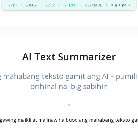
Higit pa »
i2PDF
i2IMG
i2OCR
i2TEXT
i2SYMBOL
AI Text Summarizer
mahabang teksto gamit ang AI – pumili 
orihinal na ibig sabihin
✧
gawing maikli at malinaw na buod ang mahabang teksto gami