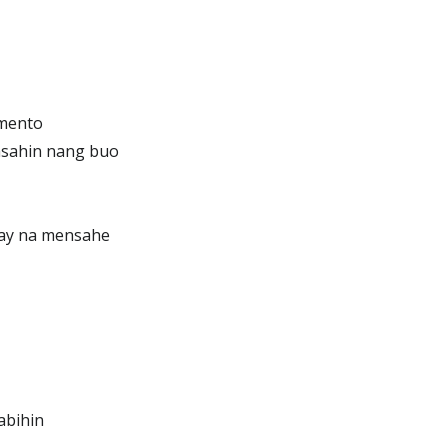
umento
asahin nang buo
nay na mensahe
abihin