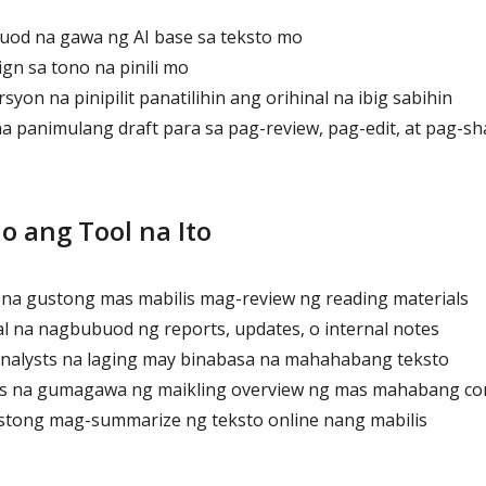
uod na gawa ng AI base sa teksto mo
gn sa tono na pinili mo
yon na pinipilit panatilihin ang orihinal na ibig sabihin
na panimulang draft para sa pag-review, pag-edit, at pag-sh
o ang Tool na Ito
na gustong mas mabilis mag-review ng reading materials
 na nagbubuod ng reports, updates, o internal notes
analysts na laging may binabasa na mahahabang teksto
ors na gumagawa ng maikling overview ng mas mahabang co
stong mag-summarize ng teksto online nang mabilis