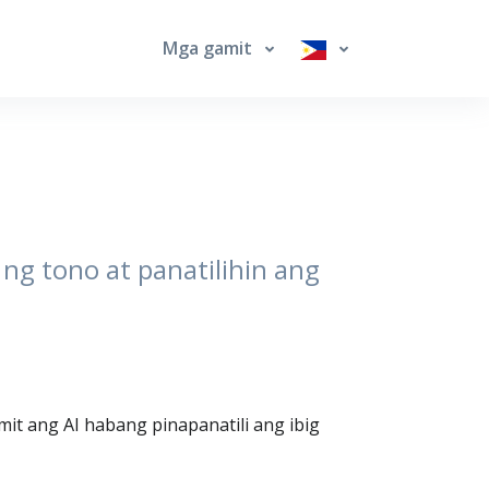
Mga gamit
ng tono at panatilihin ang
t ang AI habang pinapanatili ang ibig