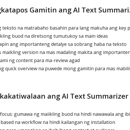
gkatapos Gamitin ang AI Text Summari
teksto na matrabaho basahin para lang makuha ang key p
ling buod na diretsong tumutukoy sa main ideas
pin ang importanteng detalye sa sobrang haba na teksto
 maikling version na mas madaling makita ang importanten
ami ng content para ma-review agad
ng quick overview na puwede mong gamitin para mas mabil
gkakatiwalaan ang AI Text Summarizer
ocus: gumawa ng maiikling buod na hindi nawawala ang ibi
based na workflow na hindi kailangan ng installation