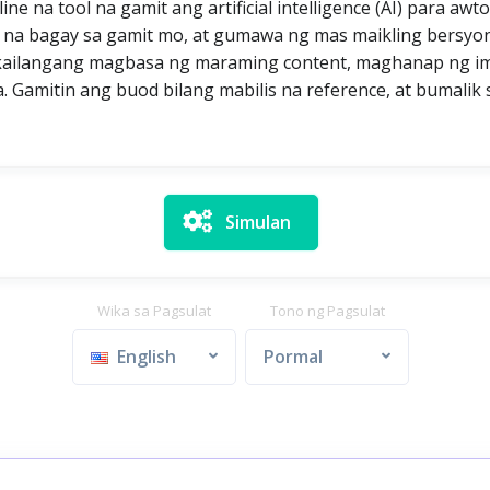
ne na tool na gamit ang artificial intelligence (AI) para aw
o na bagay sa gamit mo, at gumawa ng mas maikling bersyo
kailangang magbasa ng maraming content, maghanap ng im
a. Gamitin ang buod bilang mabilis na reference, at bumali
Simulan
Wika sa Pagsulat
Tono ng Pagsulat
English
Pormal