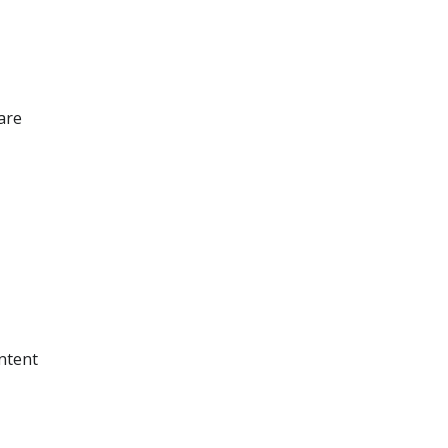
are
ntent