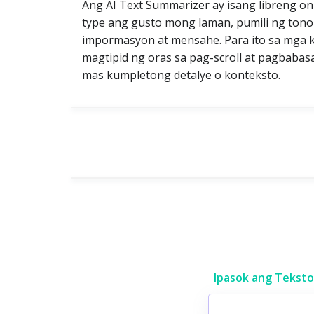
Ang AI Text Summarizer ay isang libreng onli
type ang gusto mong laman, pumili ng ton
impormasyon at mensahe. Para ito sa mga 
magtipid ng oras sa pag-scroll at pagbabas
mas kumpletong detalye o konteksto.
Ipasok ang Teksto