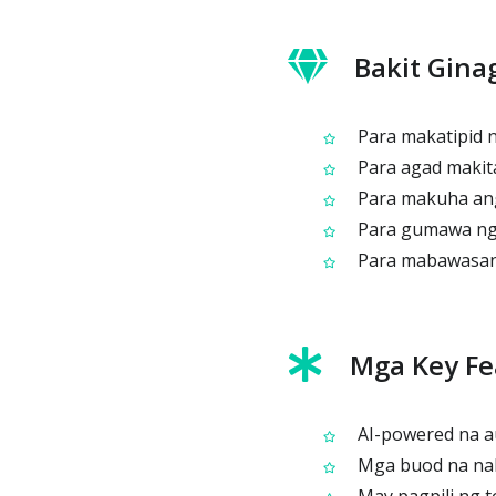
Bakit Gina
Para makatipid 
Para agad makit
Para makuha ang
Para gumawa ng m
Para mabawasan 
Mga Key Fe
AI-powered na a
Mga buod na naka