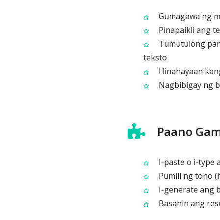
Gumagawa ng maik
Pinapaikli ang te
Tumutulong par
teksto
Hinahayaan kang
Nagbibigay ng bu
Paano Gami
I-paste o i-type 
Pumili ng tono (h
I-generate ang 
Basahin ang resu