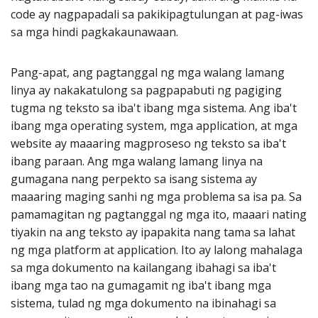
code ay nagpapadali sa pakikipagtulungan at pag-iwas
sa mga hindi pagkakaunawaan.
Pang-apat, ang pagtanggal ng mga walang lamang
linya ay nakakatulong sa pagpapabuti ng pagiging
tugma ng teksto sa iba't ibang mga sistema. Ang iba't
ibang mga operating system, mga application, at mga
website ay maaaring magproseso ng teksto sa iba't
ibang paraan. Ang mga walang lamang linya na
gumagana nang perpekto sa isang sistema ay
maaaring maging sanhi ng mga problema sa isa pa. Sa
pamamagitan ng pagtanggal ng mga ito, maaari nating
tiyakin na ang teksto ay ipapakita nang tama sa lahat
ng mga platform at application. Ito ay lalong mahalaga
sa mga dokumento na kailangang ibahagi sa iba't
ibang mga tao na gumagamit ng iba't ibang mga
sistema, tulad ng mga dokumento na ibinahagi sa