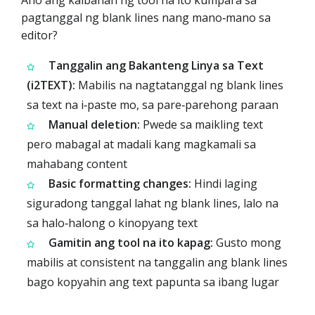
Ano ang kaibahan ng tool na ito kumpara sa
pagtanggal ng blank lines nang mano‑mano sa
editor?
Tanggalin ang Bakanteng Linya sa Text
(i2TEXT):
Mabilis na nagtatanggal ng blank lines
sa text na i‑paste mo, sa pare‑parehong paraan
Manual deletion:
Pwede sa maikling text
pero mabagal at madali kang magkamali sa
mahabang content
Basic formatting changes:
Hindi laging
siguradong tanggal lahat ng blank lines, lalo na
sa halo‑halong o kinopyang text
Gamitin ang tool na ito kapag:
Gusto mong
mabilis at consistent na tanggalin ang blank lines
bago kopyahin ang text papunta sa ibang lugar