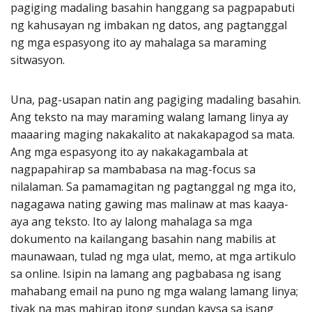
pagiging madaling basahin hanggang sa pagpapabuti
ng kahusayan ng imbakan ng datos, ang pagtanggal
ng mga espasyong ito ay mahalaga sa maraming
sitwasyon.
Una, pag-usapan natin ang pagiging madaling basahin.
Ang teksto na may maraming walang lamang linya ay
maaaring maging nakakalito at nakakapagod sa mata.
Ang mga espasyong ito ay nakakagambala at
nagpapahirap sa mambabasa na mag-focus sa
nilalaman. Sa pamamagitan ng pagtanggal ng mga ito,
nagagawa nating gawing mas malinaw at mas kaaya-
aya ang teksto. Ito ay lalong mahalaga sa mga
dokumento na kailangang basahin nang mabilis at
maunawaan, tulad ng mga ulat, memo, at mga artikulo
sa online. Isipin na lamang ang pagbabasa ng isang
mahabang email na puno ng mga walang lamang linya;
tiyak na mas mahirap itong sundan kaysa sa isang