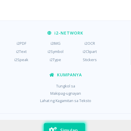
i2
-NETWORK
i2PDF
i2IMG
i2OCR
i2Text
i2Symbol
i2Clipart
i2Speak
i2Type
Stickers
KUMPANYA
Tungkol sa
Makipag-ugnayan
Lahat ng Kagamitan sa Teksto
/
/
Pagkapribado
Mga tuntunin
Mga cookies
Simulan