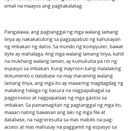
email na maayos ang pagkakalatag.
Pangalawa, ang pagtanggal ng mga walang lamang
linya ay nakakatulong sa pagpapabuti ng kahusayan
ng imbakan ng datos. Sa mundo ng kompyuter, bawat
byte ay mahalaga. Ang mga walang lamang linya, kahit
na mukhang walang laman, ay kumukuha pa rin ng
espasyo sa imbakan. Kung mayroon kang malalaking
dokumento o database na may maraming walang
lamang linya, ang mga ito ay maaaring magdagdag ng
malaking halaga ng basura na nagpapabagal sa
pagproseso at nagpapataas ng mga gastos sa
imbakan. Sa pamamagitan ng pagtanggal ng mga ito,
maaari nating bawasan ang laki ng mga file at
database, na nagreresulta sa mas mabilis na pag-
access at mas mahusay na paggamit ng espasyo sa