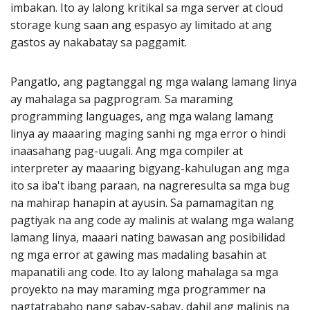
imbakan. Ito ay lalong kritikal sa mga server at cloud
storage kung saan ang espasyo ay limitado at ang
gastos ay nakabatay sa paggamit.
Pangatlo, ang pagtanggal ng mga walang lamang linya
ay mahalaga sa pagprogram. Sa maraming
programming languages, ang mga walang lamang
linya ay maaaring maging sanhi ng mga error o hindi
inaasahang pag-uugali. Ang mga compiler at
interpreter ay maaaring bigyang-kahulugan ang mga
ito sa iba't ibang paraan, na nagreresulta sa mga bug
na mahirap hanapin at ayusin. Sa pamamagitan ng
pagtiyak na ang code ay malinis at walang mga walang
lamang linya, maaari nating bawasan ang posibilidad
ng mga error at gawing mas madaling basahin at
mapanatili ang code. Ito ay lalong mahalaga sa mga
proyekto na may maraming mga programmer na
nagtatrabaho nang sabay-sabay, dahil ang malinis na