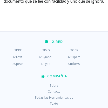
documento que se lee con facilidad y uno que se ignora.
i2
-RED
i2PDF
i2IMG
i2OCR
i2Text
i2Symbol
i2Clipart
i2Speak
i2Type
Stickers
COMPAÑÍA
Sobre
Contacto
Todas las Herramientas de
Texto