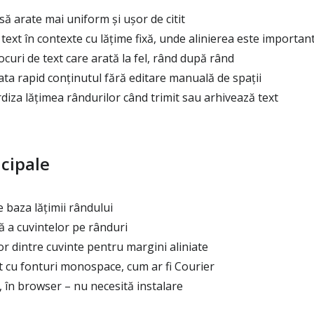
să arate mai uniform și ușor de citit
ext în contexte cu lățime fixă, unde alinierea este importan
curi de text care arată la fel, rând după rând
a rapid conținutul fără editare manuală de spații
iza lățimea rândurilor când trimit sau arhivează text
ncipale
e baza lățimii rândului
a cuvintelor pe rânduri
or dintre cuvinte pentru margini aliniate
t cu fonturi monospace, cum ar fi Courier
 în browser – nu necesită instalare