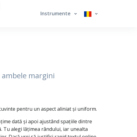
Instrumente
pe ambele margini
 cuvinte pentru un aspect aliniat și uniform.
ățime dată și apoi ajustând spațiile dintre
ă. Tu alegi lățimea rândului, iar unealta
r. Dacă vrei să justifici rapid textul online,