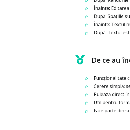
Înainte: Editarea
După: Spațiile su
Înainte: Textul n
După: Textul este
De ce au înc
Funcționalitate cl
Cerere simplă: set
Rulează direct în
Util pentru forma
Face parte din su