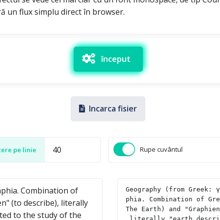
ră un flux simplu direct în browser.
început
Incarca fisier
Rupe cuvântul
ere pe linie