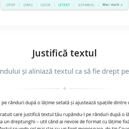
Mai mult »
i2PDF
i2IMG
i2OCR
i2TEXT
i2SYMBOL
Justifică textul
ndului și aliniază textul ca să fie drept 
✧
l pe rânduri după o lățime setată și ajustează spațiile dintre
ratuit care justifică textul tău rupându-l pe rânduri după o l
ca un dreptunghi – util când ai nevoie de format cu lățime fix
fectul se vede cel mai clar cu un font monospace, de tip Courie