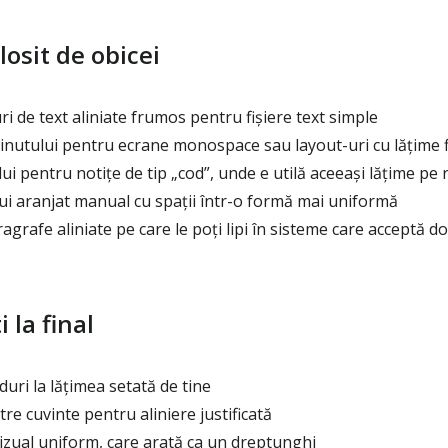
osit de obicei
i de text aliniate frumos pentru fișiere text simple
nutului pentru ecrane monospace sau layout-uri cu lățime f
ui pentru notițe de tip „cod”, unde e utilă aceeași lățime pe 
ui aranjat manual cu spații într-o formă mai uniformă
grafe aliniate pe care le poți lipi în sisteme care acceptă d
 la final
uri la lățimea setată de tine
tre cuvinte pentru aliniere justificată
izual uniform, care arată ca un dreptunghi