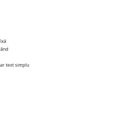
ixă
rând
oar text simplu