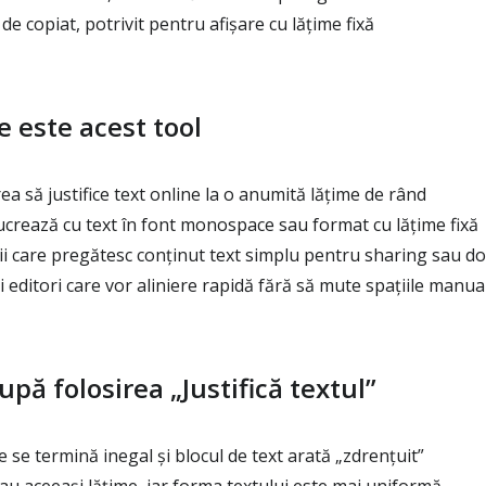
e copiat, potrivit pentru afișare cu lățime fixă
e este acest tool
ea să justifice text online la o anumită lățime de rând
ucrează cu text în font monospace sau format cu lățime fixă
rii care pregătesc conținut text simplu pentru sharing sau 
i editori care vor aliniere rapidă fără să mute spațiile manua
upă folosirea „Justifică textul”
e se termină inegal și blocul de text arată „zdrențuit”
u aceeași lățime, iar forma textului este mai uniformă