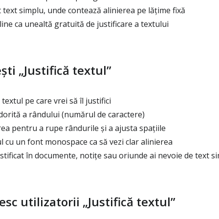
 text simplu, unde contează alinierea pe lățime fixă
ne ca unealtă gratuită de justificare a textului
ti „Justifică textul”
extul pe care vrei să îl justifici
orită a rândului (numărul de caractere)
rea pentru a rupe rândurile și a ajusta spațiile
ul cu un font monospace ca să vezi clar alinierea
stificat în documente, notițe sau oriunde ai nevoie de text s
sc utilizatorii „Justifică textul”