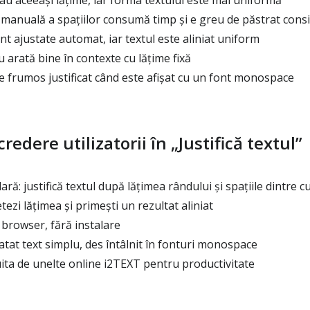
 manuală a spațiilor consumă timp și e greu de păstrat cons
nt ajustate automat, iar textul este aliniat uniform
u arată bine în contexte cu lățime fixă
 frumos justificat când este afișat cu un font monospace
redere utilizatorii în „Justifică textul”
ară: justifică textul după lățimea rândului și spațiile dintre c
ezi lățimea și primești un rezultat aliniat
 browser, fără instalare
tat text simplu, des întâlnit în fonturi monospace
ita de unelte online i2TEXT pentru productivitate