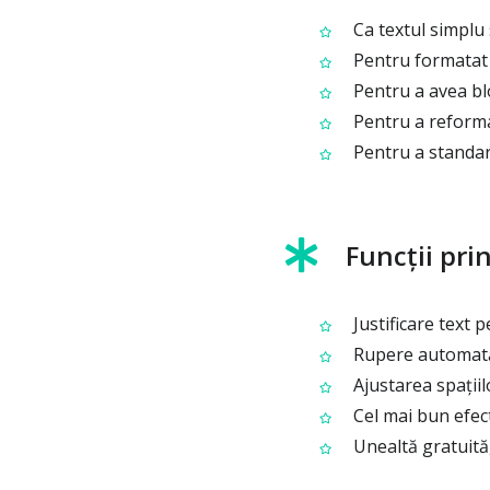
Ca textul simplu 
Pentru formatat t
Pentru a avea blo
Pentru a reformat
Pentru a standard
Funcții pri
Justificare text p
Rupere automată 
Ajustarea spațiil
Cel mai bun efec
Unealtă gratuită,