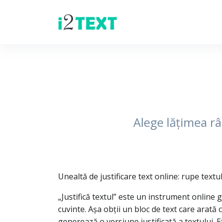
Alege lățimea râ
Unealtă de justificare text online: rupe textu
„Justifică textul” este un instrument online g
cuvinte. Așa obții un bloc de text care arată 
generează o versiune justificată a textului. E