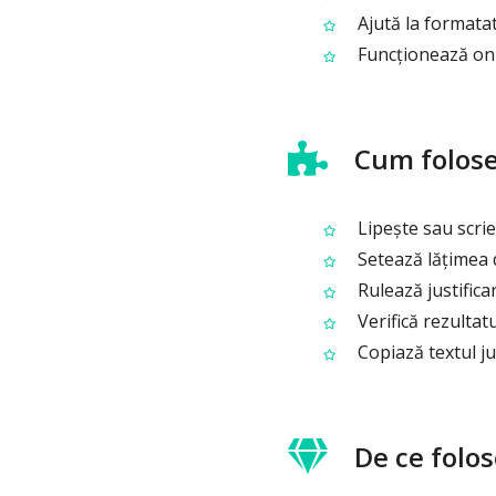
Ajută la formatat
Funcționează onli
Cum foloseș
Lipește sau scrie t
Setează lățimea d
Rulează justifica
Verifică rezultat
Copiază textul ju
De ce folose