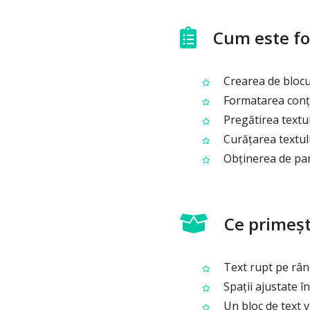
Cum este fol
Crearea de blocur
Formatarea conți
Pregătirea textul
Curățarea textul
Obținerea de para
Ce primești
Text rupt pe rând
Spații ajustate în
Un bloc de text v