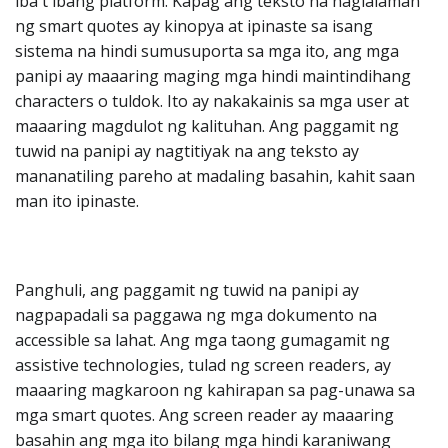
iba't ibang platform. Kapag ang teksto na naglalaman
ng smart quotes ay kinopya at ipinaste sa isang
sistema na hindi sumusuporta sa mga ito, ang mga
panipi ay maaaring maging mga hindi maintindihang
characters o tuldok. Ito ay nakakainis sa mga user at
maaaring magdulot ng kalituhan. Ang paggamit ng
tuwid na panipi ay nagtitiyak na ang teksto ay
mananatiling pareho at madaling basahin, kahit saan
man ito ipinaste.
Panghuli, ang paggamit ng tuwid na panipi ay
nagpapadali sa paggawa ng mga dokumento na
accessible sa lahat. Ang mga taong gumagamit ng
assistive technologies, tulad ng screen readers, ay
maaaring magkaroon ng kahirapan sa pag-unawa sa
mga smart quotes. Ang screen reader ay maaaring
basahin ang mga ito bilang mga hindi karaniwang