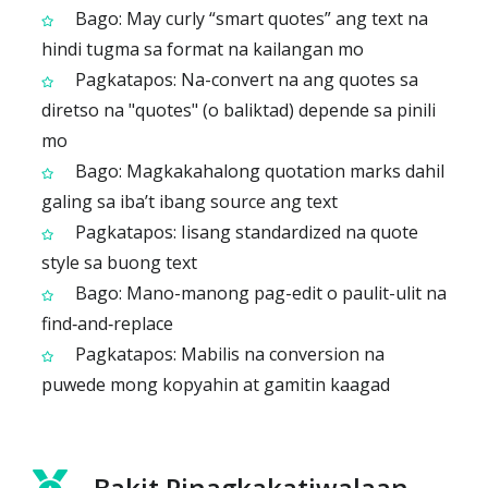
Bago: May curly “smart quotes” ang text na
hindi tugma sa format na kailangan mo
Pagkatapos: Na-convert na ang quotes sa
diretso na "quotes" (o baliktad) depende sa pinili
mo
Bago: Magkakahalong quotation marks dahil
galing sa iba’t ibang source ang text
Pagkatapos: Iisang standardized na quote
style sa buong text
Bago: Mano-manong pag-edit o paulit-ulit na
find‑and‑replace
Pagkatapos: Mabilis na conversion na
puwede mong kopyahin at gamitin kaagad
Bakit Pinagkakatiwalaan