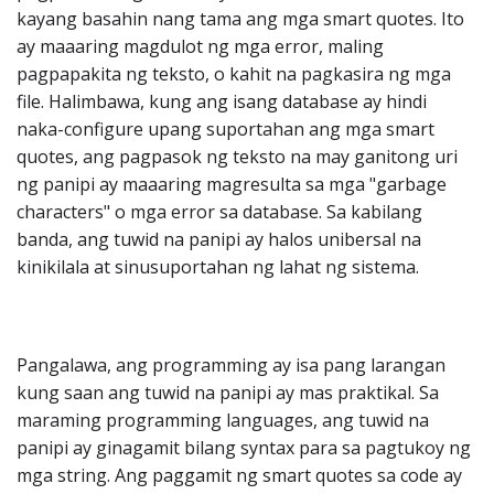
kayang basahin nang tama ang mga smart quotes. Ito
ay maaaring magdulot ng mga error, maling
pagpapakita ng teksto, o kahit na pagkasira ng mga
file. Halimbawa, kung ang isang database ay hindi
naka-configure upang suportahan ang mga smart
quotes, ang pagpasok ng teksto na may ganitong uri
ng panipi ay maaaring magresulta sa mga "garbage
characters" o mga error sa database. Sa kabilang
banda, ang tuwid na panipi ay halos unibersal na
kinikilala at sinusuportahan ng lahat ng sistema.
Pangalawa, ang programming ay isa pang larangan
kung saan ang tuwid na panipi ay mas praktikal. Sa
maraming programming languages, ang tuwid na
panipi ay ginagamit bilang syntax para sa pagtukoy ng
mga string. Ang paggamit ng smart quotes sa code ay