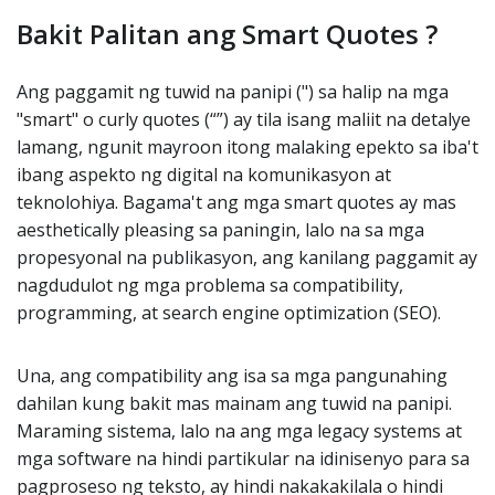
Bakit Palitan ang Smart Quotes ?
Ang paggamit ng tuwid na panipi (") sa halip na mga
"smart" o curly quotes (“”) ay tila isang maliit na detalye
lamang, ngunit mayroon itong malaking epekto sa iba't
ibang aspekto ng digital na komunikasyon at
teknolohiya. Bagama't ang mga smart quotes ay mas
aesthetically pleasing sa paningin, lalo na sa mga
propesyonal na publikasyon, ang kanilang paggamit ay
nagdudulot ng mga problema sa compatibility,
programming, at search engine optimization (SEO).
Una, ang compatibility ang isa sa mga pangunahing
dahilan kung bakit mas mainam ang tuwid na panipi.
Maraming sistema, lalo na ang mga legacy systems at
mga software na hindi partikular na idinisenyo para sa
pagproseso ng teksto, ay hindi nakakakilala o hindi