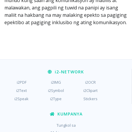
mundo kung saan ang komunikasyon ay mabilis at
malawakan, ang pagpili ng tuwid na panipi ay isang
maliit na hakbang na may malaking epekto sa pagiging
epektibo at pagiging inklusibo ng ating komunikasyon.
i2
-NETWORK
i2PDF
i2IMG
i2OCR
i2Text
i2Symbol
i2Clipart
i2Speak
i2Type
Stickers
KUMPANYA
Tungkol sa