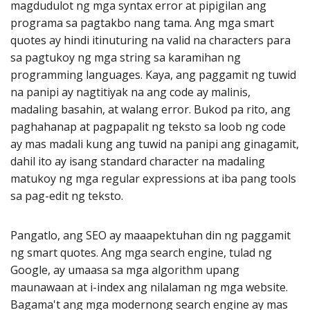
magdudulot ng mga syntax error at pipigilan ang
programa sa pagtakbo nang tama. Ang mga smart
quotes ay hindi itinuturing na valid na characters para
sa pagtukoy ng mga string sa karamihan ng
programming languages. Kaya, ang paggamit ng tuwid
na panipi ay nagtitiyak na ang code ay malinis,
madaling basahin, at walang error. Bukod pa rito, ang
paghahanap at pagpapalit ng teksto sa loob ng code
ay mas madali kung ang tuwid na panipi ang ginagamit,
dahil ito ay isang standard character na madaling
matukoy ng mga regular expressions at iba pang tools
sa pag-edit ng teksto.
Pangatlo, ang SEO ay maaapektuhan din ng paggamit
ng smart quotes. Ang mga search engine, tulad ng
Google, ay umaasa sa mga algorithm upang
maunawaan at i-index ang nilalaman ng mga website.
Bagama't ang mga modernong search engine ay mas