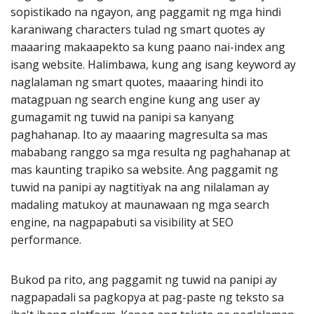
sopistikado na ngayon, ang paggamit ng mga hindi
karaniwang characters tulad ng smart quotes ay
maaaring makaapekto sa kung paano nai-index ang
isang website. Halimbawa, kung ang isang keyword ay
naglalaman ng smart quotes, maaaring hindi ito
matagpuan ng search engine kung ang user ay
gumagamit ng tuwid na panipi sa kanyang
paghahanap. Ito ay maaaring magresulta sa mas
mababang ranggo sa mga resulta ng paghahanap at
mas kaunting trapiko sa website. Ang paggamit ng
tuwid na panipi ay nagtitiyak na ang nilalaman ay
madaling matukoy at maunawaan ng mga search
engine, na nagpapabuti sa visibility at SEO
performance.
Bukod pa rito, ang paggamit ng tuwid na panipi ay
nagpapadali sa pagkopya at pag-paste ng teksto sa