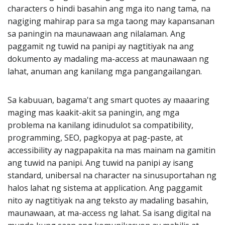
characters o hindi basahin ang mga ito nang tama, na
nagiging mahirap para sa mga taong may kapansanan
sa paningin na maunawaan ang nilalaman. Ang
paggamit ng tuwid na panipi ay nagtitiyak na ang
dokumento ay madaling ma-access at maunawaan ng
lahat, anuman ang kanilang mga pangangailangan.
Sa kabuuan, bagama't ang smart quotes ay maaaring
maging mas kaakit-akit sa paningin, ang mga
problema na kanilang idinudulot sa compatibility,
programming, SEO, pagkopya at pag-paste, at
accessibility ay nagpapakita na mas mainam na gamitin
ang tuwid na panipi. Ang tuwid na panipi ay isang
standard, unibersal na character na sinusuportahan ng
halos lahat ng sistema at application. Ang paggamit
nito ay nagtitiyak na ang teksto ay madaling basahin,
maunawaan, at ma-access ng lahat. Sa isang digital na