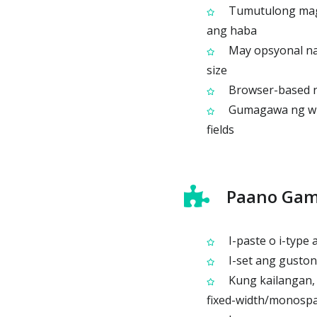
Tumutulong mag-
ang haba
May opsyonal na
size
Browser-based na
Gumagawa ng wrap
fields
Paano Gam
I-paste o i-type 
I-set ang guston
Kung kailangan, 
fixed-width/monospa