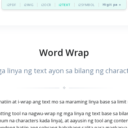
Higit pa »
i2PDF
i2IMG
i2OCR
i2TEXT
i2SYMBOL
Word Wrap
a linya ng text ayon sa bilang ng charact
✧
atiin at i-wrap ang text mo sa maraming linya base sa limit 
ting tool na nagwu-wrap ng mga linya ng text base sa bilan
imum na characters kada linya), at aayusin ng tool ang conte
edeng hatiin ang sobrang hahabang salita para magkasya 