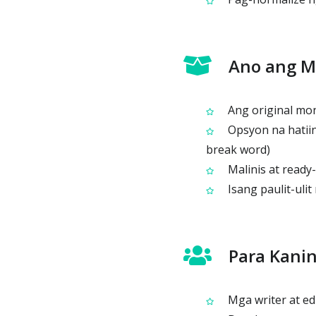
Ano ang 
Ang original mon
Opsyon na hatiin
break word)
Malinis at ready
Isang paulit-uli
Para Kanin
Mga writer at ed