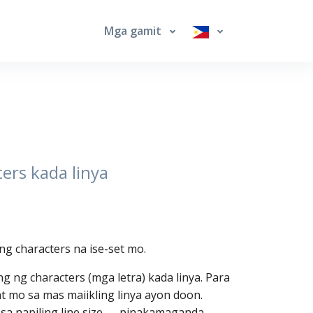
Mga gamit
ers kada linya
ng characters na ise-set mo.
g ng characters (mga letra) kada linya. Para
nt mo sa mas maiikling linya ayon doon.
sa napiling line size — pinakamaganda