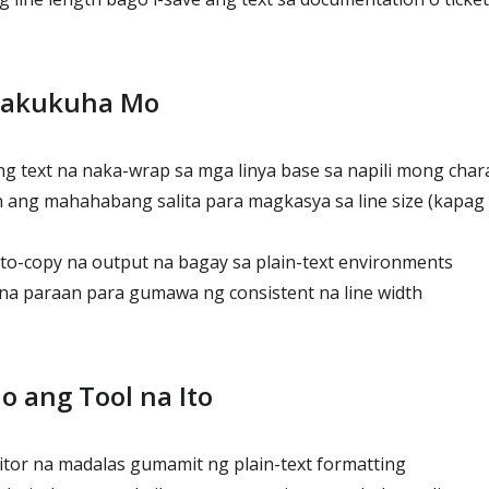
Makukuha Mo
g text na naka-wrap sa mga linya base sa napili mong chara
 ang mahahabang salita para magkasya sa line size (kapag
-to-copy na output na bagay sa plain-text environments
t na paraan para gumawa ng consistent na line width
o ang Tool na Ito
itor na madalas gumamit ng plain-text formatting