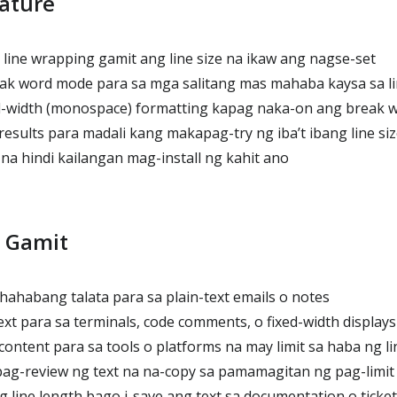
ature
line wrapping gamit ang line size na ikaw ang nagse-set
k word mode para sa mga salitang mas mahaba kaysa sa li
d-width (monospace) formatting kapag naka-on ang break 
esults para madali kang makapag-try ng iba’t ibang line siz
na hindi kailangan mag-install ng kahit ano
 Gamit
habang talata para sa plain-text emails o notes
xt para sa terminals, code comments, o fixed-width displays
ntent para sa tools o platforms na may limit sa haba ng li
ag-review ng text na na-copy sa pamamagitan ng pag-limit 
 line length bago i-save ang text sa documentation o ticket