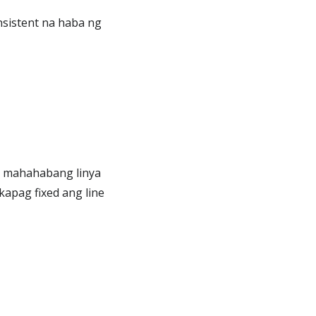
nsistent na haba ng
g mahahabang linya
apag fixed ang line