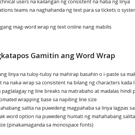
chnical users na kailangan ng consistent na haba ng linya
tions teams na naghahanda ng text para sa tickets o syste
gang mag-word wrap ng text online nang mabilis
gkatapos Gamitin ang Word Wrap
 linya na tuloy-tuloy na mahirap basahin o i-paste sa makik
 na naka-wrap sa consistent na bilang ng characters kada l
paglalagay ng line breaks na matrabaho at madalas hindi 
mated wrapping base sa napiling line size
habang salita na puwedeng magpahaba sa linya lagpas sa 
ak word option na puwedeng humati ng mahahabang salita 
 size (pinakamaganda sa monospace fonts)