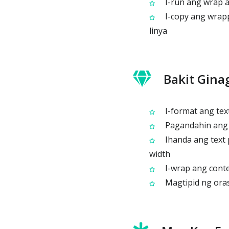
I-run ang wrap 
I-copy ang wrapp
linya
Bakit Gin
I-format ang tex
Pagandahin ang r
Ihanda ang text 
width
I-wrap ang conte
Magtipid ng ora