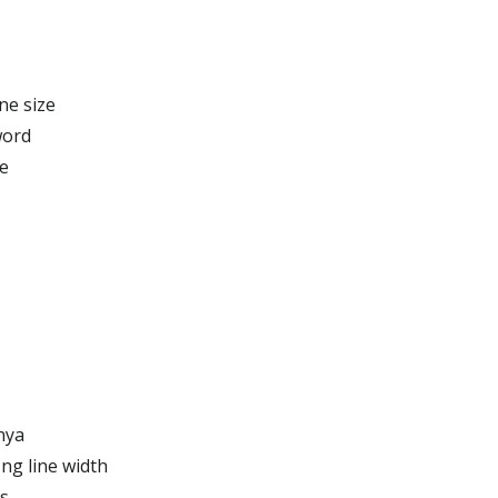
ne size
word
e
nya
ng line width
s