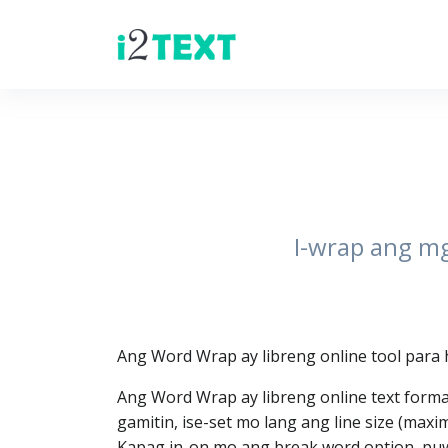
I-wrap ang mg
Ang Word Wrap ay libreng online tool para h
Ang Word Wrap ay libreng online text format
gamitin, ise-set mo lang ang line size (max
Kapag in-on mo ang break word option, puw