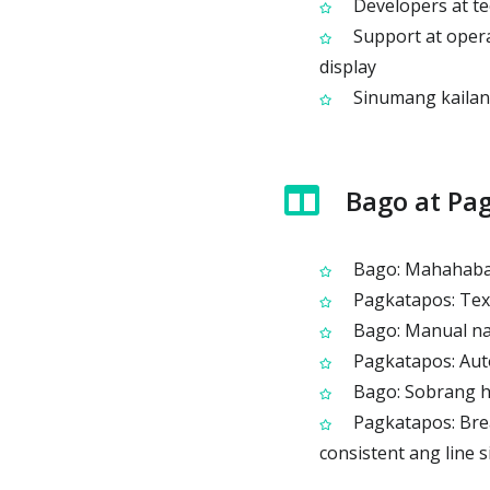
Developers at te
Support at opera
display
Sinumang kailan
Bago at Pa
Bago: Mahahabang
Pagkatapos: Text
Bago: Manual na 
Pagkatapos: Auto
Bago: Sobrang ha
Pagkatapos: Bre
consistent ang line