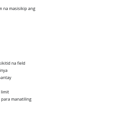
m na masisikip ang
itid na field
inya
pantay
limit
para manatiling