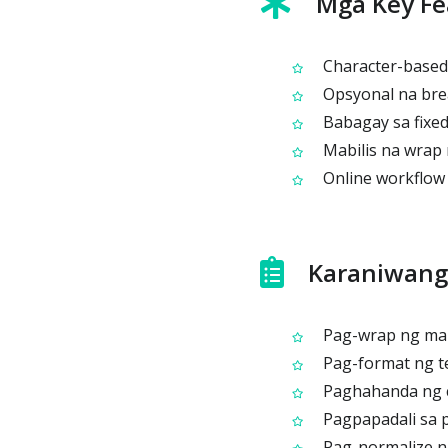
Mga Key Fe
Character-based 
Opsyonal na brea
Babagay sa fixe
Mabilis na wrap r
Online workflow 
Karaniwang
Pag-wrap ng maha
Pag-format ng te
Paghahanda ng co
Pagpapadali sa p
Pag-normalize ng