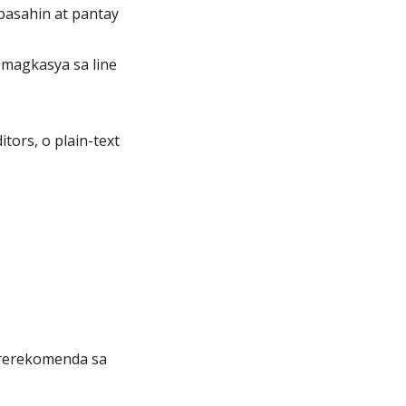
asahin at pantay
magkasya sa line
ors, o plain-text
irerekomenda sa