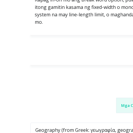
itong gamitin kasama ng fixed-width o mono
system na may line-length limit, o maghanda 
mo.
Mga C