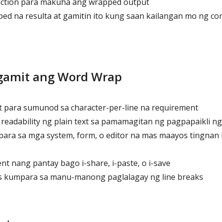
action para makuha ang wrapped output
ed na resulta at gamitin ito kung saan kailangan mo ng co
agamit ang Word Wrap
t para sumunod sa character-per-line na requirement
eadability ng plain text sa pamamagitan ng pagpapaikli n
para sa mga system, form, o editor na mas maayos tingnan k
nt nang pantay bago i-share, i-paste, o i-save
s kumpara sa manu-manong paglalagay ng line breaks