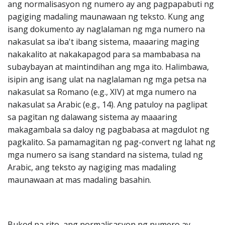
ang normalisasyon ng numero ay ang pagpapabuti ng
pagiging madaling maunawaan ng teksto. Kung ang
isang dokumento ay naglalaman ng mga numero na
nakasulat sa iba't ibang sistema, maaaring maging
nakakalito at nakakapagod para sa mambabasa na
subaybayan at maintindihan ang mga ito. Halimbawa,
isipin ang isang ulat na naglalaman ng mga petsa na
nakasulat sa Romano (e.g., XIV) at mga numero na
nakasulat sa Arabic (e.g., 14). Ang patuloy na paglipat
sa pagitan ng dalawang sistema ay maaaring
makagambala sa daloy ng pagbabasa at magdulot ng
pagkalito. Sa pamamagitan ng pag-convert ng lahat ng
mga numero sa isang standard na sistema, tulad ng
Arabic, ang teksto ay nagiging mas madaling
maunawaan at mas madaling basahin.
Bukod pa rito, ang normalisasyon ng numero ay