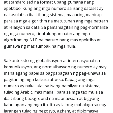
at standardized na format upang gumana nang
epektibo. Kung ang mga numero sa isang dataset ay
nakasulat sa iba't ibang sistema, maaaring mahirap
para sa mga algorithm na matutunan ang mga pattern
at relasyon sa data. Sa pamamagitan ng pag-normalize
ng mga numero, tinutulungan natin ang mga
algorithm ng NLP na matuto nang mas epektibo at
gumawa ng mas tumpak na mga hula.
Sa konteksto ng globalisasyon at internasyonal na
komunikasyon, ang normalisasyon ng numero ay may
mahalagang papel sa pagpapagaan ng pag-unawa sa
pagitan ng mga kultura at wika. Kapag ang mga
numero ay nakasulat sa isang pamilyar na sistema,
tulad ng Arabic, mas madali para sa mga tao mula sa
iba't ibang background na maunawaan at bigyang-
kahulugan ang mga ito. Ito ay lalong mahalaga sa mga
larangan tulad ng negosyo, agham, at diplomasya,