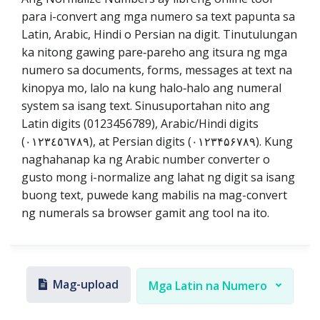
para i-convert ang mga numero sa text papunta sa
Latin, Arabic, Hindi o Persian na digit. Tinutulungan
ka nitong gawing pare‑pareho ang itsura ng mga
numero sa documents, forms, messages at text na
kinopya mo, lalo na kung halo‑halo ang numeral
system sa isang text. Sinusuportahan nito ang
Latin digits (0123456789), Arabic/Hindi digits
(٠١٢٣٤٥٦٧٨٩), at Persian digits (۰۱۲۳۴۵۶۷۸۹). Kung
naghahanap ka ng Arabic number converter o
gusto mong i-normalize ang lahat ng digit sa isang
buong text, puwede kang mabilis na mag-convert
ng numerals sa browser gamit ang tool na ito.
Mag-upload
Mga Latin na Numero