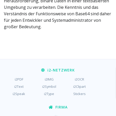
Herausforderung, binäre Daten in einer textbasierten
Umgebung zu verarbeiten. Die Kenntnis und das
Verständnis der Funktionsweise von Base64 sind daher
für jeden Entwickler und Systemadministrator von
großer Bedeutung.
i2
-NETZWERK
i2PDF
i2IMG
i2OCR
i2Text
i2Symbol
i2Clipart
i2Speak
i2Type
Stickers
FIRMA