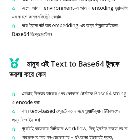
আগে: আলাদা environment-এ আলাদা encoding হ্যান্ডলিং
এর কারণে আনকনসিস্টেন্ট রেজাল্ট
পরে: ট্রান্সপোর্ট আর embedding-এর জন্য স্ট্যান্ডার্ডাইজড
Base64 রিপ্রেজেন্টেশন
মানুষ এই Text to Base64 টুলকে
ভরসা করে কেন
একটাই ক্লিয়ার কাজের ওপর ফোকাস: টেক্সটকে Base64 string
এ encode করা
কমন text-based প্রোটোকলের সঙ্গে প্র্যাক্টিক্যাল ইন্টারঅপের
জন্য ডিজাইন করা
পুরোটাই ব্রাউজার-ভিত্তিক workflow, কিছু ইনস্টল করতে হয় না
ডেভেলপার আর নন-ডেভেলপার – দু’ধরনের ইউজারই দ্রুত,