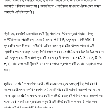
মাধ্যমে কোনো ছবি পাঠাতে হলে, ছবিটিকে প্রথমে বেস64 এনকোড করে টেক্সট
ফরম্যাটে পরিবর্তন করতে হয়। কারণ ইমেল প্রোটোকল সাধারণত টেক্সট ডেটা আদান
প্রদানেই বেশি উপযোগী।
দ্বিতীয়ত, বেস64 এনকোডিং ডেটা ট্রান্সমিশনের নির্ভরযোগ্যতা বাড়ায়। কিছু
কমিউনিকেশন প্রোটোকল, যেমন ইমেল বা HTTP, শুধুমাত্র ৭-বিট ASCII
ক্যারেক্টার সাপোর্ট করে। বাইনারি ডেটাতে এমন ক্যারেক্টার থাকতে পারে যা এই
প্রোটোকলগুলোর জন্য সমস্যা তৈরি করতে পারে। বেস64 এনকোডিং নিশ্চিত করে যে
ডেটা শুধুমাত্র ৬৪টি সাধারণ ক্যারেক্টারের মধ্যে সীমাবদ্ধ থাকবে (A-Z, a-z, 0-9,
+, /), যার ফলে ডেটা ট্রান্সমিশনের সময় কোনো প্রকার ত্রুটি হওয়ার সম্ভাবনা কমে
যায়।
তৃতীয়ত, বেস64 এনকোডিং ডেটা স্টোরেজের ক্ষেত্রেও গুরুত্বপূর্ণ ভূমিকা রাখে।
অনেক ডেটাবেস বা কনফিগারেশন ফাইলে বাইনারি ডেটা সরাসরি সংরক্ষণ করা যায় না।
সেক্ষেত্রে, বেস64 এনকোড করে ডেটাকে টেক্সট ফরম্যাটে পরিবর্তন করে সংরক্ষণ করা
সহজ হয়। পরবর্তীতে প্রয়োজন অনুযায়ী এই টেক্সট ডেটাকে আবার ডিকোড করে
আগের বাইনারি ফরম্যাটে ফিরিয়ে আনা যায়।