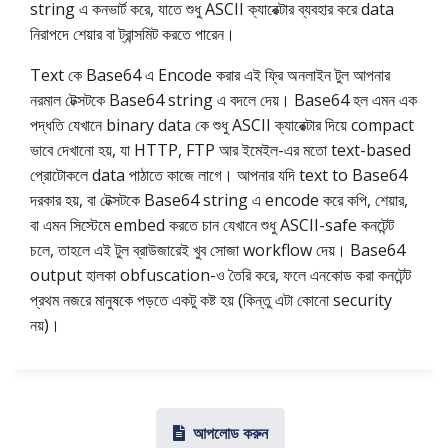
string এ কনভার্ট করে, যাতে শুধু ASCII ক্যারেক্টার ব্যবহার করে data
নিরাপদে শেয়ার বা ট্রান্সমিট করতে পারেন।
Text কে Base64 এ Encode করার এই ফ্রি অনলাইন টুল আপনার
নরমাল টেক্সটকে Base64 string এ বদলে দেয়। Base64 হল এমন এক
পদ্ধতি যেখানে binary data কে শুধু ASCII ক্যারেক্টার দিয়ে compact
ভাবে দেখানো হয়, যা HTTP, FTP আর ইমেইল-এর মতো text-based
প্রোটোকলে data পাঠাতে কাজে লাগে। আপনার যদি text to Base64
দরকার হয়, বা টেক্সটকে Base64 string এ encode করে কপি, শেয়ার,
বা এমন সিস্টেমে embed করতে চান যেখানে শুধু ASCII-safe কনটেন্ট
চলে, তাহলে এই টুল ব্রাউজারেই খুব সোজা workflow দেয়। Base64
output হালকা obfuscation-ও তৈরি করে, ফলে এনকোড করা কনটেন্ট
প্রথম নজরে মানুষকে পড়তে একটু কষ্ট হয় (কিন্তু এটা কোনো security
নয়)।
আপলোড করুন