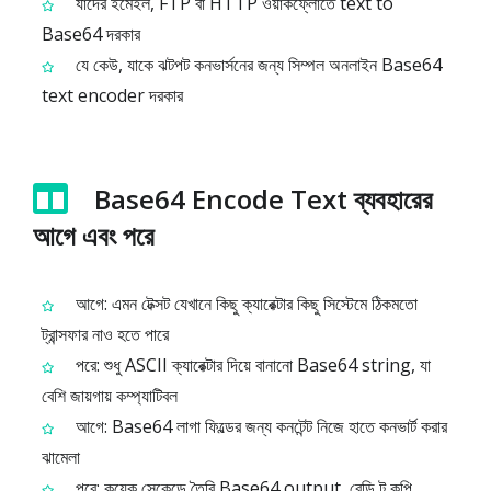
যাদের ইমেইল, FTP বা HTTP ওয়ার্কফ্লোতে text to
Base64 দরকার
যে কেউ, যাকে ঝটপট কনভার্সনের জন্য সিম্পল অনলাইন Base64
text encoder দরকার
Base64 Encode Text ব্যবহারের
আগে এবং পরে
আগে: এমন টেক্সট যেখানে কিছু ক্যারেক্টার কিছু সিস্টেমে ঠিকমতো
ট্রান্সফার নাও হতে পারে
পরে: শুধু ASCII ক্যারেক্টার দিয়ে বানানো Base64 string, যা
বেশি জায়গায় কম্প্যাটিবল
আগে: Base64 লাগা ফিল্ডের জন্য কনটেন্ট নিজে হাতে কনভার্ট করার
ঝামেলা
পরে: কয়েক সেকেন্ডে তৈরি Base64 output, রেডি টু কপি