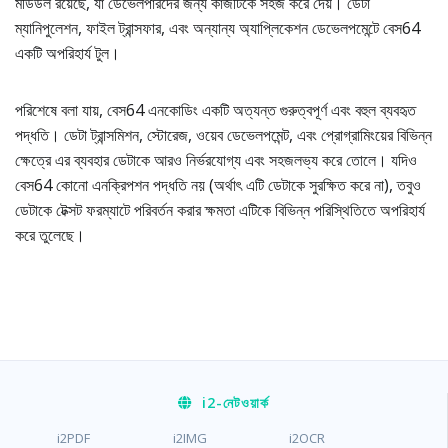
মডিউল রয়েছে, যা ডেভেলপারদের জন্য কাজটিকে সহজ করে দেয়। ডেটা
ম্যানিপুলেশন, ফাইল ট্রান্সফার, এবং অন্যান্য অ্যাপ্লিকেশন ডেভেলপমেন্টে বেস64
একটি অপরিহার্য টুল।
পরিশেষে বলা যায়, বেস64 এনকোডিং একটি অত্যন্ত গুরুত্বপূর্ণ এবং বহুল ব্যবহৃত
পদ্ধতি। ডেটা ট্রান্সমিশন, স্টোরেজ, ওয়েব ডেভেলপমেন্ট, এবং প্রোগ্রামিংয়ের বিভিন্ন
ক্ষেত্রে এর ব্যবহার ডেটাকে আরও নির্ভরযোগ্য এবং সহজলভ্য করে তোলে। যদিও
বেস64 কোনো এনক্রিপশন পদ্ধতি নয় (অর্থাৎ এটি ডেটাকে সুরক্ষিত করে না), তবুও
ডেটাকে টেক্সট ফরম্যাটে পরিবর্তন করার ক্ষমতা এটিকে বিভিন্ন পরিস্থিতিতে অপরিহার্য
করে তুলেছে।
i2
-নেটওয়ার্ক
i2PDF
i2IMG
i2OCR