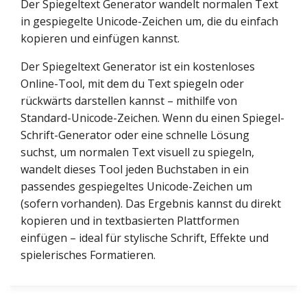
Der Spiegeltext Generator wandelt normalen Text
in gespiegelte Unicode-Zeichen um, die du einfach
kopieren und einfügen kannst.
Der Spiegeltext Generator ist ein kostenloses
Online-Tool, mit dem du Text spiegeln oder
rückwärts darstellen kannst – mithilfe von
Standard-Unicode-Zeichen. Wenn du einen Spiegel-
Schrift-Generator oder eine schnelle Lösung
suchst, um normalen Text visuell zu spiegeln,
wandelt dieses Tool jeden Buchstaben in ein
passendes gespiegeltes Unicode-Zeichen um
(sofern vorhanden). Das Ergebnis kannst du direkt
kopieren und in textbasierten Plattformen
einfügen – ideal für stylische Schrift, Effekte und
spielerisches Formatieren.