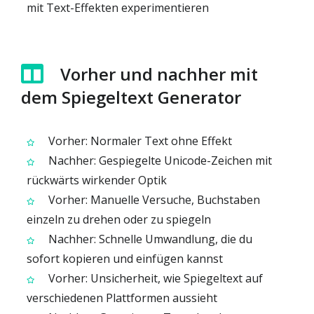
mit Text-Effekten experimentieren
Vorher und nachher mit
dem Spiegeltext Generator
Vorher: Normaler Text ohne Effekt
Nachher: Gespiegelte Unicode-Zeichen mit
rückwärts wirkender Optik
Vorher: Manuelle Versuche, Buchstaben
einzeln zu drehen oder zu spiegeln
Nachher: Schnelle Umwandlung, die du
sofort kopieren und einfügen kannst
Vorher: Unsicherheit, wie Spiegeltext auf
verschiedenen Plattformen aussieht