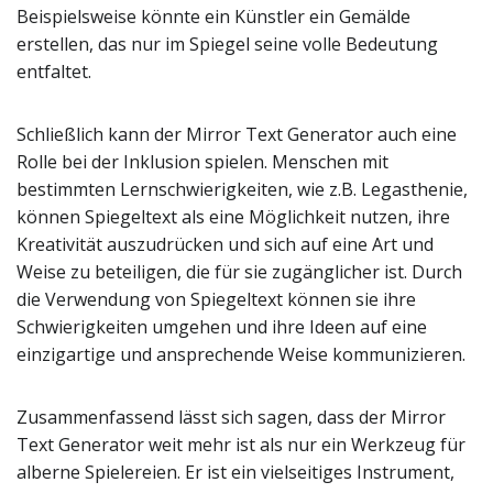
Beispielsweise könnte ein Künstler ein Gemälde
erstellen, das nur im Spiegel seine volle Bedeutung
entfaltet.
Schließlich kann der Mirror Text Generator auch eine
Rolle bei der Inklusion spielen. Menschen mit
bestimmten Lernschwierigkeiten, wie z.B. Legasthenie,
können Spiegeltext als eine Möglichkeit nutzen, ihre
Kreativität auszudrücken und sich auf eine Art und
Weise zu beteiligen, die für sie zugänglicher ist. Durch
die Verwendung von Spiegeltext können sie ihre
Schwierigkeiten umgehen und ihre Ideen auf eine
einzigartige und ansprechende Weise kommunizieren.
Zusammenfassend lässt sich sagen, dass der Mirror
Text Generator weit mehr ist als nur ein Werkzeug für
alberne Spielereien. Er ist ein vielseitiges Instrument,