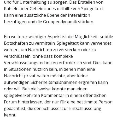
und für Unterhaltung zu sorgen. Das Erstellen von
Rätseln oder Geheimcodes mithilfe von Spiegeltext
kann eine zusätzliche Ebene der Interaktion
hinzufügen und die Gruppendynamik stärken.
Ein weiterer wichtiger Aspekt ist die Möglichkeit, subtile
Botschaften zu vermitteln. Spiegeltext kann verwendet
werden, um Nachrichten zu verstecken oder zu
verschlüsseln, ohne dass komplexe
Verschlüsselungstechniken erforderlich sind. Dies kann
in Situationen nützlich sein, in denen man eine
Nachricht privat halten möchte, aber keine
aufwendigen Sicherheitsmaßnahmen ergreifen kann
oder will. Beispielsweise könnte man einen
spiegelverkehrten Kommentar in einem öffentlichen
Forum hinterlassen, der nur für eine bestimmte Person
gedacht ist, die den Schlüssel zur Entschlüsselung
kennt.