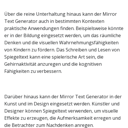
Über die reine Unterhaltung hinaus kann der Mirror
Text Generator auch in bestimmten Kontexten
praktische Anwendungen finden. Beispielsweise könnte
er in der Bildung eingesetzt werden, um das räumliche
Denken und die visuellen Wahrnehmungsfähigkeiten
von Kindern zu fördern. Das Schreiben und Lesen von
Spiegeltext kann eine spielerische Art sein, die
Gehirnaktivität anzuregen und die kognitiven
Fähigkeiten zu verbessern.
Darüber hinaus kann der Mirror Text Generator in der
Kunst und im Design eingesetzt werden. Künstler und
Designer können Spiegeltext verwenden, um visuelle
Effekte zu erzeugen, die Aufmerksamkeit erregen und
die Betrachter zum Nachdenken anregen.