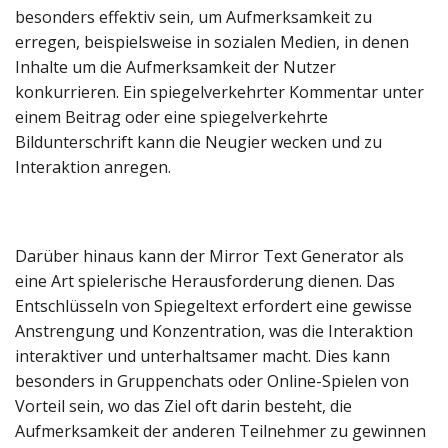
besonders effektiv sein, um Aufmerksamkeit zu
erregen, beispielsweise in sozialen Medien, in denen
Inhalte um die Aufmerksamkeit der Nutzer
konkurrieren. Ein spiegelverkehrter Kommentar unter
einem Beitrag oder eine spiegelverkehrte
Bildunterschrift kann die Neugier wecken und zu
Interaktion anregen.
Darüber hinaus kann der Mirror Text Generator als
eine Art spielerische Herausforderung dienen. Das
Entschlüsseln von Spiegeltext erfordert eine gewisse
Anstrengung und Konzentration, was die Interaktion
interaktiver und unterhaltsamer macht. Dies kann
besonders in Gruppenchats oder Online-Spielen von
Vorteil sein, wo das Ziel oft darin besteht, die
Aufmerksamkeit der anderen Teilnehmer zu gewinnen