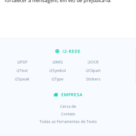
fortalecer a mensagem, em vez de prejudicá-la.
i2
-REDE
i2PDF
i2IMG
i2OCR
i2Text
i2Symbol
i2Clipart
i2Speak
i2Type
Stickers
EMPRESA
Cerca de
Contato
Todas as Ferramentas de Texto