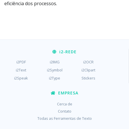
eficiência dos processos.
i2
-REDE
i2PDF
i2IMG
i2OCR
i2Text
i2Symbol
i2Clipart
i2Speak
i2Type
Stickers
EMPRESA
Cerca de
Contato
Todas as Ferramentas de Texto