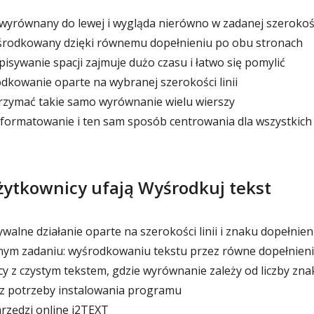
t wyrównany do lewej i wygląda nierówno w zadanej szerokoś
yśrodkowany dzięki równemu dopełnieniu po obu stronach
isywanie spacji zajmuje dużo czasu i łatwo się pomylić
dkowanie oparte na wybranej szerokości linii
rzymać takie samo wyrównanie wielu wierszy
formatowanie i ten sam sposób centrowania dla wszystkich l
żytkownicy ufają Wyśrodkuj tekst
walne działanie oparte na szerokości linii i znaku dopełnien
ym zadaniu: wyśrodkowaniu tekstu przez równe dopełnieni
y z czystym tekstem, gdzie wyrównanie zależy od liczby zn
ez potrzeby instalowania programu
rzędzi online i2TEXT