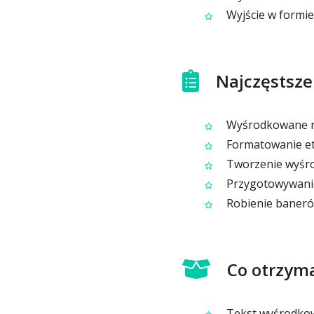
Wyjście w formie
Najczęstsze
Wyśrodkowane na
Formatowanie ety
Tworzenie wyśro
Przygotowywanie
Robienie banerów
Co otrzym
Tekst wyśrodkowa