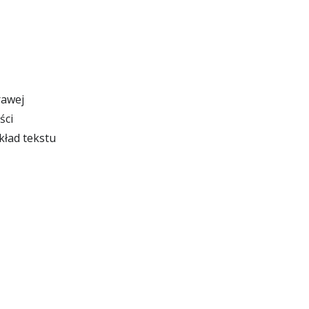
rawej
ści
kład tekstu