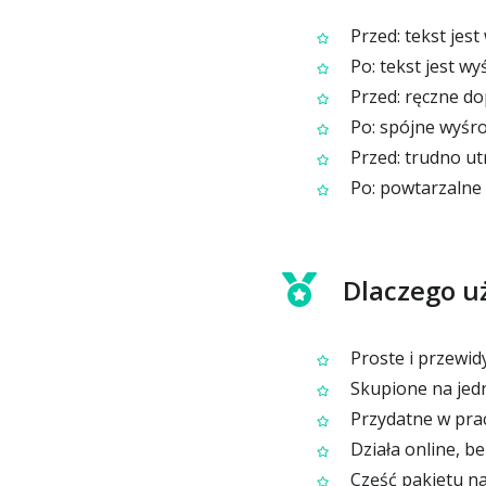
Przed: tekst jes
Po: tekst jest w
Przed: ręczne dop
Po: spójne wyśro
Przed: trudno ut
Po: powtarzalne 
Dlaczego u
Proste i przewidy
Skupione na jedn
Przydatne w prac
Działa online, b
Część pakietu na