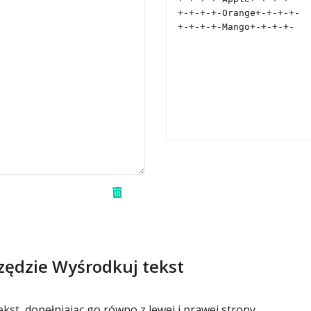
zędzie Wyśrodkuj tekst
st, dopełniając go równo z lewej i prawej strony