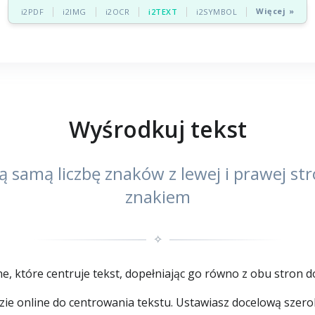
Więcej »
i2PDF
i2IMG
i2OCR
i2TEXT
i2SYMBOL
Wyśrodkuj tekst
ą samą liczbę znaków z lewej i prawej s
znakiem
✧
, które centruje tekst, dopełniając go równo z obu stron do 
e online do centrowania tekstu. Ustawiasz docelową szerokoś