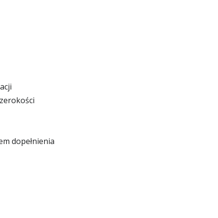
cji
szerokości
iem dopełnienia