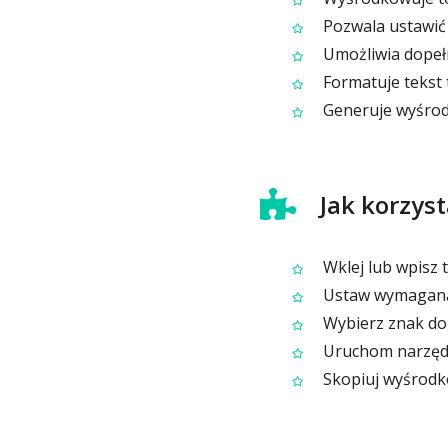
Pozwala ustawić 
Umożliwia dopeł
Formatuje tekst 
Generuje wyśrod
Jak korzys
Wklej lub wpisz 
Ustaw wymaganą s
Wybierz znak dop
Uruchom narzędzi
Skopiuj wyśrodko