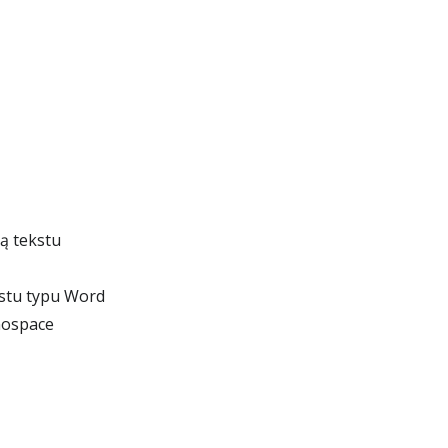
ą tekstu
kstu typu Word
nospace