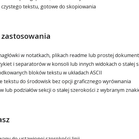
 czystego tekstu, gotowe do skopiowania
 zastosowania
główki w notatkach, plikach readme lub prostej dokumenta
kiet i separatorów w konsoli lub innych widokach o stałej 
dkowanych bloków tekstu w układach ASCII
 tekstu do środowisk bez opcji graficznego wyrównania
 lub podziałów sekcji o stałej szerokości z wybranym znak
asz
ny do ustawionej szerokości linii