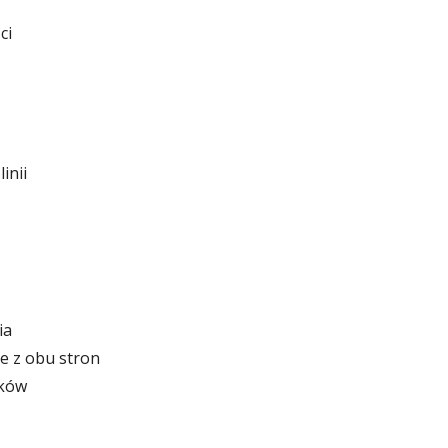
ci
inii
ia
e z obu stron
aków