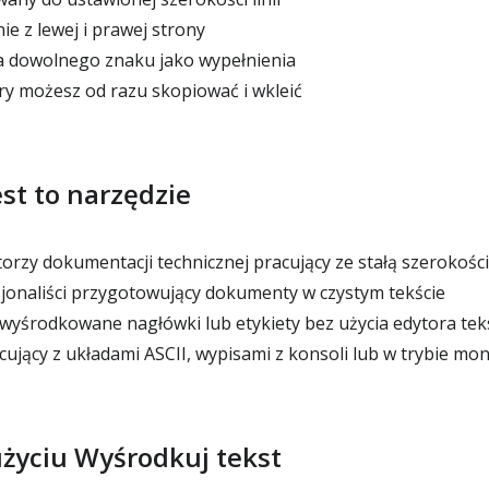
e z lewej i prawej strony
a dowolnego znaku jako wypełnienia
óry możesz od razu skopiować i wkleić
est to narzędzie
orzy dokumentacji technicznej pracujący ze stałą szerokości
sjonaliści przygotowujący dokumenty w czystym tekście
yśrodkowane nagłówki lub etykiety bez użycia edytora te
ujący z układami ASCII, wypisami z konsoli lub w trybie mo
użyciu Wyśrodkuj tekst