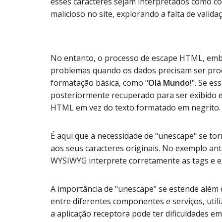
esses caracteres sejam interpretados como có
malicioso no site, explorando a falta de vali
No entanto, o processo de escape HTML, embor
problemas quando os dados precisam ser proc
formatação básica, como "
Olá Mundo!
". Se e
posteriormente recuperado para ser exibido 
HTML em vez do texto formatado em negrito.
É aqui que a necessidade de "unescape" se to
aos seus caracteres originais. No exemplo an
WYSIWYG interprete corretamente as tags e ex
A importância de "unescape" se estende além
entre diferentes componentes e serviços, ut
a aplicação receptora pode ter dificuldades e