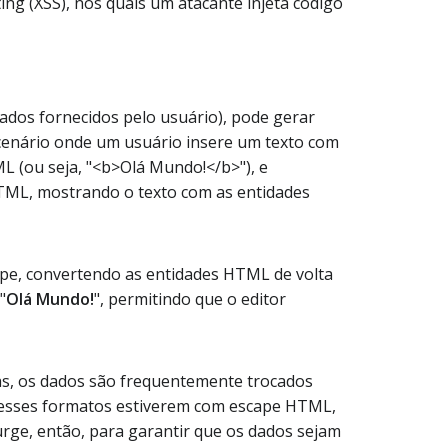
ng (XSS), nos quais um atacante injeta código
ados fornecidos pelo usuário), pode gerar
cenário onde um usuário insere um texto com
L (ou seja, "<b>Olá Mundo!</b>"), e
TML, mostrando o texto com as entidades
ape, convertendo as entidades HTML de volta
"
Olá Mundo!
", permitindo que o editor
as, os dados são frequentemente trocados
 nesses formatos estiverem com escape HTML,
urge, então, para garantir que os dados sejam