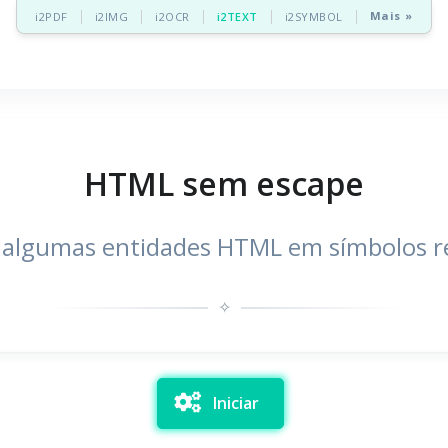
Mais »
i2PDF
i2IMG
i2OCR
i2TEXT
i2SYMBOL
HTML sem escape
 algumas entidades HTML em símbolos r
✧
Iniciar