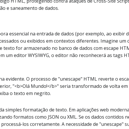
digo HTML, protegendo contra ataques de Cross-Site Scripti
dação e saneamento de dados.
a essencial na entrada de dados (por exemplo, ao exibir d
essados ou exibidos em contextos diferentes. Imagine um 
sse texto for armazenado no banco de dados com escape HTM
em um editor WYSIWYG, o editor não reconhecerá as tags H
rna evidente. O processo de "unescape" HTML reverte o esc
terior, "<b>Olá Mundo!</b>" seria transformado de volta em 
iba o texto em negrito.
 da simples formatação de texto. Em aplicações web modern
ilizando formatos como JSON ou XML. Se os dados contidos
m processá-los corretamente. A necessidade de "unescape" s