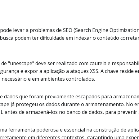
e pode levar a problemas de SEO (Search Engine Optimizatio
usca podem ter dificuldade em indexar o conteúdo correta
o de "unescape" deve ser realizado com cautela e responsabil
gurança e expor a aplicação a ataques XSS. A chave reside
o necessário e em ambientes controlados.
de dados que foram previamente escapados para armazename
scape já protegeu os dados durante o armazenamento. No e
L antes de armazená-los no banco de dados, para prevenir 
a ferramenta poderosa e essencial na construção de aplica
rretamente em diferentes contextos, garantindo uma experi