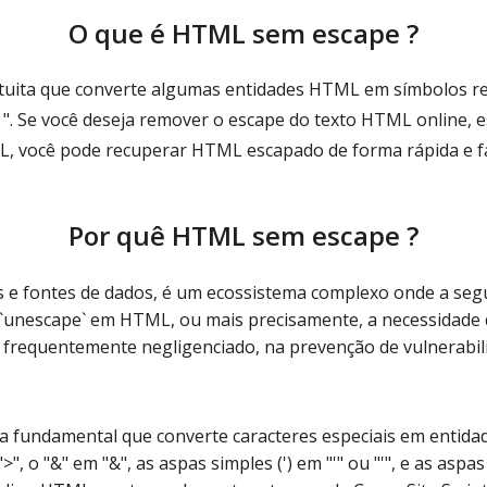
O que é HTML sem escape ?
ita que converte algumas entidades HTML em símbolos res
 ". Se você deseja remover o escape do texto HTML online, 
L, você pode recuperar HTML escapado de forma rápida e fá
Por quê HTML sem escape ?
s e fontes de dados, é um ecossistema complexo onde a seg
 `unescape` em HTML, ou mais precisamente, a necessidade d
requentemente negligenciado, na prevenção de vulnerabili
fundamental que converte caracteres especiais em entida
>", o "&" em "&", as aspas simples (') em "'" ou "'", e as asp