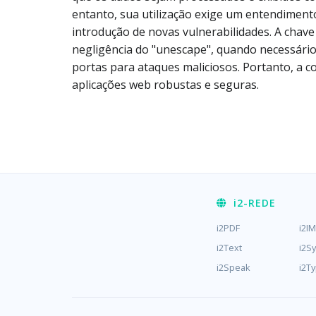
entanto, sua utilização exige um entendimento
introdução de novas vulnerabilidades. A chave
negligência do "unescape", quando necessário
portas para ataques maliciosos. Portanto, a 
aplicações web robustas e seguras.
i2
-REDE
i2PDF
i2I
i2Text
i2S
i2Speak
i2T