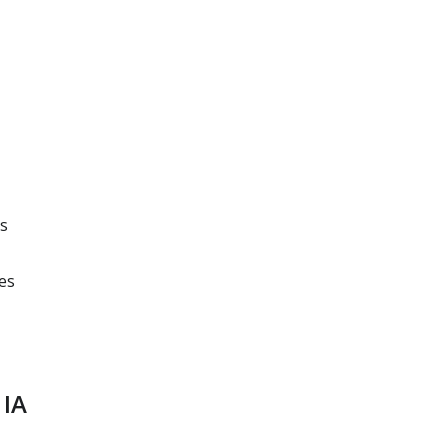
s
es
 IA