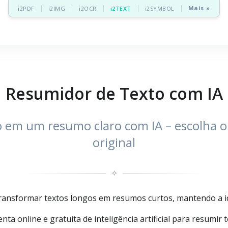
Mais »
i2PDF
i2IMG
i2OCR
i2TEXT
i2SYMBOL
Resumidor de Texto com IA
 em um resumo claro com IA – escolha 
original
✧
ransformar textos longos em resumos curtos, mantendo a ide
a online e gratuita de inteligência artificial para resumir