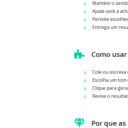
Mantém o sentid
Ajuda você a ach
Permite escolher
Entrega um resum
Como usar 
Cole ou escreva 
Escolha um tom (
Clique para ger
Revise o resultad
Por que as