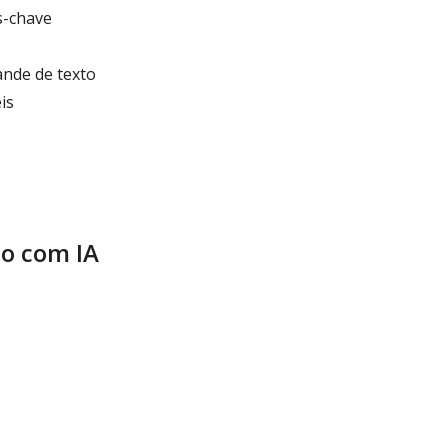
s-chave
ande de texto
is
o com IA