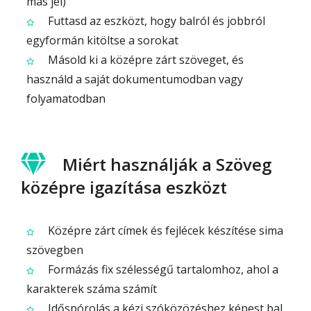
más jel)
Futtasd az eszközt, hogy balról és jobbról
egyformán kitöltse a sorokat
Másold ki a középre zárt szöveget, és
használd a saját dokumentumodban vagy
folyamatodban
Miért használják a Szöveg
középre igazítása eszközt
Középre zárt címek és fejlécek készítése sima
szövegben
Formázás fix szélességű tartalomhoz, ahol a
karakterek száma számít
Időspórolás a kézi szóközözéshez képest bal