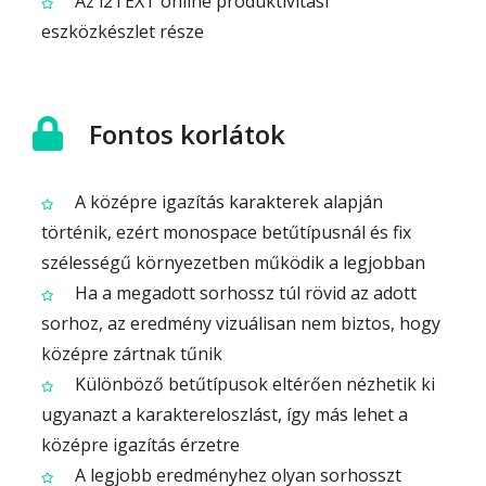
Az i2TEXT online produktivitási
eszközkészlet része
Fontos korlátok
A középre igazítás karakterek alapján
történik, ezért monospace betűtípusnál és fix
szélességű környezetben működik a legjobban
Ha a megadott sorhossz túl rövid az adott
sorhoz, az eredmény vizuálisan nem biztos, hogy
középre zártnak tűnik
Különböző betűtípusok eltérően nézhetik ki
ugyanazt a karaktereloszlást, így más lehet a
középre igazítás érzetre
A legjobb eredményhez olyan sorhosszt