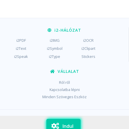
i2
-HÁLÓZAT
i2PDF
i2IMG
i2OCR
i2Text
i2Symbol
i2Clipart
i2Speak
i2Type
Stickers
VÁLLALAT
Ról ről
Kapcsolatba lépni
Minden Szöveges Eszköz
/
/
Magánélet
Feltételek
Cookie-k
Indul
Copyright © i2Text 2023-2026,
Sciweavers LLC
, USA
194