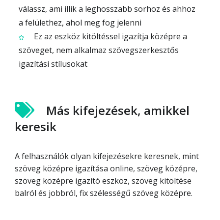
válassz, ami illik a leghosszabb sorhoz és ahhoz
a felülethez, ahol meg fog jelenni
Ez az eszköz kitöltéssel igazítja középre a
szöveget, nem alkalmaz szövegszerkesztős
igazítási stílusokat
Más kifejezések, amikkel
keresik
A felhasználók olyan kifejezésekre keresnek, mint
szöveg középre igazítása online, szöveg középre,
szöveg középre igazító eszköz, szöveg kitöltése
balról és jobbról, fix szélességű szöveg középre.