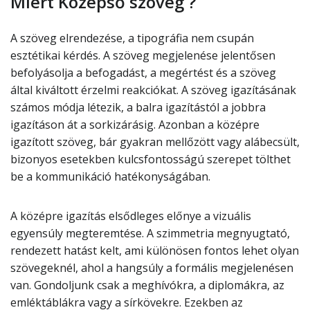
Miért Középső szöveg ?
A szöveg elrendezése, a tipográfia nem csupán
esztétikai kérdés. A szöveg megjelenése jelentősen
befolyásolja a befogadást, a megértést és a szöveg
által kiváltott érzelmi reakciókat. A szöveg igazításának
számos módja létezik, a balra igazítástól a jobbra
igazításon át a sorkizárásig. Azonban a középre
igazított szöveg, bár gyakran mellőzött vagy alábecsült,
bizonyos esetekben kulcsfontosságú szerepet tölthet
be a kommunikáció hatékonyságában.
A középre igazítás elsődleges előnye a vizuális
egyensúly megteremtése. A szimmetria megnyugtató,
rendezett hatást kelt, ami különösen fontos lehet olyan
szövegeknél, ahol a hangsúly a formális megjelenésen
van. Gondoljunk csak a meghívókra, a diplomákra, az
emléktáblákra vagy a sírkövekre. Ezekben az