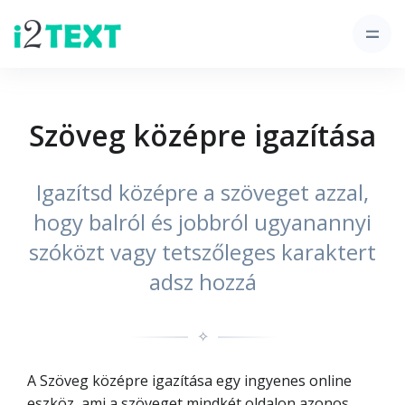
Szöveg középre igazítása
Igazítsd középre a szöveget azzal,
hogy balról és jobbról ugyanannyi
szóközt vagy tetszőleges karaktert
adsz hozzá
✧
A Szöveg középre igazítása egy ingyenes online
eszköz, ami a szöveget mindkét oldalon azonos