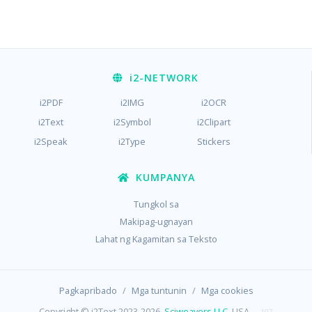
i2
-NETWORK
i2PDF
i2IMG
i2OCR
i2Text
i2Symbol
i2Clipart
i2Speak
i2Type
Stickers
KUMPANYA
Tungkol sa
Makipag-ugnayan
Lahat ng Kagamitan sa Teksto
/
/
Pagkapribado
Mga tuntunin
Mga cookies
Copyright © i2Text 2023-2026,
Sciweavers LLC
, USA