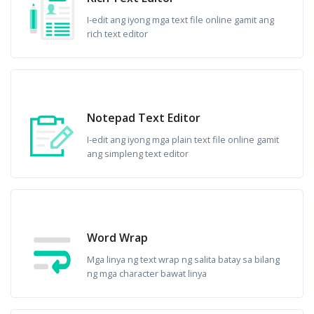
I-edit ang iyong mga text file online gamit ang
rich text editor
Notepad Text Editor
I-edit ang iyong mga plain text file online gamit
ang simpleng text editor
Word Wrap
Mga linya ng text wrap ng salita batay sa bilang
ng mga character bawat linya