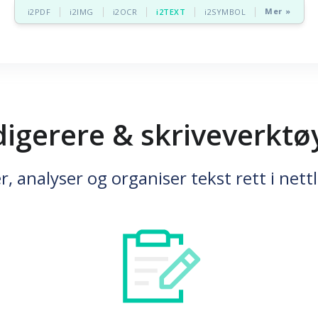
Mer »
i2PDF
i2IMG
i2OCR
i2TEXT
i2SYMBOL
igerere & skriveverktø
r, analyser og organiser tekst rett i nett