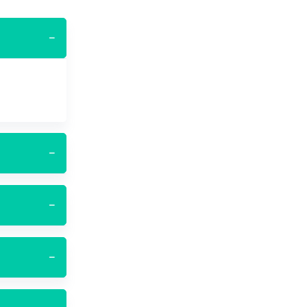
−
−
−
−