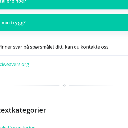
tallere noe?
n min trygg?
finner svar på spørsmålet ditt, kan du kontakte oss
iweavers.org
✧
textkategorier
tekstformatering