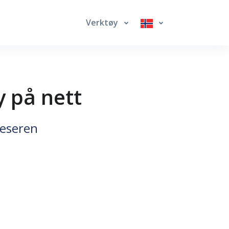
Verktøy
y på nett
leseren