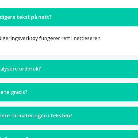
digere tekst på nett?
edigeringsverktøy fungerer rett i nettleseren.
nalysere ordbruk?
yene gratis?
dere formateringen i teksten?