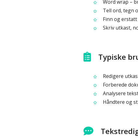
Word wrap – bry
Tell ord, tegn 
Finn og erstatt
Skriv utkast, 
Typiske b
Redigere utkas
Forberede dok
Analysere teks
Håndtere og st
Tekstredig