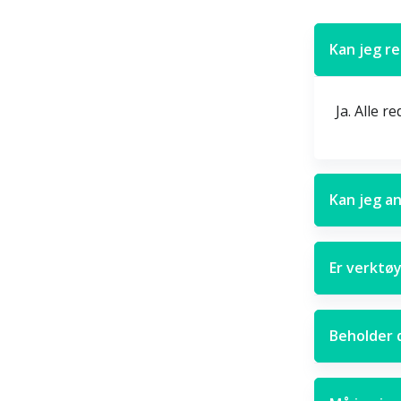
Kan jeg re
Ja. Alle r
Kan jeg a
Er verktø
Beholder 