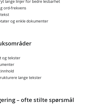
t lange linjer for bedre lesbarhet
og ord‑frekvens
 tekst
notater og enkle dokumenter
ruksområder
t og tekster
umenter
tinnhold
rukturere lange tekster
ering – ofte stilte spørsmål