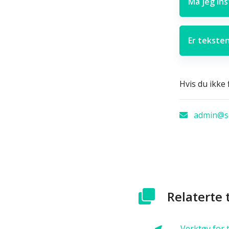
Må jeg ins
Er tekste
Hvis du ikke 
admin@sc
Relaterte 
Verktøy for 