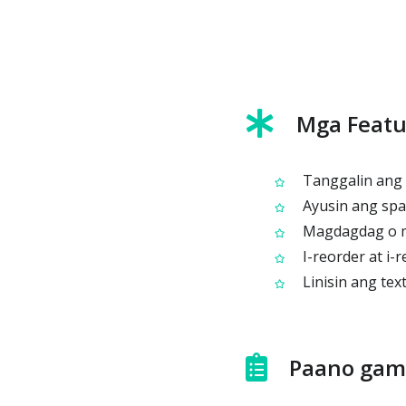
Mga Featu
Tanggalin ang d
Ayusin ang spa
Magdagdag o ma
I-reorder at i-r
Linisin ang tex
Paano gami