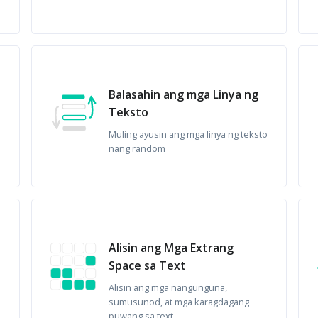
Balasahin ang mga Linya ng
Teksto
Muling ayusin ang mga linya ng teksto
nang random
Alisin ang Mga Extrang
Space sa Text
Alisin ang mga nangunguna,
sumusunod, at mga karagdagang
puwang sa text