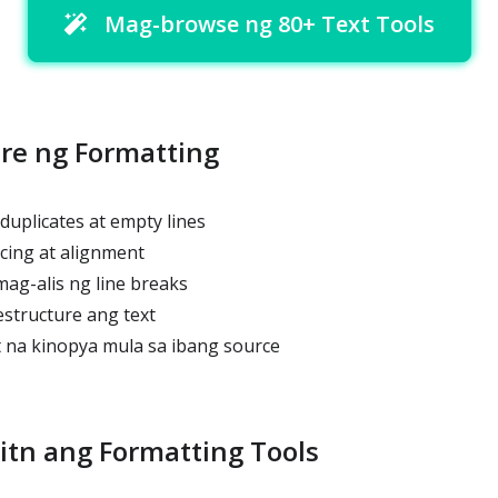
Mag-browse ng 80+ Text Tools
re ng Formatting
uplicates at empty lines
cing at alignment
g-alis ng line breaks
estructure ang text
t na kinopya mula sa ibang source
tn ang Formatting Tools