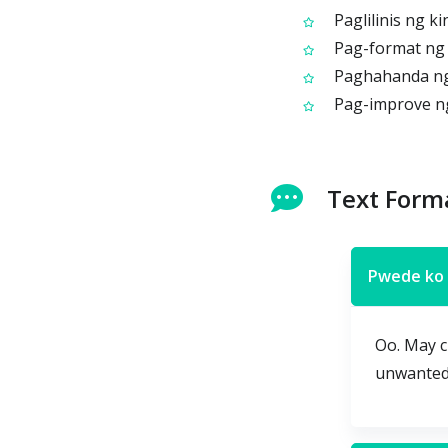
Paglilinis ng k
Pag-format ng l
Paghahanda ng 
Pag-improve ng
Text Form
Pwede ko 
Oo. May c
unwanted 