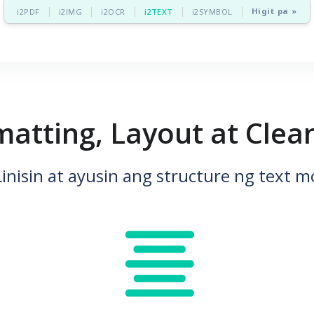
Higit pa »
i2PDF
i2IMG
i2OCR
i2TEXT
i2SYMBOL
matting, Layout at Clea
Linisin at ayusin ang structure ng text m