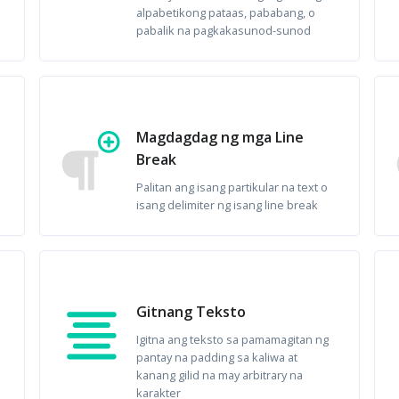
alpabetikong pataas, pababang, o
pabalik na pagkakasunod-sunod
Magdagdag ng mga Line
Break
Palitan ang isang partikular na text o
isang delimiter ng isang line break
Gitnang Teksto
Igitna ang teksto sa pamamagitan ng
pantay na padding sa kaliwa at
kanang gilid na may arbitrary na
karakter