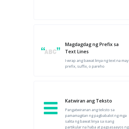
Magdagdag ng Prefix sa
Text Lines
I-wrap ang bawat linya ng text na may
prefix, suffix, o pareho
Katwiran ang Teksto
Pangatwiranan ang teksto sa
pamamagitan ng pagbabalot ng mga
salita ng bawat linya sa isang
partikular na haba at pagsasaayos ng