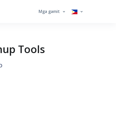
Mga gamit
nup Tools
o