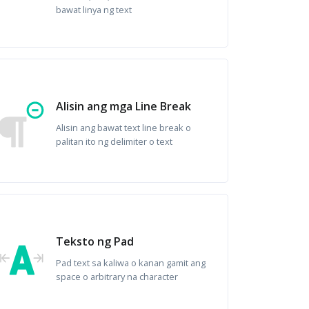
bawat linya ng text
Alisin ang mga Line Break
Alisin ang bawat text line break o
palitan ito ng delimiter o text
Teksto ng Pad
Pad text sa kaliwa o kanan gamit ang
space o arbitrary na character