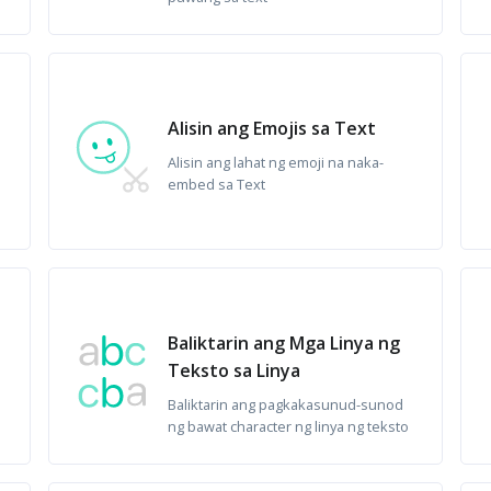
Alisin ang Emojis sa Text
Alisin ang lahat ng emoji na naka-
embed sa Text
Baliktarin ang Mga Linya ng
Teksto sa Linya
Baliktarin ang pagkakasunud-sunod
ng bawat character ng linya ng teksto