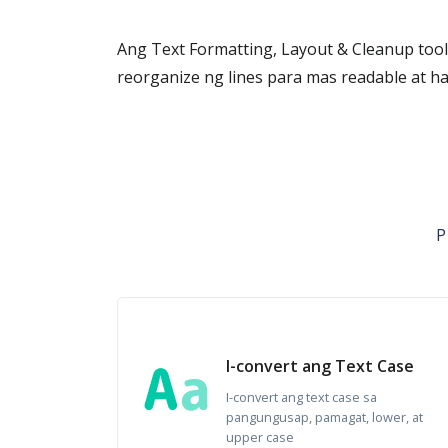
Ang Text Formatting, Layout & Cleanup too
reorganize ng lines para mas readable at h
P
I-convert ang Text Case
I-convert ang text case sa
pangungusap, pamagat, lower, at
upper case