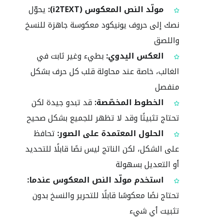
مولّد النص المعكوس (i2TEXT):
يحوّل
نصك إلى حروف يونيكود معكوسة جاهزة للنسخ
واللصق
العكس اليدوي:
بطيء وغير ثابت في
الغالب، خاصة عند محاولة قلب كل حرف بشكل
منفصل
الخطوط المخصّصة:
قد تبدو جيدة لكن
تحتاج تثبيتًا وقد لا تظهر للجميع بشكل صحيح
الحلول المعتمدة على الصور:
تحافظ
على الشكل، لكن الناتج ليس نصًا قابلًا للتحديد
أو التعديل بسهولة
استخدم مولّد النص المعكوس عندما:
تحتاج نصًا معكوسًا قابلًا للتحرير والنسخ بدون
تثبيت أي شيء