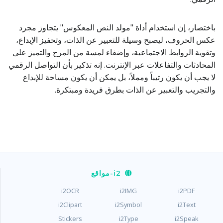
باختصار، إن استخدام أداة "مولد النص المعكوس" يتجاوز مجرد
عكس الحروف، ليصبح وسيلة للتعبير عن الذات، وتحفيز الإبداع،
وتقوية الروابط الاجتماعية، وإضفاء لمسة من المرح والتميز على
المحادثات والتفاعلات عبر الإنترنت. إنه تذكير بأن التواصل الرقمي
لا يجب أن يكون رتيباً ومملاً، بل يمكن أن يكون مساحة للإبداع
والتجريب والتعبير عن الذات بطرق فريدة ومبتكرة.
i2
-مواقع
i2OCR
i2IMG
i2PDF
i2Clipart
i2Symbol
i2Text
Stickers
i2Type
i2Speak