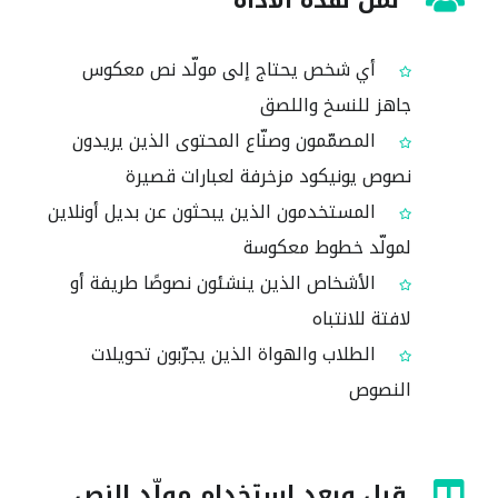
لمن هذه الأداة
أي شخص يحتاج إلى مولّد نص معكوس
جاهز للنسخ واللصق
المصمّمون وصنّاع المحتوى الذين يريدون
نصوص يونيكود مزخرفة لعبارات قصيرة
المستخدمون الذين يبحثون عن بديل أونلاين
لمولّد خطوط معكوسة
الأشخاص الذين ينشئون نصوصًا طريفة أو
لافتة للانتباه
الطلاب والهواة الذين يجرّبون تحويلات
النصوص
قبل وبعد استخدام مولّد النص