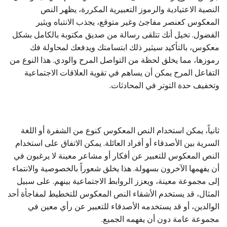
النصية الاعتيادية والرموز التعبيرية المكررة، يظهر النص
المعكوس كعنصر مفاجئ وغير متوقع، يجذب الانتباه ويثير
الفضول. تخيل أنك تتلقى رسالة من صديق مكتوبة بالكامل بشكل
معكوس، بالتأكيد سيثير ذلك ابتسامتك ويدفعك لمحاولة فك
رموزها، مما يخلق لحظة من التواصل المرح والودي. هذا النوع من
التفاعل المرح يمكن أن يساهم في تقوية العلاقات الاجتماعية
وتخفيف حدة التوتر في المحادثات.
ثانياً، يمكن استخدام النص المعكوس كنوع من الشفرة أو اللغة
السرية بين الأصدقاء أو أفراد العائلة. يمكن الاتفاق على استخدام
النص المعكوس للتعبير عن أفكار أو مشاعر معينة لا يرغبون في
أن يفهمها الآخرون بسهولة. هذا يخلق شعوراً بالخصوصية والانتماء
إلى مجموعة معينة، ويعزز الروابط الاجتماعية بينهم. على سبيل
المثال، قد يستخدم الأشقاء النص المعكوس للتخطيط لمفاجأة أحد
الوالدين، أو قد يستخدمه الأصدقاء للتعبير عن رأي معين في
مجموعة عامة دون أن يفهمه الجميع.