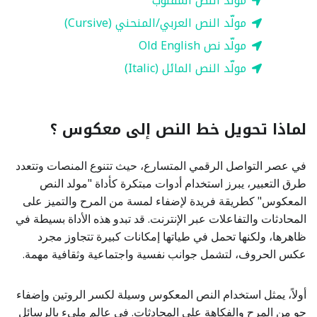
مولّد النص المقلوب
مولّد النص العربي/المنحني (Cursive)
مولّد نص Old English
مولّد النص المائل (Italic)
لماذا تحويل خط النص إلى معكوس ؟
في عصر التواصل الرقمي المتسارع، حيث تتنوع المنصات وتتعدد
طرق التعبير، يبرز استخدام أدوات مبتكرة كأداة "مولد النص
المعكوس" كطريقة فريدة لإضفاء لمسة من المرح والتميز على
المحادثات والتفاعلات عبر الإنترنت. قد تبدو هذه الأداة بسيطة في
ظاهرها، ولكنها تحمل في طياتها إمكانات كبيرة تتجاوز مجرد
عكس الحروف، لتشمل جوانب نفسية واجتماعية وثقافية مهمة.
أولاً، يمثل استخدام النص المعكوس وسيلة لكسر الروتين وإضفاء
جو من المرح والفكاهة على المحادثات. في عالم مليء بالرسائل