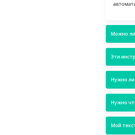
автомати
Можно ли
Эти инст
Нужно ли
Нужно чт
Мой текст