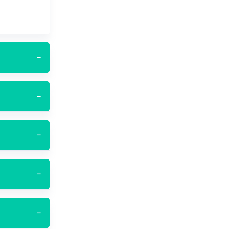
−
−
−
−
−