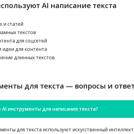
используют AI написание текста
е и статей
ламных текстов
тента для соцсетей
 идеи для контента
жение длинных текстов
менты для текста — вопросы и отве
 AI инструменты для написания текста?
ументы для текста используют искусственный интеллект