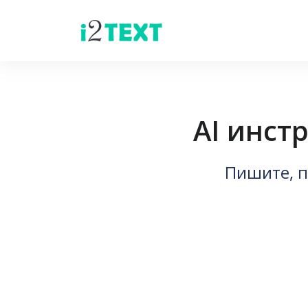
AI инст
Пишите, п