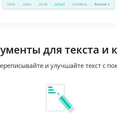
Больше »
i2PDF
i2IMG
i2OCR
i2TEXT
i2SYMBOL
рументы для текста и 
ереписывайте и улучшайте текст с 