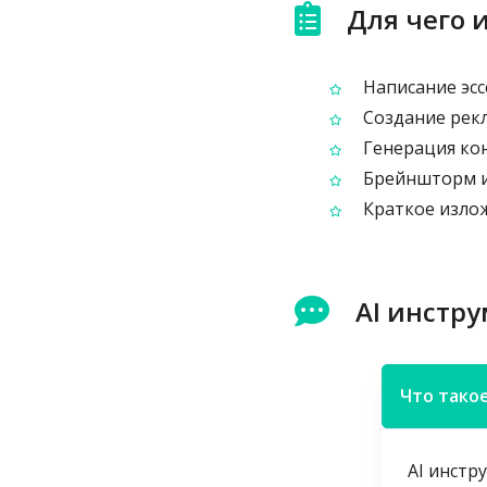
Для чего 
Написание эсс
Создание рек
Генерация кон
Брейншторм и
Краткое изло
AI инстру
Что такое
AI инстр