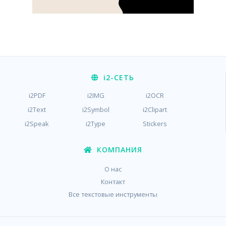
i2
-СЕТЬ
i2PDF
i2IMG
i2OCR
i2Text
i2Symbol
i2Clipart
i2Speak
i2Type
Stickers
КОМПАНИЯ
О нас
Контакт
Все текстовые инструменты