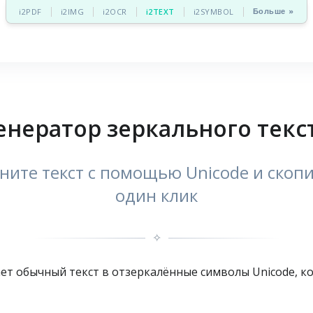
Больше »
i2PDF
i2IMG
i2OCR
i2TEXT
i2SYMBOL
енератор зеркального текс
ните текст с помощью Unicode и скоп
один клик
✧
ет обычный текст в отзеркалённые символы Unicode, к