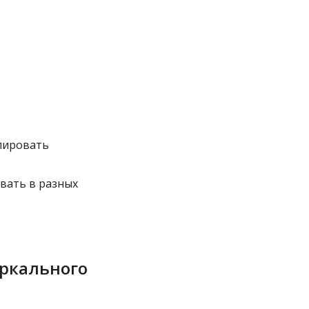
пировать
вать в разных
еркального