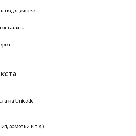
ть подходящие
и вставить
борот
екста
та на Unicode
я, заметки и т.д.)