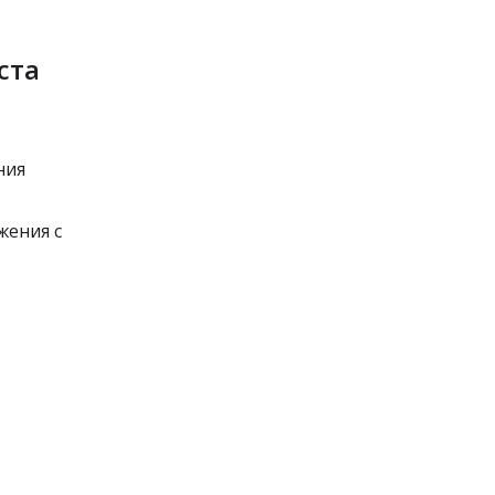
ста
ния
жения с