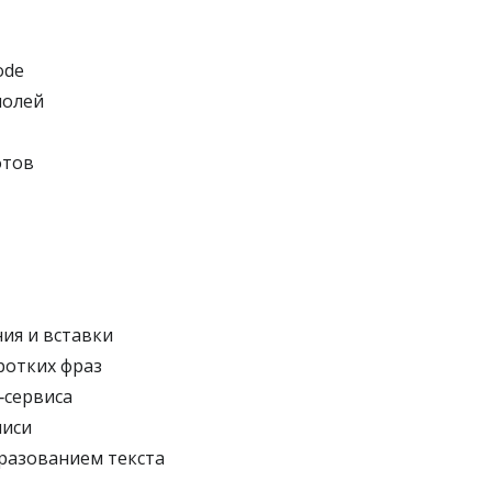
ode
полей
фтов
ия и вставки
ротких фраз
‑сервиса
писи
разованием текста