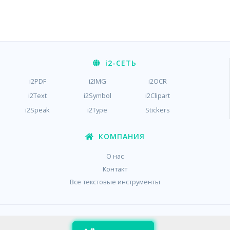
i2
-СЕТЬ
i2PDF
i2IMG
i2OCR
i2Text
i2Symbol
i2Clipart
i2Speak
i2Type
Stickers
КОМПАНИЯ
О нас
Контакт
Все текстовые инструменты
/
/
Конфиденциальность
Условия
куки