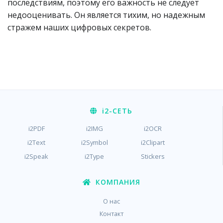
последствиям, поэтому его важность не следует
недооценивать. Он является тихим, но надежным
стражем наших цифровых секретов.
i2
-СЕТЬ
i2PDF
i2IMG
i2OCR
i2Text
i2Symbol
i2Clipart
i2Speak
i2Type
Stickers
КОМПАНИЯ
О нас
Контакт