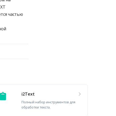
EXT
ется частью
ной
i2Text
Полный набор инструментов для
обработки текста.