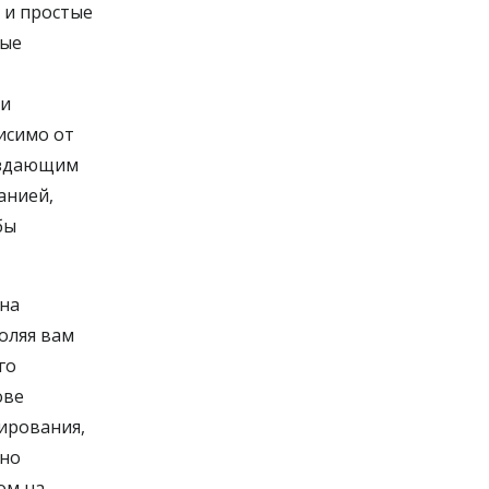
 и простые
рые
ки
исимо от
создающим
анией,
бы
 на
оляя вам
го
ове
ирования,
нно
ом на