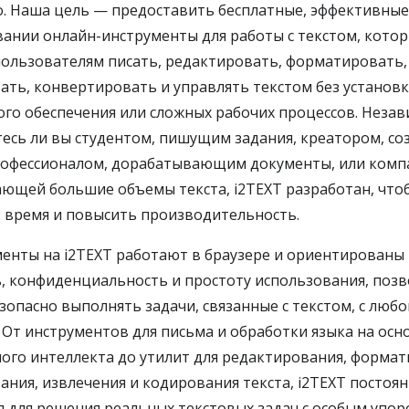
о. Наша цель — предоставить бесплатные, эффективные
вании онлайн-инструменты для работы с текстом, кото
ользователям писать, редактировать, форматировать,
ать, конвертировать и управлять текстом без установ
го обеспечения или сложных рабочих процессов. Незав
етесь ли вы студентом, пишущим задания, креатором, 
рофессионалом, дорабатывающим документы, или комп
ющей большие объемы текста, i2TEXT разработан, что
 время и повысить производительность.
менты на i2TEXT работают в браузере и ориентированы
, конфиденциальность и простоту использования, позв
зопасно выполнять задачи, связанные с текстом, с любо
 От инструментов для письма и обработки языка на осн
ного интеллекта до утилит для редактирования, формат
ания, извлечения и кодирования текста, i2TEXT постоя
я для решения реальных текстовых задач с особым упор