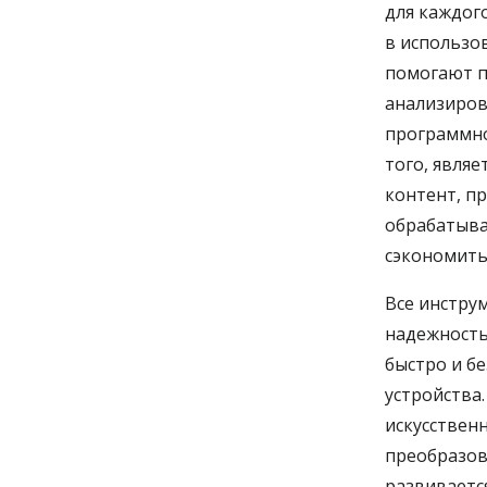
для каждог
в использо
помогают п
анализиров
программно
того, явля
контент, п
обрабатыва
сэкономить
Все инстру
надежность
быстро и бе
устройства.
искусствен
преобразов
развиваетс