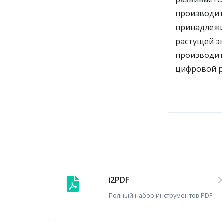
производит
принадлежит
растущей э
производит
цифровой р
i2PDF
Полный набор инструментов PDF