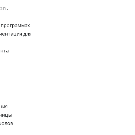
ать
х программах
иентация для
анта
ния
аницы
колов