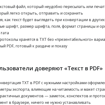
кстовый файл, который неудобно пересылать или печат
орый легко открыть, отправить и сохранить
я, как текст будет выглядеть при конвертации в други
ые шрифт, размер шрифта, поля, формат страницы и ор
ьтата
протоколы хранятся в TXT без «презентабельного» вари
ый PDF, готовый к раздаче и показу
льзователи доверяют «Текст в PDF»
конвертация TXT в PDF с нужными настройками оформле
етры экспорта, влияющие на читаемость и макет стр
рактичных документов — заметок, конспектов и прото
ент в браузере, ничего не нужно устанавливать