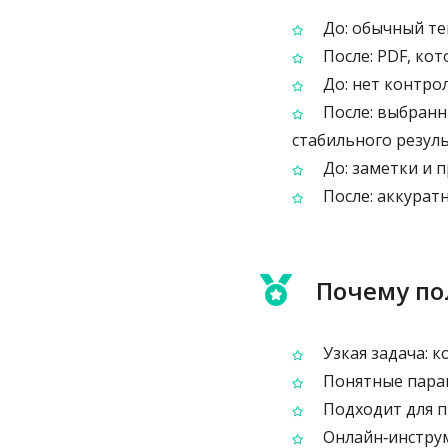
До: обычный те
После: PDF, кот
До: нет контрол
После: выбранн
стабильного резул
До: заметки и 
После: аккуратн
Почему по
Узкая задача: 
Понятные парам
Подходит для п
Онлайн‑инструм