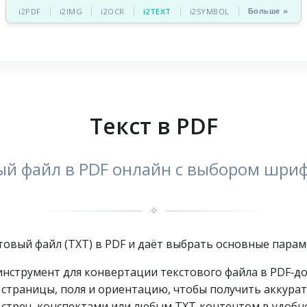
Больше »
i2PDF
i2IMG
i2OCR
i2TEXT
i2SYMBOL
Текст в PDF
ый файл в PDF онлайн с выбором шриф
✧
товый файл (TXT) в PDF и даёт выбрать основные пара
‑инструмент для конвертации текстового файла в PDF‑д
страницы, поля и ориентацию, чтобы получить аккурат
стреч, конспектами или любым TXT‑контентом в удобн