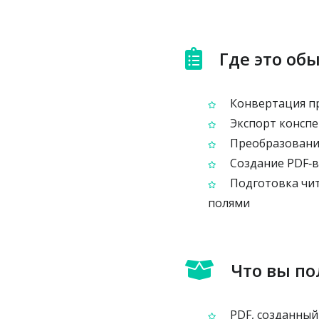
Где это об
Конвертация пр
Экспорт конспек
Преобразование
Создание PDF‑в
Подготовка чит
полями
Что вы по
PDF, созданный 