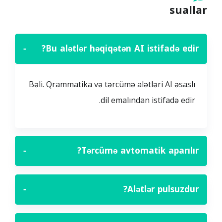
suallar
−
Bu alətlər həqiqətən AI istifadə edir?
Bəli. Qrammatika və tərcümə alətləri AI əsaslı
dil emalından istifadə edir.
−
Tərcümə avtomatik aparılır?
−
Alətlər pulsuzdur?