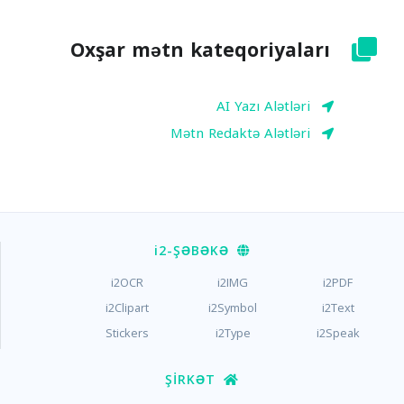
Oxşar mətn kateqoriyaları
AI Yazı Alətləri
Mətn Redaktə Alətləri
i2
-ŞƏBƏKƏ
i2OCR
i2IMG
i2PDF
i2Clipart
i2Symbol
i2Text
Stickers
i2Type
i2Speak
ŞIRKƏT