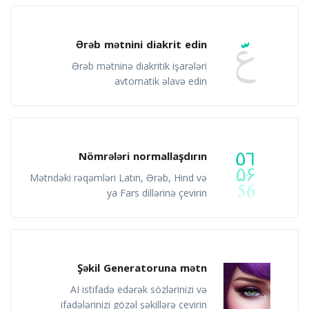
Ərəb mətnini diakrit edin
Ərəb mətninə diakritik işarələri
avtomatik əlavə edin
Nömrələri normallaşdırın
Mətndəki rəqəmləri Latın, Ərəb, Hind və
ya Fars dillərinə çevirin
Şəkil Generatoruna mətn
AI istifadə edərək sözlərinizi və
ifadələrinizi gözəl şəkillərə çevirin