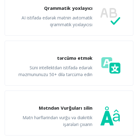
Qrammatik yoxlayıcı
AI istifadə edərək mətnin avtomatik
qrammatik yoxlayıcısı
tərcümə etmək
Süni intellektdən istifadə edərək
məzmununuzu 50+ dilə tərcümə edin
Mətndən Vurğuları silin
Mətn hərflərindən vurğu və diakritik
işarələri çıxarın