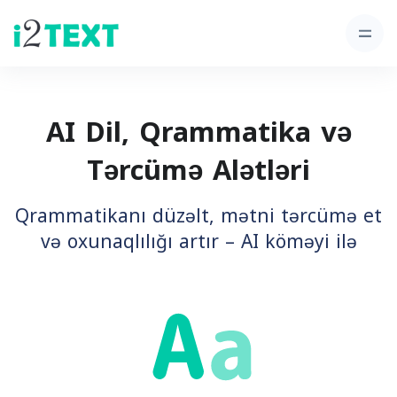
AI Dil, Qrammatika və
Tərcümə Alətləri
Qrammatikanı düzəlt, mətni tərcümə et
və oxunaqlılığı artır – AI köməyi ilə