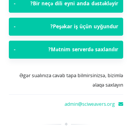
−
Bir neçə dili eyni anda dəstəkləyir?
−
Peşəkar iş üçün uyğundur?
−
Mətnim serverdə saxlanılır?
Əgər sualınıza cavab tapa bilmirsinizsə, bizimlə
əlaqə saxlayın
admin@sciweavers.org
✧