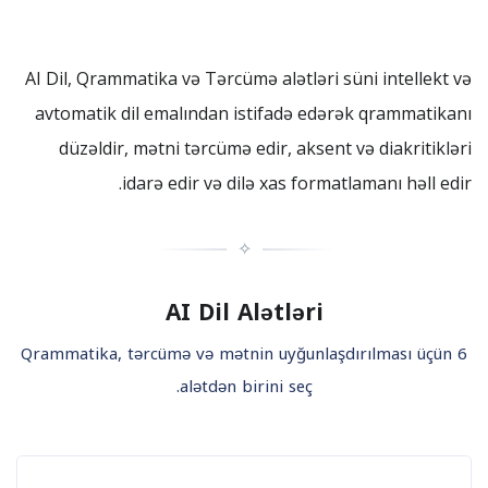
AI Dil, Qrammatika və Tərcümə alətləri süni intellekt və
avtomatik dil emalından istifadə edərək qrammatikanı
düzəldir, mətni tərcümə edir, aksent və diakritikləri
idarə edir və dilə xas formatlamanı həll edir.
✧
AI Dil Alətləri
Qrammatika, tərcümə və mətnin uyğunlaşdırılması üçün 6
alətdən birini seç.