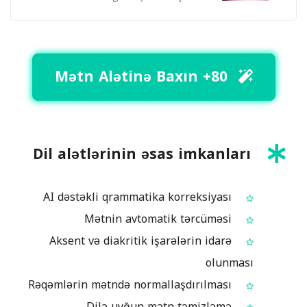
80+ Mətn Alətinə Baxın
Dil alətlərinin əsas imkanları
AI dəstəkli qrammatika korreksiyası
Mətnin avtomatik tərcüməsi
Aksent və diakritik işarələrin idarə
olunması
Rəqəmlərin mətndə normallaşdırılması
Dilə uyğun mətn təmizləmə