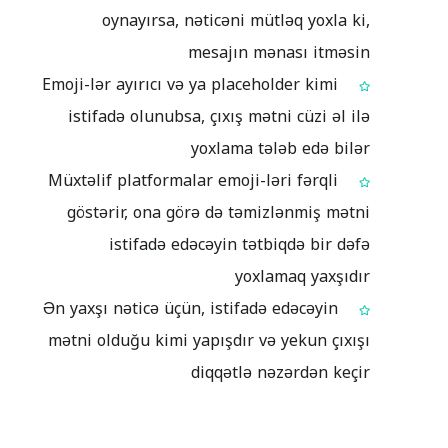
oynayırsa, nəticəni mütləq yoxla ki,
mesajın mənası itməsin
Emoji-lər ayırıcı və ya placeholder kimi
istifadə olunubsa, çıxış mətni cüzi əl ilə
yoxlama tələb edə bilər
Müxtəlif platformalar emoji-ləri fərqli
göstərir, ona görə də təmizlənmiş mətni
istifadə edəcəyin tətbiqdə bir dəfə
yoxlamaq yaxşıdır
Ən yaxşı nəticə üçün, istifadə edəcəyin
mətni olduğu kimi yapışdır və yekun çıxışı
diqqətlə nəzərdən keçir