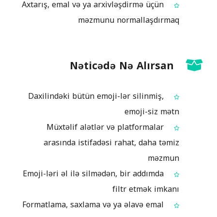
Axtarış, emal və ya arxivləşdirmə üçün
məzmunu normallaşdırmaq
Nəticədə Nə Alırsan
Daxilindəki bütün emoji-lər silinmiş,
emoji-siz mətn
Müxtəlif alətlər və platformalar
arasında istifadəsi rahat, daha təmiz
məzmun
Emoji-ləri əl ilə silmədən, bir addımda
filtr etmək imkanı
Formatlama, saxlama və ya əlavə emal