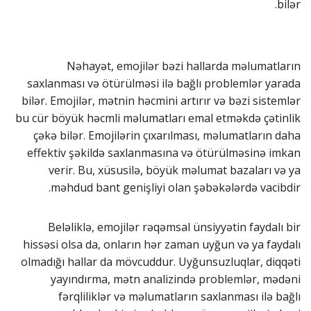
bilər.
Nəhayət, emojilər bəzi hallarda məlumatların
saxlanması və ötürülməsi ilə bağlı problemlər yarada
bilər. Emojilər, mətnin həcmini artırır və bəzi sistemlər
bu cür böyük həcmli məlumatları emal etməkdə çətinlik
çəkə bilər. Emojilərin çıxarılması, məlumatların daha
effektiv şəkildə saxlanmasına və ötürülməsinə imkan
verir. Bu, xüsusilə, böyük məlumat bazaları və ya
məhdud bant genişliyi olan şəbəkələrdə vacibdir.
Beləliklə, emojilər rəqəmsal ünsiyyətin faydalı bir
hissəsi olsa da, onların hər zaman uyğun və ya faydalı
olmadığı hallar da mövcuddur. Uyğunsuzluqlar, diqqəti
yayındırma, mətn analizində problemlər, mədəni
fərqliliklər və məlumatların saxlanması ilə bağlı