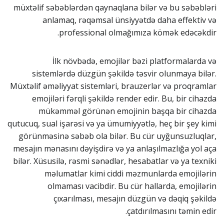
müxtəlif səbəblərdən qaynaqlana bilər və bu səbəbləri
anlamaq, rəqəmsal ünsiyyətdə daha effektiv və
professional olmağımıza kömək edəcəkdir.
İlk növbədə, emojilər bəzi platformalarda və
sistemlərdə düzgün şəkildə təsvir olunmaya bilər.
Müxtəlif əməliyyat sistemləri, brauzerlər və proqramlar
emojiləri fərqli şəkildə render edir. Bu, bir cihazda
mükəmməl görünən emojinin başqa bir cihazda
qutucuq, sual işarəsi və ya ümumiyyətlə, heç bir şey kimi
görünməsinə səbəb ola bilər. Bu cür uyğunsuzluqlar,
mesajın mənasını dəyişdirə və ya anlaşılmazlığa yol aça
bilər. Xüsusilə, rəsmi sənədlər, hesabatlar və ya texniki
məlumatlar kimi ciddi məzmunlarda emojilərin
olmaması vacibdir. Bu cür hallarda, emojilərin
çıxarılması, mesajın düzgün və dəqiq şəkildə
çatdırılmasını təmin edir.