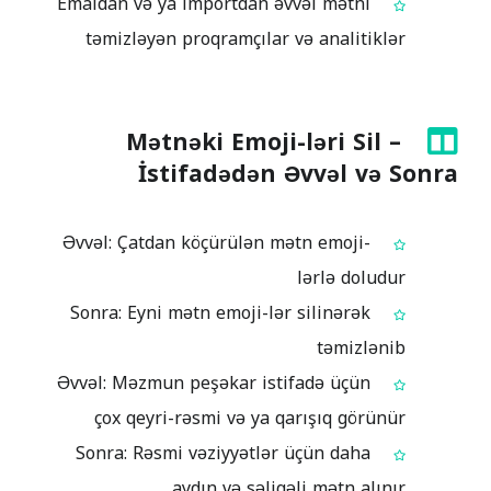
Emaldan və ya importdan əvvəl mətni
təmizləyən proqramçılar və analitiklər
Mətnəki Emoji-ləri Sil –
İstifadədən Əvvəl və Sonra
Əvvəl: Çatdan köçürülən mətn emoji-
lərlə doludur
Sonra: Eyni mətn emoji-lər silinərək
təmizlənib
Əvvəl: Məzmun peşəkar istifadə üçün
çox qeyri-rəsmi və ya qarışıq görünür
Sonra: Rəsmi vəziyyətlər üçün daha
aydın və səliqəli mətn alınır