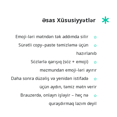
Əsas Xüsusiyyətlər
Emoji-ləri mətndən tək addımda silir
Sürətli copy–paste təmizləmə üçün
hazırlanıb
Sözlərlə qarışıq (söz + emoji)
məzmundan emoji-ləri ayırır
Daha sonra düzəliş və yenidən istifadə
üçün aydın, təmiz mətn verir
Brauzerdə, onlayn işləyir – heç nə
quraşdırmaq lazım deyil