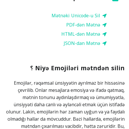
Mətnəki Unicode-u Sil
PDF-dən Mətnə
HTML-dən Mətnə
JSON-dan Mətnə
Niyə Emojiləri mətndən silin ؟
Emojilər, rəqəmsal ünsiyyətin ayrılmaz bir hissəsinə
çevrilib. Onlar mesajlara emosiya və ifadə qatmaq,
mətnin tonunu aydınlaşdırmaq və ümumiyyətlə,
ünsiyyəti daha canlı və əyləncəli etmək üçün istifadə
olunur. Lakin, emojilərin hər zaman uyğun və ya faydalı
olmadığı hallar da mövcuddur. Bəzi hallarda, emojilərin
mətndən çıxarılması vacibdir, hətta zəruridir. Bu,