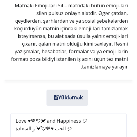
Mətnəki Emoji-ləri Sil – mətndəki bütün emoji-ləri
silən pulsuz onlayn alətdir. Əgər çatdan,
qeydlərdən, şərhlərdən və ya sosial şəbəkələrdən
köçürdüyün mətnin içindəki emoji-ləri təmizləmək
istəyirsənsə, bu alət sadə üsulla yalnız emoji-ləri
çıxarır, qalan mətni olduğu kimi saxlayır. Rəsmi
yazışmalar, hesabatlar, formalar və ya emoji-lərin
formatı poza bildiyi istənilən iş axını üçün tez mətni
təmizləməyə yarayır.
Yükləmək