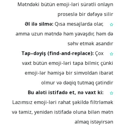
Mətndəki bütün emoji-ləri sürətli onlayn
proseslə bir dəfəyə silir
Əl ilə silmə:
Qısa mesajlarda olar,
amma uzun mətndə həm yavaşdır, həm də
səhv etmək asandır
Tap–dəyiş (find-and-replace):
Çox
vaxt bütün emoji-ləri tapa bilmir, çünki
emoji-lər həmişə bir simvoldan ibarət
olmur və dəqiq tutmaq çətindir
Bu aləti istifadə et, nə vaxt ki:
Lazımsız emoji-ləri rahat şəkildə filtrləmək
və təmiz, yenidən istifadə oluna bilən mətn
almaq istəyirsən