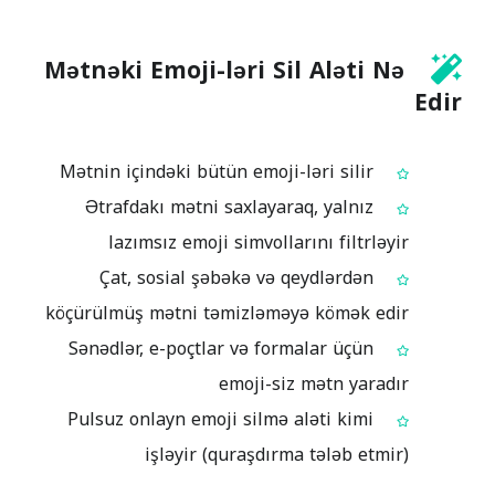
Mətnəki Emoji-ləri Sil Aləti Nə
Edir
Mətnin içindəki bütün emoji-ləri silir
Ətrafdakı mətni saxlayaraq, yalnız
lazımsız emoji simvollarını filtrləyir
Çat, sosial şəbəkə və qeydlərdən
köçürülmüş mətni təmizləməyə kömək edir
Sənədlər, e-poçtlar və formalar üçün
emoji-siz mətn yaradır
Pulsuz onlayn emoji silmə aləti kimi
işləyir (quraşdırma tələb etmir)