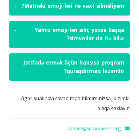
−
Mətnəki emoji-ləri nə vaxt silməliyəm?
−
Yalnız emoji-ləri silir, yoxsa başqa
simvollar da itə bilər?
−
İstifadə etmək üçün hansısa proqram
quraşdırmaq lazımdır?
Əgər sualınıza cavab tapa bilmirsinizsə, bizimlə
əlaqə saxlayın
admin@sciweavers.org