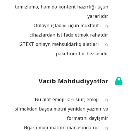
təmizləmə, həm də kontent hazırlığı üçün
yararlıdır
Onlayn işlədiyi üçün müxtəlif
cihazlardan istifadə etmək rahatdır
i2TEXT onlayn məhsuldarlıq alətləri
paketinin bir hissəsidir
Vacib Məhdudiyyətlər
Bu alət emoji-ləri silir; emoji
silməkdən başqa mətni yenidən yazmır və
formatını dəyişmir
Əgər emoji mətnin mənasında rol