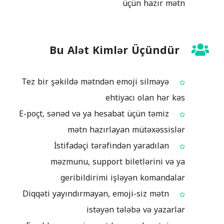
üçün hazır mətn
Bu Alət Kimlər Üçündür
Tez bir şəkildə mətndən emoji silməyə
ehtiyacı olan hər kəs
E-poçt, sənəd və ya hesabat üçün təmiz
mətn hazırlayan mütəxəssislər
İstifadəçi tərəfindən yaradılan
məzmunu, support biletlərini və ya
geribildirimi işləyən komandalar
Diqqəti yayındırmayan, emoji-siz mətn
istəyən tələbə və yazarlar