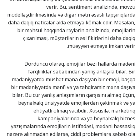
verir. Bu, sentiment analizində, mövzu
modelləşdirilməsində və digər mətn əsaslı tapşırıqlarda
daha dəqiq nəticələr əldə etməyə kömək edir. Məsələn,
bir məhsul haqqında rəylərin analizində, emojilərin
çıxarılması, müştərilərin əsl fikirlərini daha dəqiq
müəyyən etməyə imkan verir.
Dördüncü olaraq, emojilər bəzi hallarda mədəni
fərqliliklər səbəbindən yanlış anlaşıla bilər. Bir
mədəniyyətdə müsbət məna daşıyan bir emoji, başqa
bir mədəniyyətdə mənfi və ya təhqiramiz məna daşıya
bilər. Bu cür yanlış anlaşımların qarşısını almaq üçün,
beynəlxalq ünsiyyətdə emojilərdən çəkinmək və ya
ehtiyatlı olmaq vacibdir. Xüsusilə, marketinq
kampaniyalarında və ya beynəlxalq biznes
yazışmalarında emojilərin istifadəsi, mədəni həssaslıq
nəzərə alınmadan edilərsə, ciddi problemlərə səbəb ola