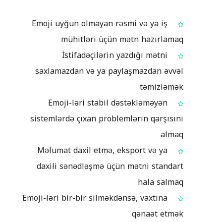
Emoji uyğun olmayan rəsmi və ya iş
mühitləri üçün mətn hazırlamaq
İstifadəçilərin yazdığı mətni
saxlamazdan və ya paylaşmazdan əvvəl
təmizləmək
Emoji-ləri stabil dəstəkləməyən
sistemlərdə çıxan problemlərin qarşısını
almaq
Məlumat daxil etmə, eksport və ya
daxili sənədləşmə üçün mətni standart
hala salmaq
Emoji-ləri bir-bir silməkdənsə, vaxtına
qənaət etmək