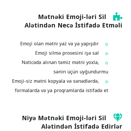
Mətnəki Emoji-ləri Sil
Alətindən Necə İstifadə Etməli
Emoji olan mətni yaz və ya yapışdır
Emoji silmə prosesini işə sal
Nəticədə alınan təmiz mətni yoxla,
sənin üçün uyğundurmu
Emoji-siz mətni kopyala və sənədlərdə,
formalarda və ya proqramlarda istifadə et
Niyə Mətnəki Emoji-ləri Sil
Alətindən İstifadə Edirlər