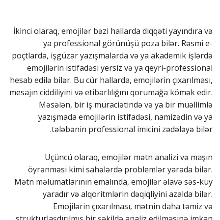
İkinci olaraq, emojilər bəzi hallarda diqqəti yayındıra və
ya professional görünüşü poza bilər. Rəsmi e-
poçtlarda, işgüzar yazışmalarda və ya akademik işlərdə
emojilərin istifadəsi yersiz və ya qeyri-professional
hesab edilə bilər. Bu cür hallarda, emojilərin çıxarılması,
mesajın ciddiliyini və etibarlılığını qorumağa kömək edir.
Məsələn, bir iş müraciətində və ya bir müəllimlə
yazışmada emojilərin istifadəsi, namizədin və ya
tələbənin professional imicini zədələyə bilər.
Üçüncü olaraq, emojilər mətn analizi və maşın
öyrənməsi kimi sahələrdə problemlər yarada bilər.
Mətn məlumatlarının emalında, emojilər əlavə səs-küy
yaradır və alqoritmlərin dəqiqliyini azalda bilər.
Emojilərin çıxarılması, mətnin daha təmiz və
strukturlaşdırılmış bir şəkildə analiz edilməsinə imkan