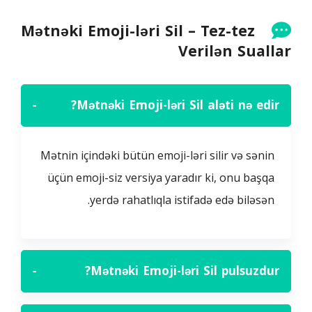
Mətnəki Emoji-ləri Sil – Tez-tez
Verilən Suallar
−
Mətnəki Emoji-ləri Sil aləti nə edir?
Mətnin içindəki bütün emoji-ləri silir və sənin
üçün emoji-siz versiya yaradır ki, onu başqa
yerdə rahatlıqla istifadə edə biləsən.
−
Mətnəki Emoji-ləri Sil pulsuzdur?