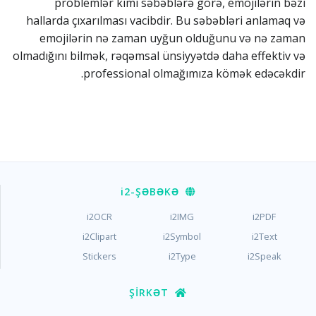
problemlər kimi səbəblərə görə, emojilərin bəzi
hallarda çıxarılması vacibdir. Bu səbəbləri anlamaq və
emojilərin nə zaman uyğun olduğunu və nə zaman
olmadığını bilmək, rəqəmsal ünsiyyətdə daha effektiv və
professional olmağımıza kömək edəcəkdir.
i2
-ŞƏBƏKƏ
i2OCR
i2IMG
i2PDF
i2Clipart
i2Symbol
i2Text
Stickers
i2Type
i2Speak
ŞIRKƏT