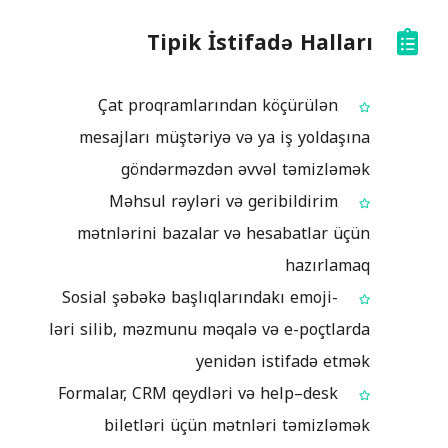
Tipik İstifadə Halları
Çat proqramlarından köçürülən
mesajları müştəriyə və ya iş yoldaşına
göndərməzdən əvvəl təmizləmək
Məhsul rəyləri və geribildirim
mətnlərini bazalar və hesabatlar üçün
hazırlamaq
Sosial şəbəkə başlıqlarındakı emoji-
ləri silib, məzmunu məqalə və e-poçtlarda
yenidən istifadə etmək
Formalar, CRM qeydləri və help–desk
biletləri üçün mətnləri təmizləmək