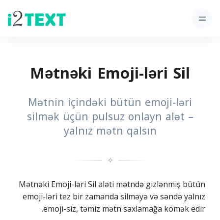
Mətnəki Emoji-ləri Sil
Mətnin içindəki bütün emoji-ləri
silmək üçün pulsuz onlayn alət –
yalnız mətn qalsın
✧
Mətnəki Emoji-ləri Sil aləti mətndə gizlənmiş bütün
emoji-ləri tez bir zamanda silməyə və səndə yalnız
emoji-siz, təmiz mətn saxlamağa kömək edir.