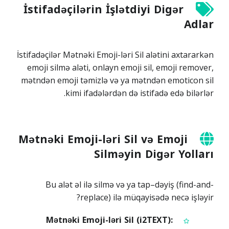
İstifadəçilərin İşlətdiyi Digər
Adlar
İstifadəçilər Mətnəki Emoji-ləri Sil alətini axtararkən
emoji silmə aləti, onlayn emoji sil, emoji remover,
mətndən emoji təmizlə və ya mətndən emoticon sil
kimi ifadələrdən də istifadə edə bilərlər.
Mətnəki Emoji-ləri Sil və Emoji
Silməyin Digər Yolları
Bu alət əl ilə silmə və ya tap–dəyiş (find-and-
replace) ilə müqayisədə necə işləyir?
Mətnəki Emoji-ləri Sil (i2TEXT):