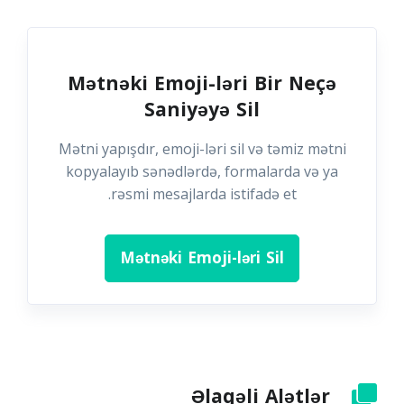
Mətnəki Emoji-ləri Bir Neçə
Saniyəyə Sil
Mətni yapışdır, emoji-ləri sil və təmiz mətni
kopyalayıb sənədlərdə, formalarda və ya
rəsmi mesajlarda istifadə et.
Mətnəki Emoji-ləri Sil
Əlaqəli Alətlər