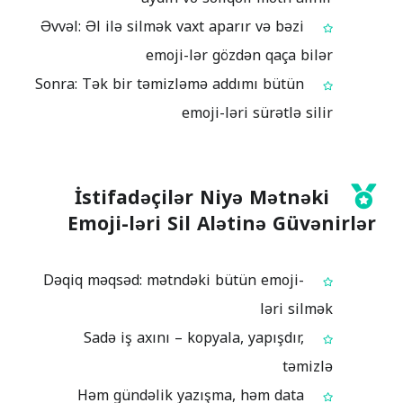
Əvvəl: Əl ilə silmək vaxt aparır və bəzi
emoji-lər gözdən qaça bilər
Sonra: Tək bir təmizləmə addımı bütün
emoji-ləri sürətlə silir
İstifadəçilər Niyə Mətnəki
Emoji-ləri Sil Alətinə Güvənirlər
Dəqiq məqsəd: mətndəki bütün emoji-
ləri silmək
Sadə iş axını – kopyala, yapışdır,
təmizlə
Həm gündəlik yazışma, həm data